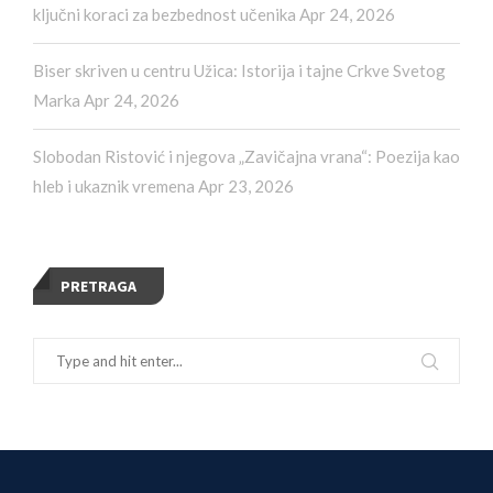
ključni koraci za bezbednost učenika
Apr 24, 2026
Biser skriven u centru Užica: Istorija i tajne Crkve Svetog
Marka
Apr 24, 2026
Slobodan Ristović i njegova „Zavičajna vrana“: Poezija kao
hleb i ukaznik vremena
Apr 23, 2026
PRETRAGA