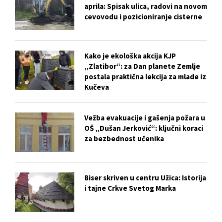
aprila: Spisak ulica, radovi na novom
cevovodu i pozicioniranje cisterne
Kako je ekološka akcija KJP
„Zlatibor“: za Dan planete Zemlje
postala praktična lekcija za mlade iz
Kučeva
Vežba evakuacije i gašenja požara u
OŠ „Dušan Jerković“: ključni koraci
za bezbednost učenika
Biser skriven u centru Užica: Istorija
i tajne Crkve Svetog Marka