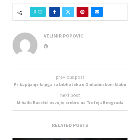
0
VELIMIR POPOVIC
previous post
Prikupljanje knjiga za biblioteku u Omladinskom klubu
next post
Mihailo Bacetić osvojio srebro na Trofeju Beograda
RELATED POSTS