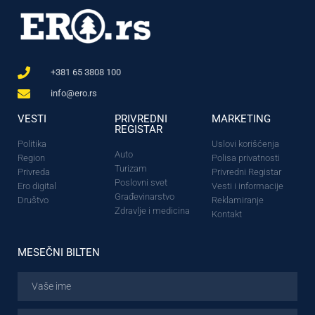
+381 65 3808 100
info@ero.rs
VESTI
PRIVREDNI
MARKETING
REGISTAR
Politika
Uslovi korišćenja
Auto
Region
Polisa privatnosti
Turizam
Privreda
Privredni Registar
Poslovni svet
Ero digital
Vesti i informacije
Građevinarstvo
Društvo
Reklamiranje
Zdravlje i medicina
Kontakt
MESEČNI BILTEN