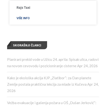
Rajs Taxi
VIŠE INFO
SKORAŠNJI ČLANCI
Planirani prekid vode u Užicu 24. aprila: Spisak ulica, radovi
na novom cevovodu i pozicioniranje cisterne
Apr 24, 2026
Kako je ekološka akcija KJP „Zlatibor“: za Dan planete
Zemlje postala praktična lekcija za mlade iz Kučeva
Apr 24,
2026
Vežba evakuacije i gašenja požara u OŠ „Dušan Jerković“: