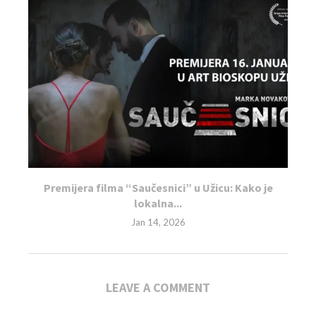
Premijera filma “Saučesnici” u Užicu: Kako je
lokalna...
Jan 14, 2026
LEAVE A COMMENT