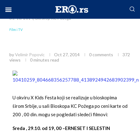
Home
Društvo
Film i TV
X KIDS FEST (29. 10.–
31. 10. 2014) Bioskop KC Požega
Facebook-f
Instagram
Twitter
Linkedin
Envelope
Film i TV
X KIDS FEST (29. 10.–31. 10. 2014) Bioskop KC
Požega
by
Velimir Popovic
Oct 27, 2014
0 comments
372
views
0 minutes read
U okviru X Kids Festa koji se realizuje u bioskopima
širom Srbije, u sali Bioskopa KC Požega po ceni karte od
200 , 00 din. mogu se pogledati sledeći filmovi:
Sreda , 29.10. od 19, 00 –ERNESET I SELESTIN