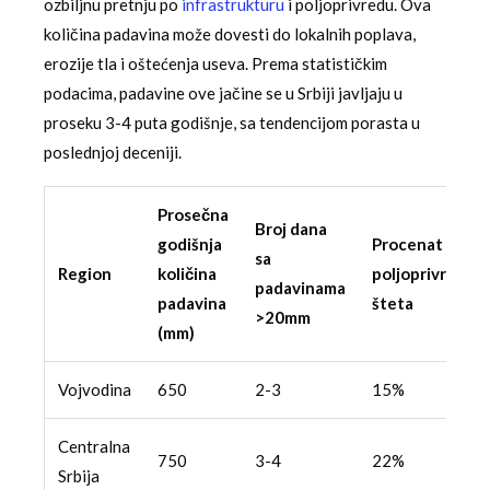
ozbiljnu pretnju po
infrastrukturu
i poljoprivredu. Ova
količina padavina može dovesti do lokalnih poplava,
erozije tla i oštećenja useva. Prema statističkim
podacima, padavine ove jačine se u Srbiji javljaju u
proseku 3-4 puta godišnje, sa tendencijom porasta u
poslednjoj deceniji.
Prosečna
Broj dana
godišnja
Procenat
sa
Region
količina
poljoprivrednih
padavinama
padavina
šteta
>20mm
(mm)
Vojvodina
650
2-3
15%
Centralna
750
3-4
22%
Srbija