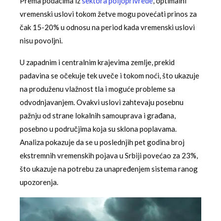
Prema podacima iz
sektora poljoprivrede
, optimalni
vremenski uslovi tokom žetve mogu povećati prinos za
čak 15-20% u odnosu na period kada vremenski uslovi
nisu povoljni.
U zapadnim i centralnim krajevima zemlje, prekid
padavina se očekuje tek uveče i tokom noći, što ukazuje
na produženu vlažnost tla i moguće probleme sa
odvodnjavanjem. Ovakvi uslovi zahtevaju posebnu
pažnju od strane lokalnih samouprava i građana,
posebno u područjima koja su sklona poplavama.
Analiza pokazuje da se u poslednjih pet godina broj
ekstremnih vremenskih pojava u Srbiji povećao za 23%,
što ukazuje na potrebu za unapređenjem sistema ranog
upozorenja.