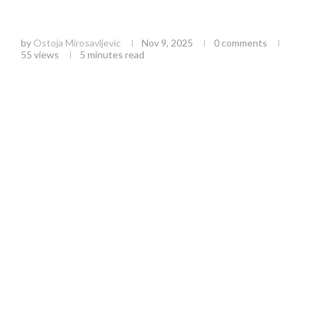
Vremenske prilike u Srbiji: Analiza prognoze i
uticaj na poljoprivredu
by
Ostoja Mirosavljevic
Nov 9, 2025
0 comments
55
views
5 minutes read