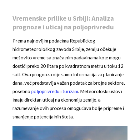
Vremenske prilike u Srbiji: Analiza
prognoze i uticaj na poljoprivredu
Prema najnovijim podacima Republickog
hidrometeorološkog zavoda Srbije, zemlju očekuje
mešovito vreme sa značajnim padavinama koje mogu
dostići preko 20 litara po kvadratnom metru u toku 12
sati. Ova prognoza nije samo informacija za planiranje
dana, već predstavlja važan podatak za brojne sektore,
posebno
poljoprivredu
i
turizam
. Meteorološki uslovi
imaju direktan uticaj na ekonomiju zemlje, a
razumevanje ovih procesa omogućava bolje pripreme i
smanjenje potencijalnih šteta.