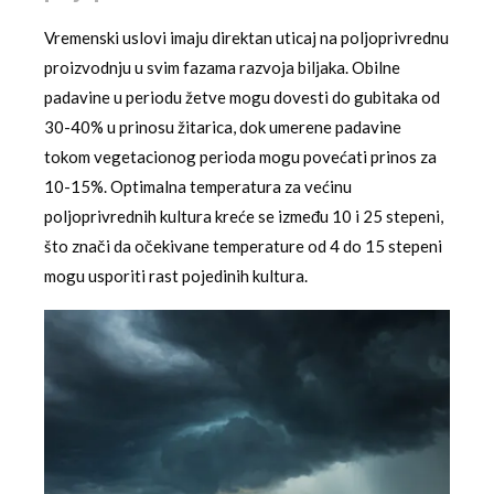
Vremenski uslovi imaju direktan uticaj na poljoprivrednu
proizvodnju u svim fazama razvoja biljaka. Obilne
padavine u periodu žetve mogu dovesti do gubitaka od
30-40% u prinosu žitarica, dok umerene padavine
tokom vegetacionog perioda mogu povećati prinos za
10-15%. Optimalna temperatura za većinu
poljoprivrednih kultura kreće se između 10 i 25 stepeni,
što znači da očekivane temperature od 4 do 15 stepeni
mogu usporiti rast pojedinih kultura.