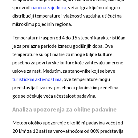
sprovodi
naučna zajednica
, vetar igra ključnu ulogu u
distribuciji temperature i vlažnosti vazduha, utičući na
mikroklimu pojedinih regiona.
Temperaturni raspon od 4 do 15 stepeni karakterističan
je za prelazne periode između godišnjih doba. Ove
temperature su optimalne za mnoge biljne kulture,
posebno za povrtarske kulture koje zahtevaju umerene
uslove za rast. Međutim, za stanovnike koji se bave
turističkim aktivnostima
, ove temperature mogu
predstavljati izazov, posebno u planinskim predelima
gde se očekuje veća učestalost padavina.
Analiza upozorenja za obilne padavine
Meteorološko upozorenje o količini padavina većoj od
20 l/m² za 12 sati sa verovatnoćom od 80% predstavlja