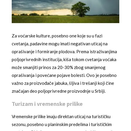
Za voćarske kulture, posebno one koje su u fazi
cvetanja, padavine mogu imati negativan uticaj na
oprašivanje i formiranje plodova. Prema istraživanjima
poljoprivrednih institucija, kiša tokom cvetanja voćaka
može smanjiti prinos za 20-30% zbog smanjenog
oprašivanja i povećane pojave bolesti. Ovo je posebno
važno za proizvođače jabuka, šljiva i trešanji koji čine
značajan deo poljoprivredne proizvodnje u Srbiji.
Turizam i vremenske prilike
Vremenske prilike imaju direktan uticaj na turističku
sezonu, posebno u planinskim predelima i turističkim