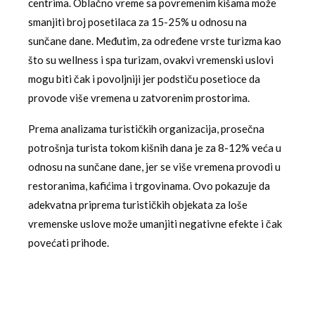
centrima. Oblačno vreme sa povremenim kišama može
smanjiti broj posetilaca za 15-25% u odnosu na
sunčane dane. Međutim, za određene vrste turizma kao
što su wellness i spa turizam, ovakvi vremenski uslovi
mogu biti čak i povoljniji jer podstiču posetioce da
provode više vremena u zatvorenim prostorima.
Prema analizama turističkih organizacija, prosečna
potrošnja turista tokom kišnih dana je za 8-12% veća u
odnosu na sunčane dane, jer se više vremena provodi u
restoranima, kafićima i trgovinama. Ovo pokazuje da
adekvatna priprema turističkih objekata za loše
vremenske uslove može umanjiti negativne efekte i čak
povećati prihode.
Infrastrukturni izazovi
Obilne padavine predstavljaju izazov za saobraćajnu