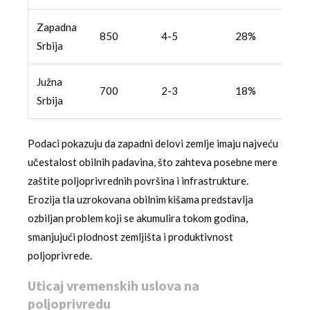
Zapadna
850
4-5
28%
Srbija
Južna
700
2-3
18%
Srbija
Podaci pokazuju da zapadni delovi zemlje imaju najveću
učestalost obilnih padavina, što zahteva posebne mere
zaštite poljoprivrednih površina i infrastrukture.
Erozija tla uzrokovana obilnim kišama predstavlja
ozbiljan problem koji se akumulira tokom godina,
smanjujući plodnost zemljišta i produktivnost
poljoprivrede.
Uticaj vremenskih uslova na
poljoprivredu