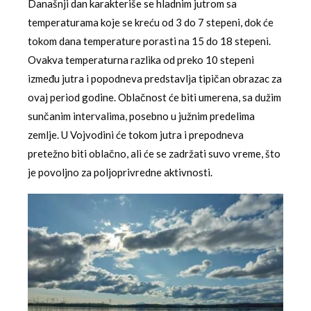
Današnji dan karakteriše se hladnim jutrom sa
temperaturama koje se kreću od 3 do 7 stepeni, dok će
tokom dana temperature porasti na 15 do 18 stepeni.
Ovakva temperaturna razlika od preko 10 stepeni
između jutra i popodneva predstavlja tipičan obrazac za
ovaj period godine. Oblačnost će biti umerena, sa dužim
sunčanim intervalima, posebno u južnim predelima
zemlje. U Vojvodini će tokom jutra i prepodneva
pretežno biti oblačno, ali će se zadržati suvo vreme, što
je povoljno za poljoprivredne aktivnosti.