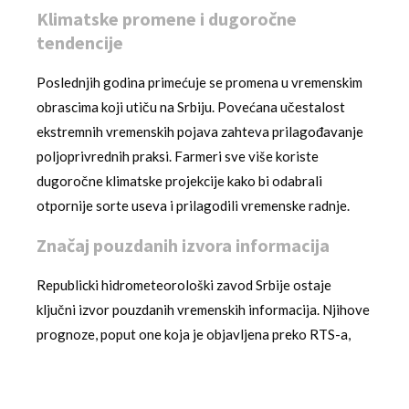
Klimatske promene i dugoročne
tendencije
Poslednjih godina primećuje se promena u vremenskim
obrascima koji utiču na Srbiju. Povećana učestalost
ekstremnih vremenskih pojava zahteva prilagođavanje
poljoprivrednih praksi. Farmeri sve više koriste
dugoročne klimatske projekcije kako bi odabrali
otpornije sorte useva i prilagodili vremenske radnje.
Značaj pouzdanih izvora informacija
Republicki hidrometeorološki zavod Srbije ostaje
ključni izvor pouzdanih vremenskih informacija. Njihove
prognoze, poput one koja je objavljena preko RTS-a,
predstavljaju osnovu za donošenje važnih odluka u
različitim sektorima. Pouzdanost ovih informacija je od
suštinskog značaja za bezbednost i ekonomsku