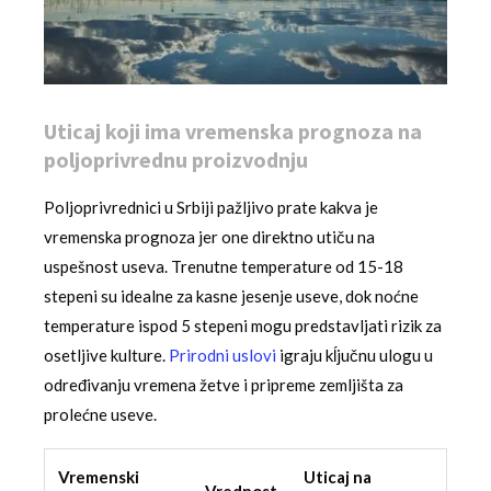
Uticaj koji ima vremenska prognoza na
poljoprivrednu proizvodnju
Poljoprivrednici u Srbiji pažljivo prate kakva je
vremenska prognoza jer one direktno utiču na
uspešnost useva. Trenutne temperature od 15-18
stepeni su idealne za kasne jesenje useve, dok noćne
temperature ispod 5 stepeni mogu predstavljati rizik za
osetljive kulture.
Prirodni uslovi
igraju kĺjučnu ulogu u
određivanju vremena žetve i pripreme zemljišta za
prolećne useve.
Vremenski
Uticaj na
Vrednost