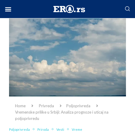
Facebook-f
Instagram
Twitter
Linkedin
Envelope
Home
Privreda
Poljoprivreda
Vremenske prilike u Srbiji: Analiza prognoze i uticaj na
poljoprivredu
Poljoprivreda
Priroda
Vesti
Vreme