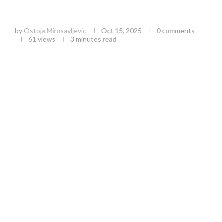
Vremenske prilike u Srbiji: Analiza prognoze i
uticaj na poljoprivredu
by
Ostoja Mirosavljevic
Oct 15, 2025
0 comments
61
views
3 minutes read