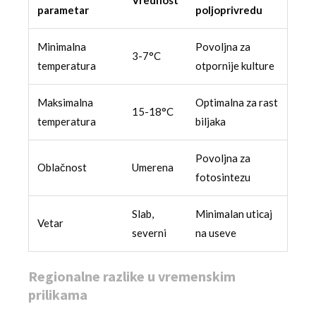
parametar
poljoprivredu
Minimalna
Povoljna za
3-7°C
temperatura
otpornije kulture
Maksimalna
Optimalna za rast
15-18°C
temperatura
biljaka
Povoljna za
Oblačnost
Umerena
fotosintezu
Slab,
Minimalan uticaj
Vetar
severni
na useve
Regionalne razlike u vremenskim
prilikama