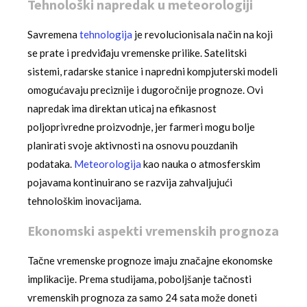
Tehnološki napredak u meteorologiji
Savremena
tehnologija
je revolucionisala način na koji
se prate i predviđaju vremenske prilike. Satelitski
sistemi, radarske stanice i napredni kompjuterski modeli
omogućavaju preciznije i dugoročnije prognoze. Ovi
napredak ima direktan uticaj na efikasnost
poljoprivredne proizvodnje, jer farmeri mogu bolje
planirati svoje aktivnosti na osnovu pouzdanih
podataka.
Meteorologija
kao nauka o atmosferskim
pojavama kontinuirano se razvija zahvaljujući
tehnološkim inovacijama.
Ekonomski aspekti vremenskih prognoza
Tačne vremenske prognoze imaju značajne ekonomske
implikacije. Prema studijama, poboljšanje tačnosti
vremenskih prognoza za samo 24 sata može doneti