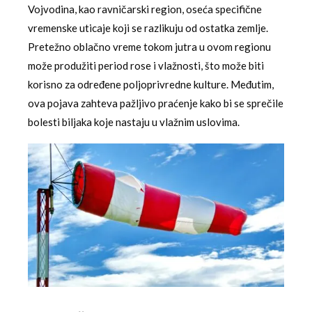
Vojvodina, kao ravničarski region, oseća specifične
vremenske uticaje koji se razlikuju od ostatka zemlje.
Pretežno oblačno vreme tokom jutra u ovom regionu
može produžiti period rose i vlažnosti, što može biti
korisno za određene poljoprivredne kulture. Međutim,
ova pojava zahteva pažljivo praćenje kako bi se sprečile
bolesti biljaka koje nastaju u vlažnim uslovima.