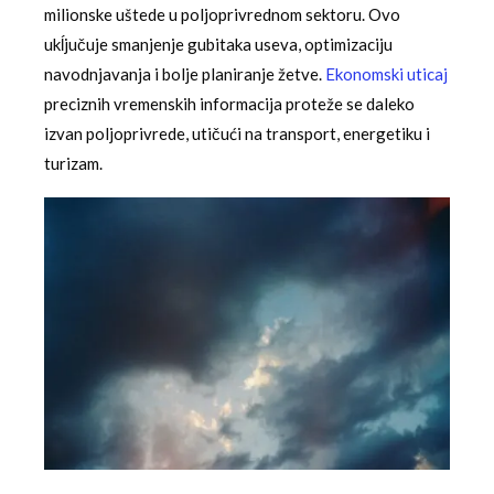
milionske uštede u poljoprivrednom sektoru. Ovo
ukĺjučuje smanjenje gubitaka useva, optimizaciju
navodnjavanja i bolje planiranje žetve.
Ekonomski uticaj
preciznih vremenskih informacija proteže se daleko
izvan poljoprivrede, utičući na transport, energetiku i
turizam.