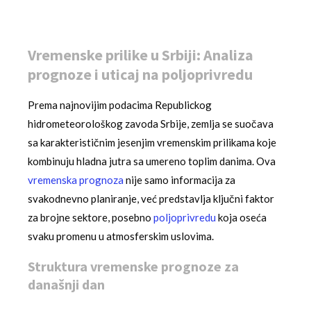
Vremenske prilike u Srbiji: Analiza
prognoze i uticaj na poljoprivredu
Prema najnovijim podacima Republickog
hidrometeorološkog zavoda Srbije, zemlja se suočava
sa karakterističnim jesenjim vremenskim prilikama koje
kombinuju hladna jutra sa umereno toplim danima. Ova
vremenska prognoza
nije samo informacija za
svakodnevno planiranje, već predstavlja ključni faktor
za brojne sektore, posebno
poljoprivredu
koja oseća
svaku promenu u atmosferskim uslovima.
Struktura vremenske prognoze za
današnji dan