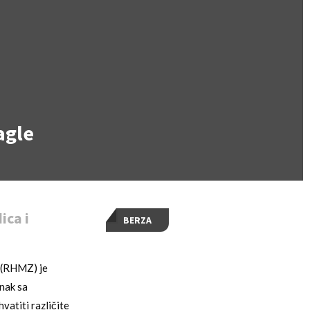
agle
ica i
BERZA
e (RHMZ) je
nak sa
vatiti različite