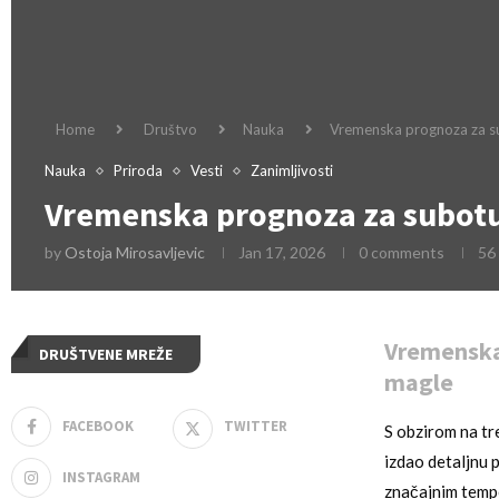
Home
Društvo
Nauka
Vremenska prognoza za sub
Nauka
Priroda
Vesti
Zanimljivosti
Vremenska prognoza za subotu,
by
Ostoja Mirosavljevic
Jan 17, 2026
0 comments
56
Vremenska 
DRUŠTVENE MREŽE
magle
FACEBOOK
TWITTER
S obzirom na tr
izdao detaljnu 
INSTAGRAM
značajnim tempe