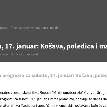
otu, 17. januar: Košava, poledica i magle
 17. januar: Košava, poledica i m
views
6 minutes read
prognoza za subotu, 17. januar: Košava, poled
enutne vremenske prilike, Republički hidrometeorološki zavod Srbij
prognozu za subotu, 17. januar. Prema podacima, očekuje se danas da
raturnim varijacijama i specifičnim vremenskim pojavama koje će zah