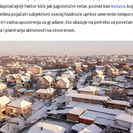
Najznačajniji faktor biće jak jugoistočni vetar, poznat kao
košava
, ko
elima pojačati subjektivni osećaj hladnoće uprkos umerenim temper
 tri važna upozorenja za građane, što ukazuje na potrebu za poveć
ja i planiranja aktivnosti na otvorenom.