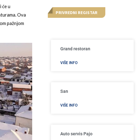
ji će u
PRIVREDNI REGISTAR
aturama. Ova
anom pažnjom
Grand restoran
VIŠE INFO
San
VIŠE INFO
Auto servis Pajo