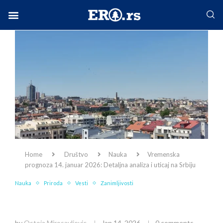
Facebook-f
Instagram
Twitter
Linkedin
Envelope
Home
Društvo
Nauka
Vremenska
prognoza 14. januar 2026: Detaljna analiza i uticaj na Srbiju
Nauka
Priroda
Vesti
Zanimljivosti
Vremenska prognoza 14. januar 2026: Detaljna
analiza i uticaj na Srbiju
by
Ostoja Mirosavljevic
Jan 14, 2026
0 comments