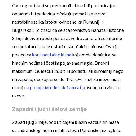
Ovi regioni, koji su prethodnih dana bili pod uticajem
oblačnosti i padavina, očekuju pomeštanje ove
nestabilnosti ka istoku, odnosno ka Rumuniji i
Bugarskoj. To znači da će stanovništvo Banata i istočne
Srbije doživeti postepeno razvedravanje, ali će jutarnje
temperature i dalje ostati niske, čak i u minusu. Ovo je
posledica
kontinentalne klime
koja ovde dominira, sa
hladnim noćima i čestim pojavama magla. Dnevni
maksimumi će, međutim, biti u porastu, ali skromniji nego
na zapadu, očekujući se do 4°C. Ova razlika može imati
uticaj na
poljoprivredne aktivnosti
, posebno na zimske
useve.
Zapadni i južni delovi zemlje
Zapad i jug Srbije, pod uticajem blažih vazdušnih masa
sa Jadranskog mora i nižih delova Panonske nizije, biće