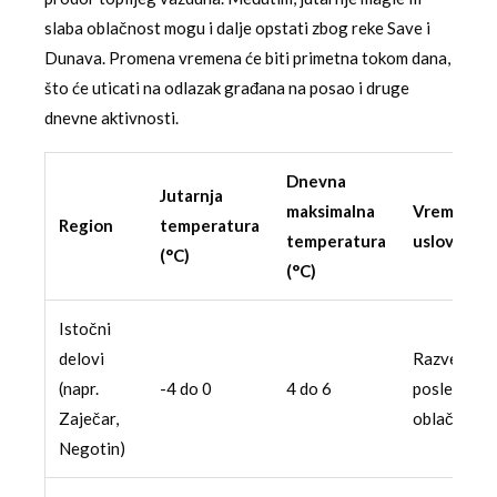
slaba oblačnost mogu i dalje opstati zbog reke Save i
Dunava. Promena vremena će biti primetna tokom dana,
što će uticati na odlazak građana na posao i druge
dnevne aktivnosti.
Dnevna
Jutarnja
maksimalna
Vremenski
Region
temperatura
temperatura
uslovi
(°C)
(°C)
Istočni
delovi
Razvedrav
(napr.
-4 do 0
4 do 6
posle
Zaječar,
oblačnosti
Negotin)