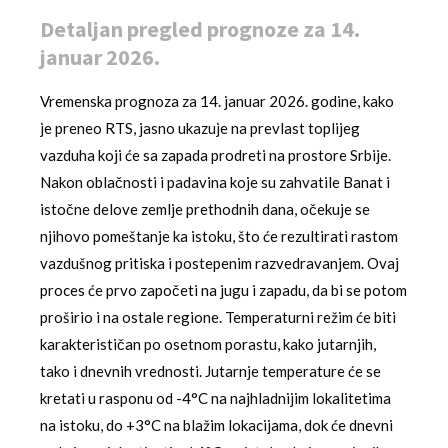
Detaljan pregled prognoze za 14.
januar 2026.
Vremenska prognoza za 14. januar 2026. godine, kako
je preneo RTS, jasno ukazuje na prevlast toplijeg
vazduha koji će sa zapada prodreti na prostore Srbije.
Nakon oblačnosti i padavina koje su zahvatile Banat i
istočne delove zemlje prethodnih dana, očekuje se
njihovo pomeštanje ka istoku, što će rezultirati rastom
vazdušnog pritiska i postepenim razvedravanjem. Ovaj
proces će prvo započeti na jugu i zapadu, da bi se potom
proširio i na ostale regione. Temperaturni režim će biti
karakterističan po osetnom porastu, kako jutarnjih,
tako i dnevnih vrednosti. Jutarnje temperature će se
kretati u rasponu od -4°C na najhladnijim lokalitetima
na istoku, do +3°C na blažim lokacijama, dok će dnevni