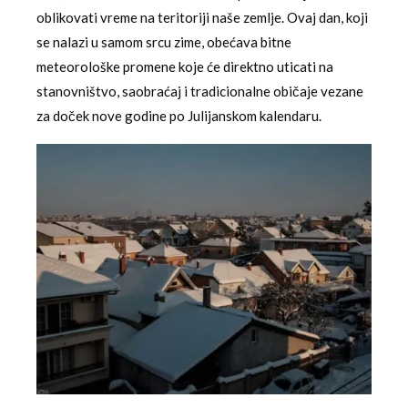
oblikovati vreme na teritoriji naše zemlje. Ovaj dan, koji
se nalazi u samom srcu zime, obećava bitne
meteorološke promene koje će direktno uticati na
stanovništvo, saobraćaj i tradicionalne običaje vezane
za doček nove godine po Julijanskom kalendaru.