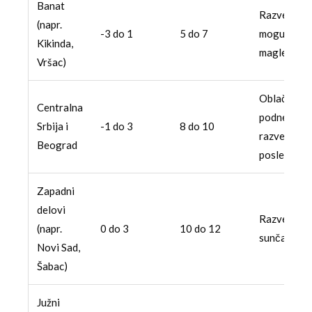
Banat
Razvedrava
(napr.
-3 do 1
5 do 7
moguće sla
Kikinda,
magle
Vršac)
Oblačno pr
Centralna
podne,
Srbija i
-1 do 3
8 do 10
razvedrava
Beograd
posle podn
Zapadni
delovi
Razvedrava
(napr.
0 do 3
10 do 12
sunčano
Novi Sad,
Šabac)
Južni