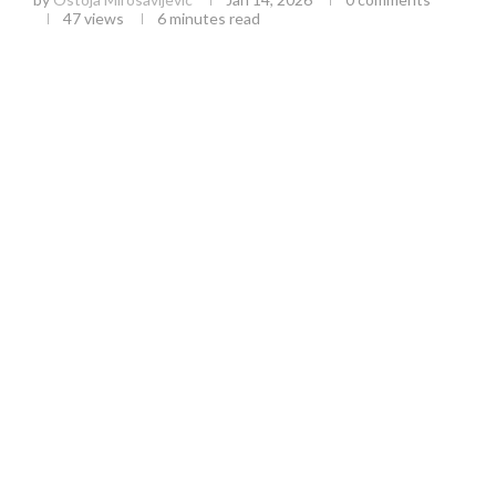
47
views
6 minutes read