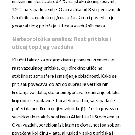
maksimumi dostizati od 4°C na istoku do impresivnih
12°C na zapadu zemlje. Ova razlika od 8 stepeni između
istočnih i zapadnih regiona je izražena i posledica je
geografskog položaja i uticaja vazdušnih masa.
Meteorološka analiza: Rast pritiska i
uticaj toplijeg vazduha
Ključni faktor za prognozisanu promenu vremena je
rast vazdušnog pritiska, koji direktno utiče na
stabilnost atmosfere i smanjenje oblačnosti. Kako se
pritisak povećava, dolazi do supresije vertikalnih
kretanja vazduha, što onemogućava formiranje oblaka
koji donose padavine. Paralelno sa tim, sa zapada će
početi da prodire topliji vazduh, koji je često povezan
sa ciklonalnim aktivnostima u Atlantiku ili Sredozemlju.
Ovaj vazduh, poreklom iz blažih regiona, nosi sa sobom
povećanu količinu vlage, ali usled visokog pritiska i