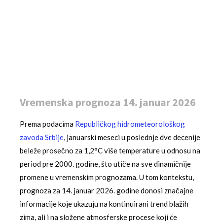
Vremenska prognoza 14. januar 2026
Prema podacima
Republičkog hidrometeorološkog
zavoda Srbije
, januarski meseci u poslednje dve decenije
beleže prosečno za 1,2°C više temperature u odnosu na
period pre 2000. godine, što utiče na sve dinamičnije
promene u vremenskim prognozama. U tom kontekstu,
prognoza za 14. januar 2026. godine donosi značajne
informacije koje ukazuju na kontinuirani trend blažih
zima, ali i na složene atmosferske procese koji će