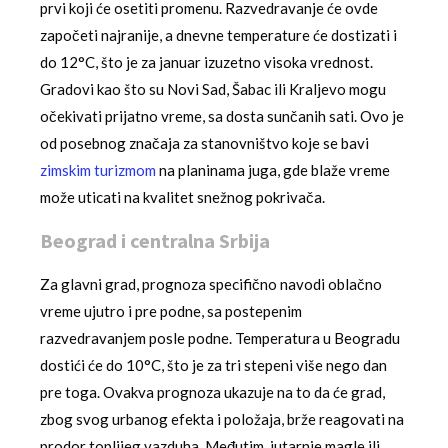
prvi koji će osetiti promenu. Razvedravanje će ovde
započeti najranije, a dnevne temperature će dostizati i
do 12°C, što je za januar izuzetno visoka vrednost.
Gradovi kao što su Novi Sad, Šabac ili Kraljevo mogu
očekivati prijatno vreme, sa dosta sunčanih sati. Ovo je
od posebnog značaja za stanovništvo koje se bavi
zimskim turizmom
na planinama juga, gde blaže vreme
može uticati na kvalitet snežnog pokrivača.
Beograd i centralna Srbija
Za glavni grad, prognoza specifično navodi oblačno
vreme ujutro i pre podne, sa postepenim
razvedravanjem posle podne. Temperatura u Beogradu
dostići će do 10°C, što je za tri stepeni više nego dan
pre toga. Ovakva prognoza ukazuje na to da će grad,
zbog svog urbanog efekta i položaja, brže reagovati na
prodor toplijeg vazduha. Međutim, jutarnje magle ili