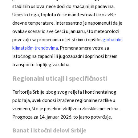
stabilnih uslova, neće doći do značajnijih padavina.
Umesto toga, toplota će se manifestovati kroz više
dnevne temperature. Interesantno je napomenuti da je
ovakav scenario sve češći u januaru, što meteorolozi
povezuju sa promenama u jet strimu i opštim
globalnim
klimatskim trendovima
. Promena smera vetra sa
istočnog na zapadni ili jugozapadni doprinosi bržem
transportu toplijeg vazduha.
Regionalni uticaji i specifičnosti
Teritorija Srbije, zbog svog reljefa i kontinentalnog
položaja, uvek donosi izražene regionalne razlike u
vremenu, što je posebno vidljivo u zimskim mesecima.
Prognoza za 14. januar 2026. to jasno potvrđuje.
Banat i istočni delovi Srbije