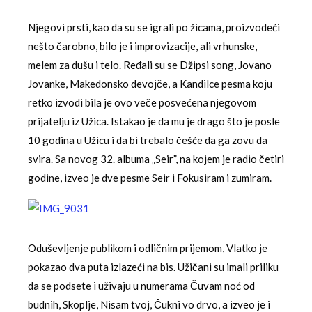
Njegovi prsti, kao da su se igrali po žicama, proizvodeći
nešto čarobno, bilo je i improvizacije, ali vrhunske,
melem za dušu i telo. Ređali su se Džipsi song, Jovano
Jovanke, Makedonsko devojče, a Kandilce pesma koju
retko izvodi bila je ovo veče posvećena njegovom
prijatelju iz Užica. Istakao je da mu je drago što je posle
10 godina u Užicu i da bi trebalo češće da ga zovu da
svira. Sa novog 32. albuma „Seir”, na kojem je radio četiri
godine, izveo je dve pesme Seir i Fokusiram i zumiram.
Oduševljenje publikom i odličnim prijemom, Vlatko je
pokazao dva puta izlazeći na bis. Užičani su imali priliku
da se podsete i uživaju u numerama Čuvam noć od
budnih, Skoplje, Nisam tvoj, Čukni vo drvo, a izveo je i