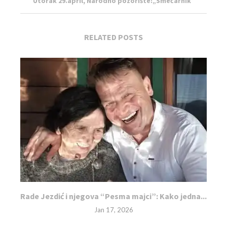
Utorak 29.april, Narodno pozorište:„Smećarnik”
RELATED POSTS
Rade Jezdić i njegova “Pesma majci”: Kako jedna...
Jan 17, 2026