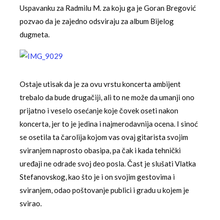
Uspavanku za Radmilu M. za koju ga je Goran Bregović
pozvao da je zajedno odsviraju za album Bijelog
dugmeta.
Ostaje utisak da je za ovu vrstu koncerta ambijent
trebalo da bude drugačiji, ali to ne može da umanji ono
prijatno i veselo osećanje koje čovek oseti nakon
koncerta, jer to je jedina i najmerodavnija ocena. I sinoć
se osetila ta čarolija kojom vas ovaj gitarista svojim
sviranjem naprosto obasipa, pa čak i kada tehnički
uređaji ne odrade svoj deo posla. Čast je slušati Vlatka
Stefanovskog, kao što je i on svojim gestovima i
sviranjem, odao poštovanje publici i gradu u kojem je
svirao.