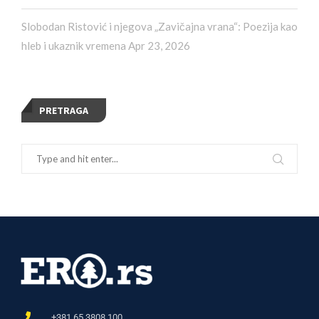
Slobodan Ristović i njegova „Zavičajna vrana“: Poezija kao
hleb i ukaznik vremena
Apr 23, 2026
PRETRAGA
+381 65 3808 100