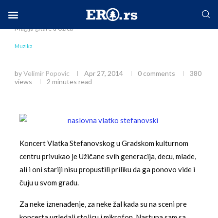
Home
Društvo
Muzika
Vlatko Stefanovski:
Magija gitare u Užicu
Facebook-f
Instagram
Twitter
Linkedin
Envelope
Muzika
Vlatko Stefanovski: Magija gitare u Užicu
by
Velimir Popovic
Apr 27, 2014
0 comments
380
views
2 minutes read
Koncert Vlatka Stefanovskog u Gradskom kulturnom
centru privukao je Užičane svih generacija, decu, mlade,
ali i oni stariji nisu propustili priliku da ga ponovo vide i
čuju u svom gradu.
Za neke iznenađenje, za neke žal kada su na sceni pre
koncerta ugledali stolicu i mikrofon. Nastupa sam sa