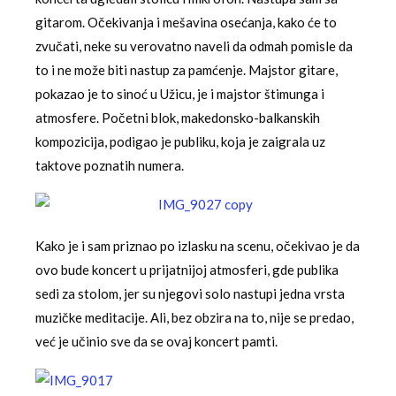
gitarom. Očekivanja i mešavina osećanja, kako će to
zvučati, neke su verovatno naveli da odmah pomisle da
to i ne može biti nastup za pamćenje. Majstor gitare,
pokazao je to sinoć u Užicu, je i majstor štimunga i
atmosfere. Početni blok, makedonsko-balkanskih
kompozicija, podigao je publiku, koja je zaigrala uz
taktove poznatih numera.
Kako je i sam priznao po izlasku na scenu, očekivao je da
ovo bude koncert u prijatnijoj atmosferi, gde publika
sedi za stolom, jer su njegovi solo nastupi jedna vrsta
muzičke meditacije. Ali, bez obzira na to, nije se predao,
već je učinio sve da se ovaj koncert pamti.