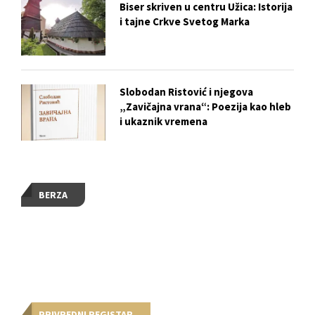
Biser skriven u centru Užica: Istorija
i tajne Crkve Svetog Marka
Slobodan Ristović i njegova
„Zavičajna vrana“: Poezija kao hleb
i ukaznik vremena
BERZA
PRIVREDNI REGISTAR