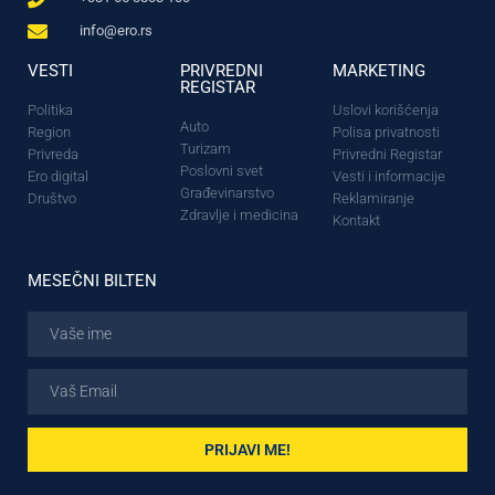
info@ero.rs
VESTI
PRIVREDNI
MARKETING
REGISTAR
Politika
Uslovi korišćenja
Auto
Region
Polisa privatnosti
Turizam
Privreda
Privredni Registar
Poslovni svet
Ero digital
Vesti i informacije
Građevinarstvo
Društvo
Reklamiranje
Zdravlje i medicina
Kontakt
MESEČNI BILTEN
PRIJAVI ME!