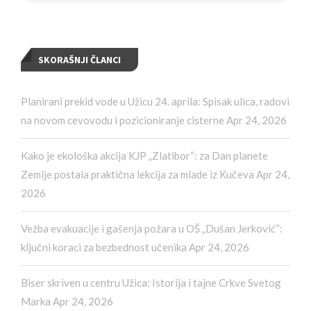
SKORAŠNJI ČLANCI
Planirani prekid vode u Užicu 24. aprila: Spisak ulica, radovi
na novom cevovodu i pozicioniranje cisterne
Apr 24, 2026
Kako je ekološka akcija KJP „Zlatibor“: za Dan planete
Zemlje postala praktična lekcija za mlade iz Kučeva
Apr 24,
2026
Vežba evakuacije i gašenja požara u OŠ „Dušan Jerković“:
ključni koraci za bezbednost učenika
Apr 24, 2026
Biser skriven u centru Užica: Istorija i tajne Crkve Svetog
Marka
Apr 24, 2026