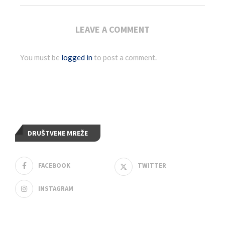
LEAVE A COMMENT
You must be
logged in
to post a comment.
DRUŠTVENE MREŽE
FACEBOOK
TWITTER
INSTAGRAM