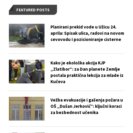
FEATURED POSTS
Planirani prekid vode u Užicu 24.
aprila: Spisak ulica, radovi na novom
cevovodu i pozicioniranje cisterne
Kako je ekološka akcija KJP
„Zlatibor“: za Dan planete Zemlje
postala praktična lekcija za mlade iz
Kučeva
Vežba evakuacije i gašenja požara u
OŠ „Dušan Jerković“: ključni koraci
za bezbednost učenika