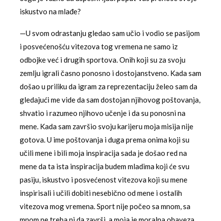
iskustvo na mlađe?
—U svom odrastanju gledao sam učio i vodio se pasijom
i posvećenošću vitezova tog vremena ne samo iz
odbojke već i drugih sportova. Onih koji su za svoju
zemlju igrali časno ponosno i dostojanstveno. Kada sam
došao u priliku da igram za reprezentaciju želeo sam da
gledajući me vide da sam dostojan njihovog poštovanja,
shvatio i razumeo njihovo učenje i da su ponosni na
mene. Kada sam završio svoju karijeru moja misija nije
gotova. U ime poštovanja i duga prema onima koji su
učili mene i bili moja inspiracija sada je došao red na
mene da ta ista inspiracija budem mladima koji će svu
pasiju, iskustvo i posvećenost vitezova koji su mene
inspirisali i učili dobiti nesebično od mene i ostalih
vitezova mog vremena. Sport nije počeo sa mnom, sa
mnom ne treba ni da završi, a moja je moralna obaveza