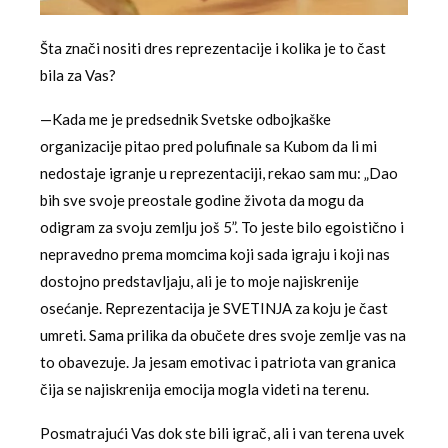
Šta znači nositi dres reprezentacije i kolika je to čast
bila za Vas?
—Kada me je predsednik Svetske odbojkaške
organizacije pitao pred polufinale sa Kubom da li mi
nedostaje igranje u reprezentaciji, rekao sam mu: „Dao
bih sve svoje preostale godine života da mogu da
odigram za svoju zemlju još 5”. To jeste bilo egoistično i
nepravedno prema momcima koji sada igraju i koji nas
dostojno predstavljaju, ali je to moje najiskrenije
osećanje. Reprezentacija je SVETINJA za koju je čast
umreti. Sama prilika da obučete dres svoje zemlje vas na
to obavezuje. Ja jesam emotivac i patriota van granica
čija se najiskrenija emocija mogla videti na terenu.
Posmatrajući Vas dok ste bili igrač, ali i van terena uvek