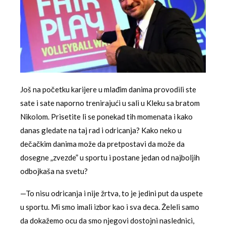
Još na početku karijere u mlađim danima provodili ste
sate i sate naporno trenirajući u sali u Kleku sa bratom
Nikolom. Prisetite li se ponekad tih momenata i kako
danas gledate na taj rad i odricanja? Kako neko u
dečačkim danima može da pretpostavi da može da
dosegne „zvezde” u sportu i postane jedan od najboljih
odbojkaša na svetu?
—To nisu odricanja i nije žrtva, to je jedini put da uspete
u sportu. Mi smo imali izbor kao i sva deca. Želeli samo
da dokažemo ocu da smo njegovi dostojni naslednici,