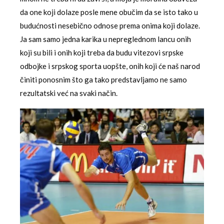
da one koji dolaze posle mene obučim da se isto tako u
budućnosti nesebično odnose prema onima koji dolaze.
Ja sam samo jedna karika u nepreglednom lancu onih
koji su bili i onih koji treba da budu vitezovi srpske
odbojke i srpskog sporta uopšte, onih koji će naš narod
činiti ponosnim što ga tako predstavljamo ne samo
rezultatski već na svaki način.