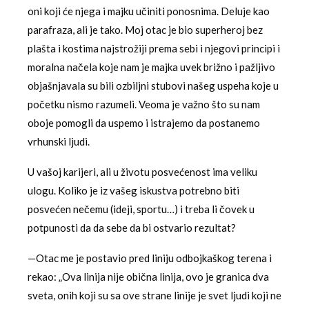
oni koji će njega i majku učiniti ponosnima. Deluje kao
parafraza, ali je tako. Moj otac je bio superheroj bez
plašta i kostima najstrožiji prema sebi i njegovi principi i
moralna načela koje nam je majka uvek brižno i pažljivo
objašnjavala su bili ozbiljni stubovi našeg uspeha koje u
početku nismo razumeli. Veoma je važno što su nam
oboje pomogli da uspemo i istrajemo da postanemo
vrhunski ljudi.
U vašoj karijeri, ali u životu posvećenost ima veliku
ulogu. Koliko je iz vašeg iskustva potrebno biti
posvećen nečemu (ideji, sportu…) i treba li čovek u
potpunosti da da sebe da bi ostvario rezultat?
—Otac me je postavio pred liniju odbojkaškog terena i
rekao: „Ova linija nije obična linija, ovo je granica dva
sveta, onih koji su sa ove strane linije je svet ljudi koji ne