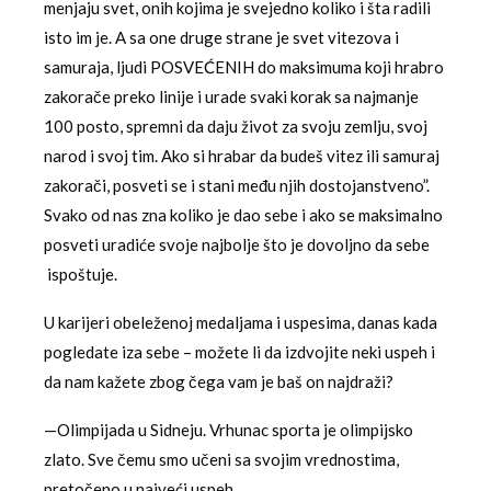
menjaju svet, onih kojima je svejedno koliko i šta radili
isto im je. A sa one druge strane je svet vitezova i
samuraja, ljudi POSVEĆENIH do maksimuma koji hrabro
zakorače preko linije i urade svaki korak sa najmanje
100 posto, spremni da daju život za svoju zemlju, svoj
narod i svoj tim. Ako si hrabar da budeš vitez ili samuraj
zakorači, posveti se i stani među njih dostojanstveno”.
Svako od nas zna koliko je dao sebe i ako se maksimalno
posveti uradiće svoje najbolje što je dovoljno da sebe
ispoštuje.
U karijeri obeleženoj medaljama i uspesima, danas kada
pogledate iza sebe – možete li da izdvojite neki uspeh i
da nam kažete zbog čega vam je baš on najdraži?
—Olimpijada u Sidneju. Vrhunac sporta je olimpijsko
zlato. Sve čemu smo učeni sa svojim vrednostima,
pretočeno u najveći uspeh.