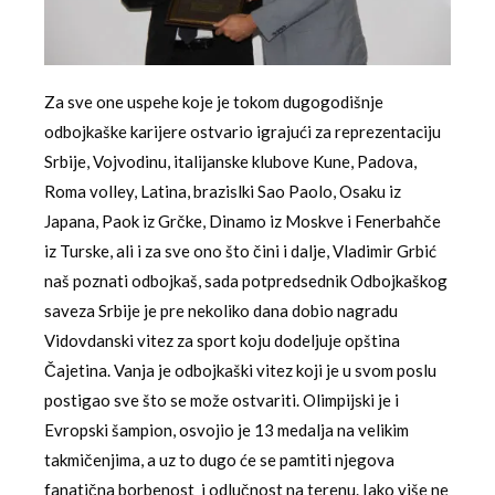
Za sve one uspehe koje je tokom dugogodišnje
odbojkaške karijere ostvario igrajući za reprezentaciju
Srbije, Vojvodinu, italijanske klubove Kune, Padova,
Roma volley, Latina, brazislki Sao Paolo, Osaku iz
Japana, Paok iz Grčke, Dinamo iz Moskve i Fenerbahče
iz Turske, ali i za sve ono što čini i dalje, Vladimir Grbić
naš poznati odbojkaš, sada potpredsednik Odbojkaškog
saveza Srbije je pre nekoliko dana dobio nagradu
Vidovdanski vitez za sport koju dodeljuje opština
Čajetina. Vanja je odbojkaški vitez koji je u svom poslu
postigao sve što se može ostvariti. Olimpijski je i
Evropski šampion, osvojio je 13 medalja na velikim
takmičenjima, a uz to dugo će se pamtiti njegova
fanatična borbenost i odlučnost na terenu. Iako više ne