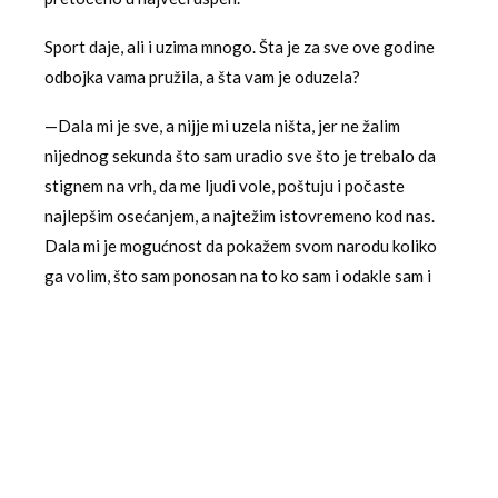
Sport daje, ali i uzima mnogo. Šta je za sve ove godine
odbojka vama pružila, a šta vam je oduzela?
—Dala mi je sve, a nijje mi uzela ništa, jer ne žalim
nijednog sekunda što sam uradio sve što je trebalo da
stignem na vrh, da me ljudi vole, poštuju i počaste
najlepšim osećanjem, a najtežim istovremeno kod nas.
Dala mi je mogućnost da pokažem svom narodu koliko
ga volim, što sam ponosan na to ko sam i odakle sam i
što sam imao mogućnost da stignem gde sam stigao.
Veliki ste borac za očuvanje prirode. Koliko se
Donkihotski osećate na tom polju i zbog čega je toliko
teško u Srbiji očistiti reke i planine i pobrinuti se da se
oni ne zagađuju?
—Mi nemamo svest o tome i bojim se da bez drastičnih