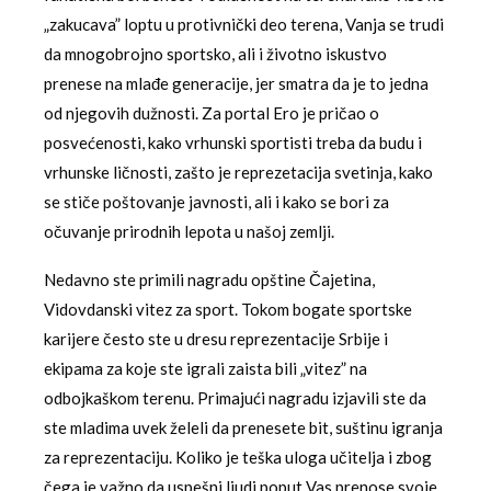
„zakucava” loptu u protivnički deo terena, Vanja se trudi
da mnogobrojno sportsko, ali i životno iskustvo
prenese na mlađe generacije, jer smatra da je to jedna
od njegovih dužnosti. Za portal Ero je pričao o
posvećenosti, kako vrhunski sportisti treba da budu i
vrhunske ličnosti, zašto je reprezetacija svetinja, kako
se stiče poštovanje javnosti, ali i kako se bori za
očuvanje prirodnih lepota u našoj zemlji.
Nedavno ste primili nagradu opštine Čajetina,
Vidovdanski vitez za sport. Tokom bogate sportske
karijere često ste u dresu reprezentacije Srbije i
ekipama za koje ste igrali zaista bili „vitez” na
odbojkaškom terenu. Primajući nagradu izjavili ste da
ste mladima uvek želeli da prenesete bit, suštinu igranja
za reprezentaciju. Koliko je teška uloga učitelja i zbog
čega je važno da uspešni ljudi poput Vas prenose svoje