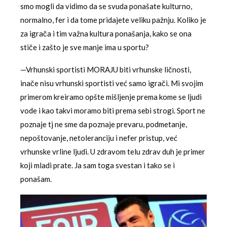
smo mogli da vidimo da se svuda ponašate kulturno,
normalno, fer i da tome pridajete veliku pažnju. Koliko je
za igrača i tim važna kultura ponašanja, kako se ona
stiče i zašto je sve manje ima u sportu?
—Vrhunski sportisti MORAJU biti vrhunske ličnosti,
inače nisu vrhunski sportisti već samo igrači. Mi svojim
primerom kreiramo opšte mišljenje prema kome se ljudi
vode i kao takvi moramo biti prema sebi strogi. Sport ne
poznaje tj ne sme da poznaje prevaru, podmetanje,
nepoštovanje, netoleranciju i nefer pristup, već
vrhunske vrline ljudi. U zdravom telu zdrav duh je primer
koji mladi prate. Ja sam toga svestan i tako se i
ponašam.