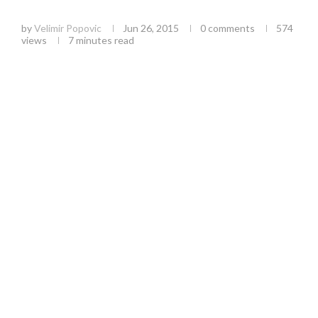
vrhunske ličnosti
by
Velimir Popovic
Jun 26, 2015
0 comments
574
views
7 minutes read