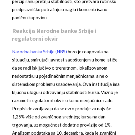
percipiranu pretnju stabilnosti, što pretvara rutinsku
predprazničku potražnju u naglu i koncentrisanu
paničnu kupovinu.
Reakcija Narodne banke Srbije i
regulatorni okvir
Narodna banka Srbije (NBS)
brzo je reagovala na
situaciju, smirujući javnost saopštenjem u kome ističe
da se radi isključivo o trenutnom, lokalizovanom
nedostatku u pojedinačnim menjačnicama, a ne o
sistemskom problemu snabdevanja. Ova institucija ima
ključnu ulogu u održavanju stabilnosti kursa. Važno je
razumeti regulatorni okvir u kome menjačnice rade.
Propisi dozvoljavaju da se evro prodaje za najviše
1,25% više od zvaničnog srednjeg kursa na dan
trgovanja, uz mogućnost dodatne provizije od 1%.
Analizom podataka sa 10. decembra, kada je zvanični