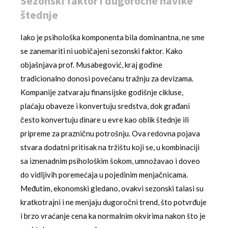
Sezonski faktor i dugoročne navike
štednje
Iako je psihološka komponenta bila dominantna, ne sme
se zanemariti ni uobičajeni sezonski faktor. Kako
objašnjava prof. Musabegović, kraj godine
tradicionalno donosi povećanu tražnju za devizama.
Kompanije zatvaraju finansijske godišnje cikluse,
plaćaju obaveze i konvertuju sredstva, dok građani
često konvertuju dinare u evre kao oblik štednje ili
pripreme za prazničnu potrošnju. Ova redovna pojava
stvara dodatni pritisak na tržištu koji se, u kombinaciji
sa iznenadnim psihološkim šokom, umnožavao i doveo
do vidljivih poremećaja u pojedinim menjačnicama.
Međutim, ekonomski gledano, ovakvi sezonski talasi su
kratkotrajni i ne menjaju dugoročni trend, što potvrđuje
i brzo vraćanje cena ka normalnim okvirima nakon što je