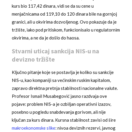
kurs bio 117,42 dinara, vidi se da su cene u
menjačnicama od 119,10 do 120 dinara bile na gornjoj
granici, ali u okvirima dozvoljenog. Ovo pokazuje da je
tržište, iako pod pritiskom, funkcionisalo u regulatornim
okvirima, a ne da je došlo do haosa.
Stvarni uticaj sankcija NIS-u na
devizno tržište
Ključno pitanje koje se postavlja je koliko su sankcije
NIS-u, kao kompaniji sa većinskim ruskim kapitalom,
zapravo direktna pretnja stabilnosti nacionalne valute.
Profesor Ismail Musabegović jasno razdvaja ove
pojave: problem NIS-a je ozbiljan operativni izazov,
posebno u pogledu snabdevanja gorivom, ali nije
ključan za kurs dinara. Kursna stabilnost zavisi od šire
makroekonomske slike
: nivoa deviznih rezervi, javnog