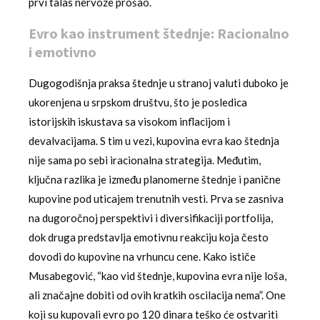
prvi talas nervoze prošao.
Evro kao instrument štednje: Racionalno
i emotivno
Dugogodišnja praksa štednje u stranoj valuti duboko je
ukorenjena u srpskom društvu, što je posledica
istorijskih iskustava sa visokom inflacijom i
devalvacijama. S tim u vezi, kupovina evra kao štednja
nije sama po sebi iracionalna strategija. Međutim,
ključna razlika je između planomerne štednje i panične
kupovine pod uticajem trenutnih vesti. Prva se zasniva
na dugoročnoj perspektivi i diversifikaciji portfolija,
dok druga predstavlja emotivnu reakciju koja često
dovodi do kupovine na vrhuncu cene. Kako ističe
Musabegović, “kao vid štednje, kupovina evra nije loša,
ali značajne dobiti od ovih kratkih oscilacija nema”. One
koji su kupovali evro po 120 dinara teško će ostvariti