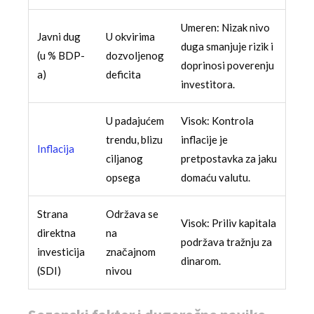
Umeren: Nizak nivo
Javni dug
U okvirima
duga smanjuje rizik i
(u % BDP-
dozvoljenog
doprinosi poverenju
a)
deficita
investitora.
U padajućem
Visok: Kontrola
trendu, blizu
inflacije je
Inflacija
ciljanog
pretpostavka za jaku
opsega
domaću valutu.
Strana
Održava se
Visok: Priliv kapitala
direktna
na
podržava tražnju za
investicija
značajnom
dinarom.
(SDI)
nivou