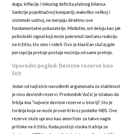
duga, inflacije i tekućeg deficita platnog bilansa.
Sankcije pojedinačnoj kompaniji, makoliko velikoj i
sistemski važnoj, ne menjaju direktno ove
fundamentalne pokazatelje. Međutim, oni deluju kao jak
psihološki signal koji može pokrenuti lančanu reakciju
na tržištu, što smo i videli. Ovo je klasičan slučaj gde
percepcija pretnje postaje moćnija od same pretnje.
Uporedni pogled: Devizne rezerve kao
štit
Jedan od najčešće navođenih argumenata za stabilnost
je nivo deviznih rezervi. Predsednik Vučić je istakao da
Srbija ima “najveće devizne rezerve u istoriji”, što je
tvrdnja koja se može proveriti kroz podatke NBS. Ove
rezerve služe upravo kao amortizer za takve nagle
pritiske na tržištu. Kada postoji visoka tražnja za