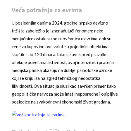
Veća potražnja za evrima
U poslednjim danima 2024. godine, srpsko devizno
tržište zabeležilo je iznenađujući fenomen: neke
menjačnice ostale su bez novčanica u evrima, dok su
cene za kupovinu ove valute u pojedinim objektima
skočile i do 120 dinara. Iako se uvek pred praznike
očekuje povećana aktivnost, ovaj intenzitet i prateća
medijska panika ukazuju na dublje, psihološke uzroke
koji se kriju iza naizgled tehničkog nedostatka
likvidnosti. Ova situacija služi kao savršen primer kako
geopolitička nervoza može imati neposredne i opipljive
posledice na svakodnevni ekonomski život građana.