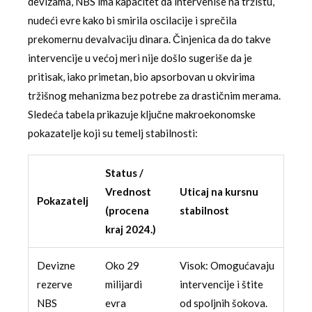
devizama, NBS ima kapacitet da interveniše na tržištu,
nudeći evre kako bi smirila oscilacije i sprečila
prekomernu devalvaciju dinara. Činjenica da do takve
intervencije u većoj meri nije došlo sugeriše da je
pritisak, iako primetan, bio apsorbovan u okvirima
tržišnog mehanizma bez potrebe za drastičnim merama.
Sledeća tabela prikazuje ključne makroekonomske
pokazatelje koji su temelj stabilnosti:
Status /
Vrednost
Uticaj na kursnu
Pokazatelj
(procena
stabilnost
kraj 2024.)
Devizne
Oko 29
Visok: Omogućavaju
rezerve
milijardi
intervencije i štite
NBS
evra
od spoljnih šokova.