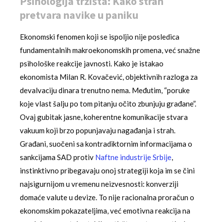
Psihologija tržišta: Kako strah
pretvara navike u paniku
Ekonomski fenomen koji se ispoljio nije posledica
fundamentalnih makroekonomskih promena, već snažne
psihološke reakcije javnosti. Kako je istakao
ekonomista Milan R. Kovačević, objektivnih razloga za
devalvaciju dinara trenutno nema. Međutim, “poruke
koje vlast šalju po tom pitanju očito zbunjuju građane”.
Ovaj gubitak jasne, koherentne komunikacije stvara
vakuum koji brzo popunjavaju nagađanja i strah.
Građani, suočeni sa kontradiktornim informacijama o
sankcijama SAD protiv
Naftne industrije Srbije
,
instinktivno pribegavaju onoj strategiji koja im se čini
najsigurnijom u vremenu neizvesnosti: konverziji
domaće valute u devize. To nije racionalna proračun o
ekonomskim pokazateljima, već emotivna reakcija na