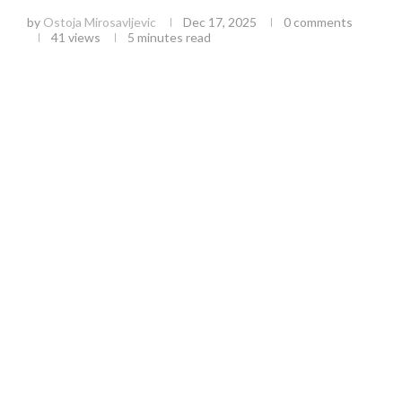
by
Ostoja Mirosavljevic
Dec 17, 2025
0 comments
41
views
5 minutes read