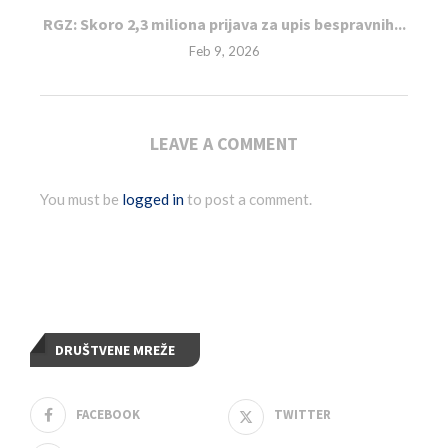
RGZ: Skoro 2,3 miliona prijava za upis bespravnih...
Feb 9, 2026
LEAVE A COMMENT
You must be
logged in
to post a comment.
DRUŠTVENE MREŽE
FACEBOOK
TWITTER