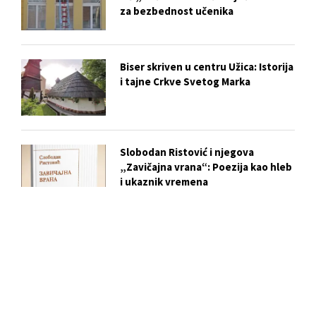
za bezbednost učenika
Biser skriven u centru Užica: Istorija
i tajne Crkve Svetog Marka
Slobodan Ristović i njegova
„Zavičajna vrana“: Poezija kao hleb
i ukaznik vremena
BERZA