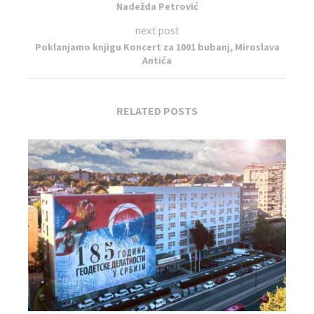
Nadežda Petrović
next post
Poklanjamo knjigu Koncert za 1001 bubanj, Miroslava
Antića
RELATED POSTS