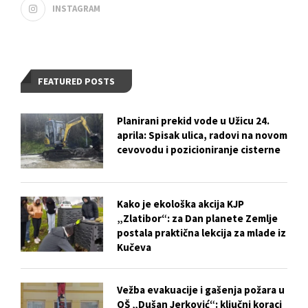
INSTAGRAM
FEATURED POSTS
Planirani prekid vode u Užicu 24.
aprila: Spisak ulica, radovi na novom
cevovodu i pozicioniranje cisterne
Kako je ekološka akcija KJP
„Zlatibor“: za Dan planete Zemlje
postala praktična lekcija za mlade iz
Kučeva
Vežba evakuacije i gašenja požara u
OŠ „Dušan Jerković“: ključni koraci