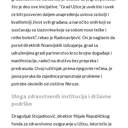
što je deo ove inicijative. “Grad Užice je uvek bio i uvek
će biti posvećen daljem unapređenju uslova za bolji i
kvalitetniji život svih građana, a naročito onih koji se
suočavaju sa izazovima koje sa sobom nose teške i
retke bolesti”, rekao je Radosavljević. On je naglasio da
pored direktnih finansijskih izdvajanja, grad sa
udruženjima gradi partnerstvo kroz brojne događaje i
manifestacije, radeći na društvu bez prepreka i
predrasuda. Ovaj ružičnjak, prema njegovim rečima, je
jasna poruka da zajednica prepoznaje probleme i
potrebe obolelih od cistične fibroze.
Uloga zdravstvenih institucija i državne
podrške
Dragoljub Stojadinović, direktor filijale Republičkog
fonda za zdravstveno osiguranje u Užicu, iskoristio je