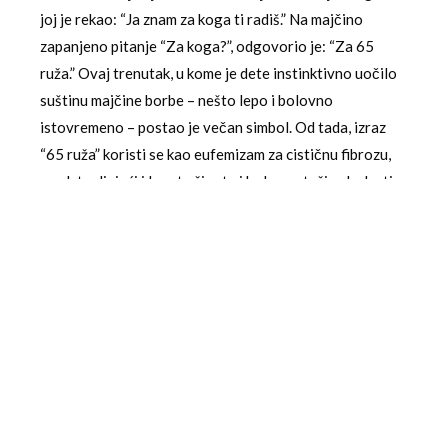
joj je rekao: “Ja znam za koga ti radiš.” Na majčino
zapanjeno pitanje “Za koga?”, odgovorio je: “Za 65
ruža.” Ovaj trenutak, u kome je dete instinktivno uočilo
suštinu majčine borbe – nešto lepo i bolovno
istovremeno – postao je večan simbol. Od tada, izraz
“65 ruža” koristi se kao eufemizam za cističnu fibrozu,
predstavljajući i lepotu života i bolovnu težinu bolesti.
Prof. dr Anđelka Stojković, koja je takođe govorila na
događaju u Užicu, istakla je koliko je zahtevno lečenje
cistične fibroze i koliko energije, vremena i patnje ono
nosi. “Ono što ćemo danas učiniti sadnjom ružičnjaka,
jeste da Užice stavljamo na mapu gradova koji
učestvuju u borbi za bolji i kvalitetniji život i za
promovisanje nečega što se zove živeti zdravo i disati
zdravim plućima”, rekla je prof. Stojković. Ona je
posebno naglasila važnost podizanja nivoa