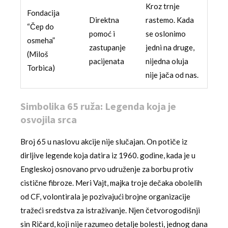
Kroz trnje
Fondacija
Direktna
rastemo. Kada
“Čep do
pomoć i
se oslonimo
osmeha”
zastupanje
jedni na druge,
(Miloš
pacijenata
nijedna oluja
Torbica)
nije jača od nas.
Simbolika 65 ruža: Legenda koja je
osvojila srca
Broj 65 u naslovu akcije nije slučajan. On potiče iz
dirljive legende koja datira iz 1960. godine, kada je u
Engleskoj osnovano prvo udruženje za borbu protiv
cistične fibroze. Meri Vajt, majka troje dečaka obolelih
od CF, volontirala je pozivajući brojne organizacije
tražeći sredstva za istraživanje. Njen četvorogodišnji
sin Ričard, koji nije razumeo detalje bolesti, jednog dana