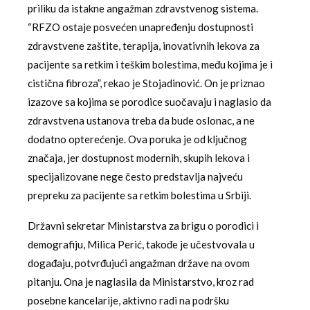
priliku da istakne angažman zdravstvenog sistema.
“RFZO ostaje posvećen unapređenju dostupnosti
zdravstvene zaštite, terapija, inovativnih lekova za
pacijente sa retkim i teškim bolestima, među kojima je i
cistična fibroza”, rekao je Stojadinović. On je priznao
izazove sa kojima se porodice suočavaju i naglasio da
zdravstvena ustanova treba da bude oslonac, a ne
dodatno opterećenje. Ova poruka je od ključnog
značaja, jer dostupnost modernih, skupih lekova i
specijalizovane nege često predstavlja najveću
prepreku za pacijente sa retkim bolestima u Srbiji.
Državni sekretar Ministarstva za brigu o porodici i
demografiju, Milica Perić, takođe je učestvovala u
događaju, potvrđujući angažman države na ovom
pitanju. Ona je naglasila da Ministarstvo, kroz rad
posebne kancelarije, aktivno radi na podršku