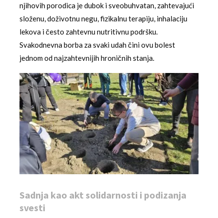
njihovih porodica je dubok i sveobuhvatan, zahtevajući
složenu, doživotnu negu, fizikalnu terapiju, inhalaciju
lekova i često zahtevnu nutritivnu podršku.
Svakodnevna borba za svaki udah čini ovu bolest
jednom od najzahtevnijih hroničnih stanja.
Sadnja kao akt solidarnosti i podizanja
svesti