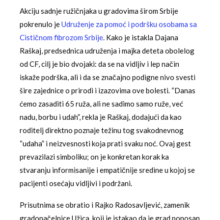
Akciju sadnje ružičnjaka u gradovima širom Srbije
pokrenulo je
Udruženje za pomoć i podršku osobama sa
Cističnom fibrozom Srbije
. Kako je istakla Dajana
Raškaj, predsednica udruženja i majka deteta obolelog
od CF, cilj je bio dvojaki: da se na vidljiv i lep način
iskaže podrška, ali i da se značajno podigne nivo svesti
šire zajednice o prirodi i izazovima ove bolesti. “Danas
ćemo zasaditi 65 ruža, ali ne sadimo samo ruže, već
nadu, borbu i udah”, rekla je Raškaj, dodajući da kao
roditelj direktno poznaje težinu tog svakodnevnog
“udaha” i neizvesnosti koja prati svaku noć. Ovaj gest
prevazilazi simboliku; on je konkretan korak ka
stvaranju informisanije i empatičnije sredine u kojoj se
pacijenti osećaju vidljivi i podržani.
Prisutnima se obratio i Rajko Radosavljević, zamenik
gradonačelnice Užica, koji je istakao da je grad ponosan