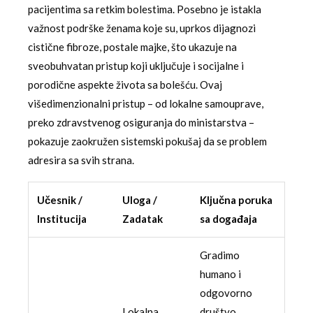
pacijentima sa retkim bolestima. Posebno je istakla
važnost podrške ženama koje su, uprkos dijagnozi
cistične fibroze, postale majke, što ukazuje na
sveobuhvatan pristup koji uključuje i socijalne i
porodične aspekte života sa bolešću. Ovaj
višedimenzionalni pristup – od lokalne samouprave,
preko zdravstvenog osiguranja do ministarstva –
pokazuje zaokružen sistemski pokušaj da se problem
adresira sa svih strana.
Učesnik /
Uloga /
Ključna poruka
Institucija
Zadatak
sa događaja
Gradimo
humano i
odgovorno
Lokalna
društvo