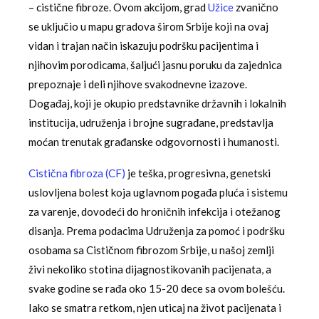
– cistične fibroze. Ovom akcijom, grad
Užice
zvanično
se uključio u mapu gradova širom Srbije koji na ovaj
vidan i trajan način iskazuju podršku pacijentima i
njihovim porodicama, šaljući jasnu poruku da zajednica
prepoznaje i deli njihove svakodnevne izazove.
Događaj, koji je okupio predstavnike državnih i lokalnih
institucija, udruženja i brojne sugrađane, predstavlja
moćan trenutak građanske odgovornosti i humanosti.
Cistična fibroza (CF)
je teška, progresivna, genetski
uslovljena bolest koja uglavnom pogađa pluća i sistemu
za varenje, dovodeći do hroničnih infekcija i otežanog
disanja. Prema podacima Udruženja za pomoć i podršku
osobama sa Cističnom fibrozom Srbije, u našoj zemlji
živi nekoliko stotina dijagnostikovanih pacijenata, a
svake godine se rađa oko 15-20 dece sa ovom bolešću.
Iako se smatra retkom, njen uticaj na život pacijenata i