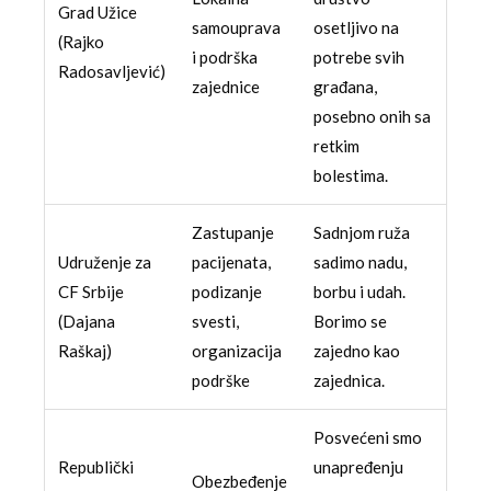
Grad Užice
samouprava
osetljivo na
(Rajko
i podrška
potrebe svih
Radosavljević)
zajednice
građana,
posebno onih sa
retkim
bolestima.
Zastupanje
Sadnjom ruža
Udruženje za
pacijenata,
sadimo nadu,
CF Srbije
podizanje
borbu i udah.
(Dajana
svesti,
Borimo se
Raškaj)
organizacija
zajedno kao
podrške
zajednica.
Posvećeni smo
Republički
unapređenju
Obezbeđenje