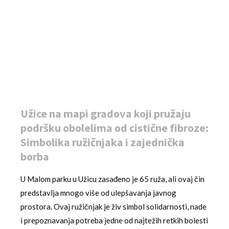
Užice na mapi gradova koji pružaju
podršku obolelima od cistične fibroze:
Simbolika ružičnjaka i zajednička
borba
U Malom parku u Užicu zasađeno je 65 ruža, ali ovaj čin
predstavlja mnogo više od ulepšavanja javnog
prostora. Ovaj ružičnjak je živ simbol solidarnosti, nade
i prepoznavanja potreba jedne od najtežih retkih bolesti