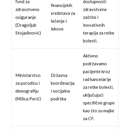
fond za
dostupnosti
finansijskih
zdravstveno
zdravstvene
sredstava za
osiguranje
zaštite i
lečenje i
(Dragoljub
inovativnih
lekove
Stojadinović)
terapija za retke
bolesti.
Aktivno
podržavamo
pacijente kroz
Ministarstvo
Državna
rad kancelarije
za porodicu i
koordinacija
za retke bolesti,
demografiju
i socijalna
uključujući
(Milica Perić)
podrška
specifične grupe
kao što su majke
sa CF.