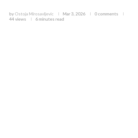
ružičnjaka i zajednička borba
by
Ostoja Mirosavljevic
Mar 3, 2026
0 comments
44
views
6 minutes read