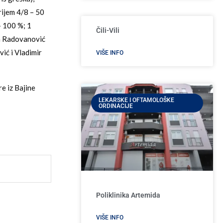
rijem 4/8 – 50
– 100 %; 1
Čili-Vili
en Radovanović
vić i Vladimir
VIŠE INFO
e iz Bajine
LEKARSKE I OFTAMOLOŠKE
ORDINACIJE
Poliklinika Artemida
VIŠE INFO