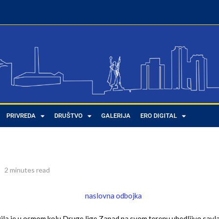
beli
PRIVREDA
DRUŠTVO
GALERIJA
ERO DIGITAL
abeli
2 minutes read
vila je u osmom kolu Druge lige Zapad na svom terenu ubedljivo savl