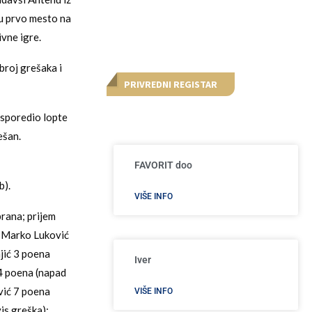
ju prvo mesto na
ivne igre.
broj grešaka i
PRIVREDNI REGISTAR
asporedio lopte
ešan.
FAVORIT doo
b).
VIŠE INFO
rana; prijem
ć; Marko Luković
njić 3 poena
Iver
 4 poena (napad
vić 7 poena
VIŠE INFO
is greška);