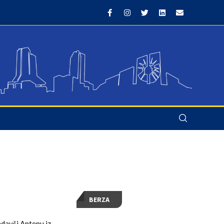
BERZA
adavši Antenu iz