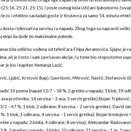
 (25:16, 25:21, 25:15). I posle osmog kola Užičani ljubomorno čuva
u brzo i efektno savladali goste iz Kruševca za samo 54. minuta efekt
 dosta rizikovali na servisu i u napadu. Zbog toga su napravili veliki 
j ekipi da dođe do maksimalne pobede.
danas bila odlično vođena od tehničara Filipa Avramovića. Sjajno je r
ma, ali je često i sam završavao akcije, i u tome bio stopostotno usp
r je bio i kapiten Nemanja Lazić.
ić, Ljubić, Krstović (kap), Gavrilović, Mitrović, Nastić, Stefanović (li
adić 10 poena (napad 12/7 – 58 %, 2 greške u napadu; 1 blok, 19 odb
 asa protivnika; 14 servisa – 2 asa, 3 servis greške);Bojan Tripkovi
3/2 – 67 %; 1 blok, 2 odbrane; 8 servisa – 2 servis greške); David Ja
 %; 1 blok, 1 odbrana; 4 servisa – 1 servis greška); Bojan Sredojević
reške u napadu; 2 bloka, 4 odbrane; 8 servisa); Aleksandar Radovano
3 %, 2 greške u napadu; 3 bloka, 10 odbrana; 11 servisa – 1 as, 1 serv