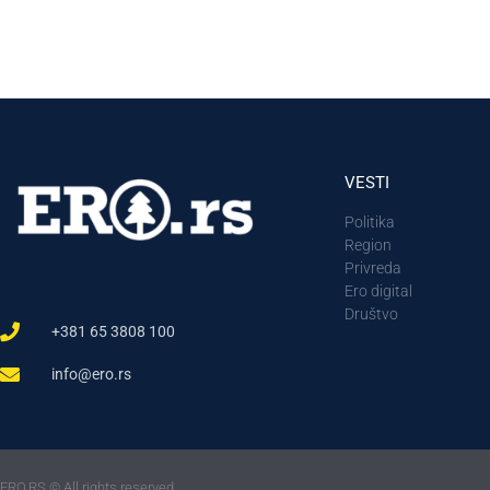
VESTI
Politika
Region
Privreda
Ero digital
Društvo
+381 65 3808 100
info@ero.rs
ERO.RS © All rights reserved