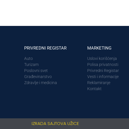
PRIVREDNI REGISTAR
MARKETING
Auto
Uslovi korišćenja
Turizam
Polisa privatnosti
Poslovni svet
Privredni Registar
Građevinarstvo
Vesti i informacije
Zdravlje i medicina
Reklamiranje
Kontakt
IZRADA SAJTOVA UŽICE