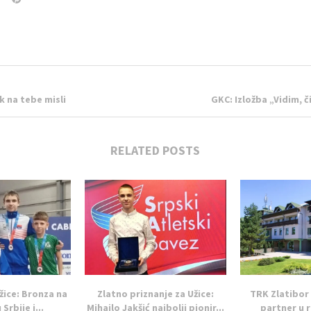
k na tebe misli
GKC: Izložba „Vidim,
RELATED POSTS
žice: Bronza na
Zlatno priznanje za Užice:
TRK Zlatibor
Srbije i...
Mihajlo Jakšić najbolji pionir...
partner u r