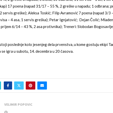
kap) 17 poena (napad 31/17 – 55 %, 2 greške u napadu; 1 odbrana; p
 2 servis greške); Aleksa Toskić; Filip Avramović 7 poena (napad 3/3 
visa – 4 asa, 1 servis greška); Petar Ignjatović; Dejan Čolić; Mlad
; prijem 6/14 – 43 %, 2 asa protivnika); Treneri: Slobodan Bogosavlje
toji poslednje kolo jesenjeg dela prvenstva, u kome gostuju ekipi Tar
 se igra u subotu, 14. decembra u 20 časova.
VELIMIR POPOVIC