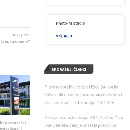
Photo-M Studio
next post
VIŠE INFO
 čitam, razumem”
SKORAŠNJI ČLANCI
Planirani prekid vode u Užicu 24. aprila:
Spisak ulica, radovi na novom cevovodu i
pozicioniranje cisterne
Apr 24, 2026
Kako je ekološka akcija KJP „Zlatibor“: za
 kao strateški
Dan planete Zemlje postala praktična
evitalizaciji