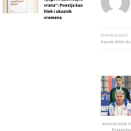
vrana“: Poezija kao
hleb i ukaznik
vremena
previous post
Pesnik drhti do
Atletski klub U
Prvenstvu 