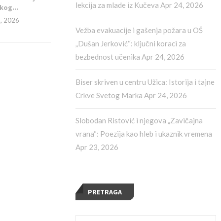
lekcija za mlade iz Kučeva
Apr 24, 2026
kog...
8, 2026
Vežba evakuacije i gašenja požara u OŠ
„Dušan Jerković“: ključni koraci za
bezbednost učenika
Apr 24, 2026
Biser skriven u centru Užica: Istorija i tajne
Crkve Svetog Marka
Apr 24, 2026
Slobodan Ristović i njegova „Zavičajna
vrana“: Poezija kao hleb i ukaznik vremena
Apr 23, 2026
PRETRAGA