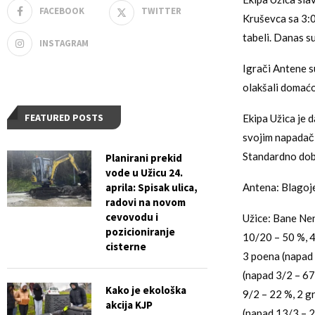
FACEBOOK
TWITTER
Kruševca sa 3:0
tabeli. Danas s
INSTAGRAM
Igrači Antene su
olakšali domaćo
FEATURED POSTS
Ekipa Užica je 
svojim napadači
Standardno doba
Planirani prekid
vode u Užicu 24.
aprila: Spisak ulica,
Antena: Blagojev
radovi na novom
cevovodu i
Užice: Bane Nen
pozicioniranje
10/20 – 50 %, 4
cisterne
3 poena (napad 
(napad 3/2 – 67
Kako je ekološka
9/2 – 22 %, 2 g
akcija KJP
(napad 13/3 – 2