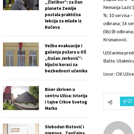
„Zlatibor“: za Dan
Nemanja Lazić (
planete Zemlje
postala praktična
%; 10 servisa –
lekcija za mlade iz
odbrana; 16 ser
Kučeva
(lib) (8 odbrana
Krsmanović.
Vežba evakuacije i
gašenja požara u OŠ
Užičanima preds
„Dušan Jerković“:
Bašte. Utakmica
ključni koraci za
bezbednost učenika
Izvor: OK Užice
Biser skriven u
centru Užica: Istorija
i tajne Crkve Svetog
0
Marka
Slobodan Ristović i
njegova „Zavičajna