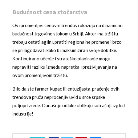
Budućnost cena stočarstva
Ovi promenljivi cenovni trendovi ukazuju na dinamičnu
budućnost trgovine stokom u Srbiji. Akteri na tržištu
trebaju ostati agilni, pratiti regionalne promene i brzo
se prilagođavati kako bi maksimizirali svoje dobitke.
Kontinuirano učenje i strateško planiranje mogu
napraviti razliku između napretka i preživljavanja na
ovom promenljivom tržištu.
Bilo da ste farmer, kupac ili entuzijasta, praćenje ovih
trendova pruža neprocenjiv uvid u srce srpske
poljoprivrede. Današnje odluke oblikuju sutrašnji izgled
industrije!