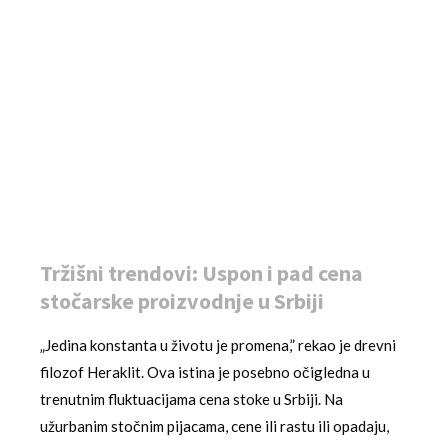
Tržišni trendovi: Uspon i pad cena
stočarske proizvodnje u Srbiji
„Jedina konstanta u životu je promena,” rekao je drevni
filozof Heraklit. Ova istina je posebno očigledna u
trenutnim fluktuacijama cena stoke u Srbiji. Na
užurbanim stočnim pijacama, cene ili rastu ili opadaju,