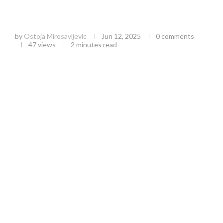
Tržišni trendovi: Uspon i pad cena stočarske
proizvodnje u Srbiji
by
Ostoja Mirosavljevic
Jun 12, 2025
0 comments
47
views
2 minutes read