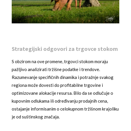
Strategijski odgovori za trgovce stokom
S obzirom na ove promene, trgovci stokom moraju
pažljivo analizirati tržišne podatke i trendove.
Razumevanje specifičnih dinamika i potražnje svakog
regiona može dovesti do profitabilne trgovine i
optimizovane alokacije resursa. Bilo da se odlučuje o
kupovnim odlukama ili određivanju prodajnih cena,
ostajanje informisanim o celokupnom tržišnom krajoliku
je od suštinskog značaja.