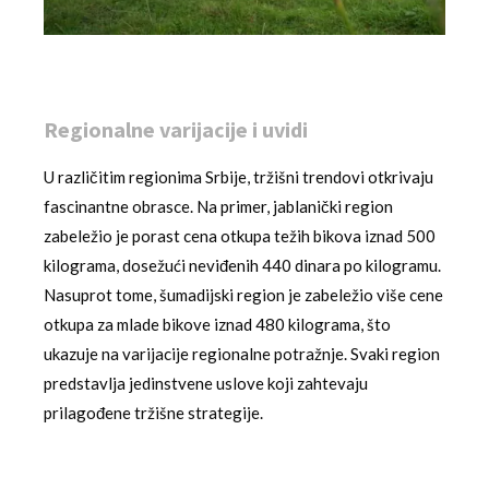
Regionalne varijacije i uvidi
U različitim regionima Srbije, tržišni trendovi otkrivaju
fascinantne obrasce. Na primer, jablanički region
zabeležio je porast cena otkupa težih bikova iznad 500
kilograma, dosežući neviđenih 440 dinara po kilogramu.
Nasuprot tome, šumadijski region je zabeležio više cene
otkupa za mlade bikove iznad 480 kilograma, što
ukazuje na varijacije regionalne potražnje. Svaki region
predstavlja jedinstvene uslove koji zahtevaju
prilagođene tržišne strategije.