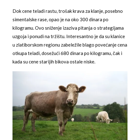
Dok cene teladi rastu, trošak krava za klanje, posebno
simentalske rase, opao je na oko 300 dinara po
kilogramu. Ovo sniženje izaziva pitanja o strategijama
uzgoja i ponudi na tržištu. Interesantno je da su klanice
u zlatiborskom regionu zabeležile blago povećanje cena
otkupa teladi, dosežući 680 dinara po kilogramu, čak i
kada su cene starijih bikova ostale niske.