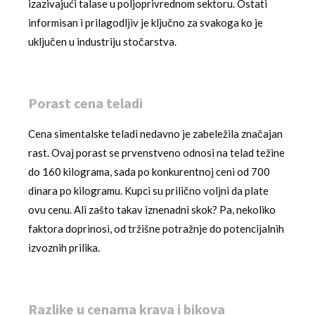
izazivajući talase u poljoprivrednom sektoru. Ostati
informisan i prilagodljiv je ključno za svakoga ko je
uključen u industriju stočarstva.
Porast cena teladi
Cena simentalske teladi nedavno je zabeležila značajan
rast. Ovaj porast se prvenstveno odnosi na telad težine
do 160 kilograma, sada po konkurentnoj ceni od 700
dinara po kilogramu. Kupci su prilično voljni da plate
ovu cenu. Ali zašto takav iznenadni skok? Pa, nekoliko
faktora doprinosi, od tržišne potražnje do potencijalnih
izvoznih prilika.
Razlike u cenama krava i bikova