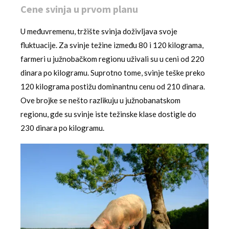
Cene svinja u prvom planu
U međuvremenu, tržište svinja doživljava svoje
fluktuacije. Za svinje težine između 80 i 120 kilograma,
farmeri u južnobačkom regionu uživali su u ceni od 220
dinara po kilogramu. Suprotno tome, svinje teške preko
120 kilograma postižu dominantnu cenu od 210 dinara.
Ove brojke se nešto razlikuju u južnobanatskom
regionu, gde su svinje iste težinske klase dostigle do
230 dinara po kilogramu.