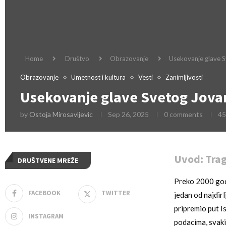
Home
Društvo
Obrazovanje
Usekovanje glave Sv
Obrazovanje
Umetnost i kultura
Vesti
Zanimljivosti
Usekovanje glave Svetog Jovana
by
Ostoja Mirosavljevic
Sep 26, 2025
0 comments
45
Uvod: Tragi
DRUŠTVENE MREŽE
Preko 2000 god
FACEBOOK
TWITTER
jedan od najdirl
pripremio put Is
INSTAGRAM
podacima, svaki