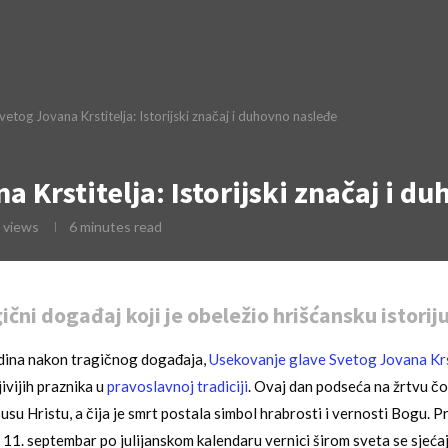
etog Jovana Krstitelja: Istorijski značaj i duhovno nasleđe
 Krstitelja: Istorijski značaj i d
views
6 minutes read
čni događaj koji je obeležio hrišćansku istorij
ina nakon tragičnog događaja,
Usekovanje glave Svetog Jovana Krs
jivijih praznika u
pravoslavnoj tradiciji
. Ovaj dan podseća na žrtvu čo
usu Hristu, a čija je smrt postala simbol hrabrosti i vernosti Bogu. P
 11. septembar po julijanskom kalendaru vernici širom sveta se sjeć