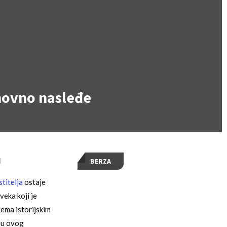
uhovno nasleđe
u
BERZA
titelja
ostaje
veka koji je
rema istorijskim
aju ovog