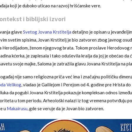
aja koji je duboko uticao na razvoj hrišćanske vere.
ontekst i biblijski izvori
vanja glave
Svetog Jovana Krstitelja
detaljno je opisan u jevanđelji
im svetim spisima, Jovan Krstitelj je bio zatvoren zbog javnog osuđ
a Herodijadom, ženom njegovog brata. Tokom proslave Herodovog 
jadina kćerka, je zaplesala i tako oduševila kralja da joj je obećao da ć
savetu svoje majke, Saloma je zatražila glavu Jovana Krstitelja na pla
događaj nije samo religiozna priča već ima i značajnu političku dimenz
da Velikog
, vladao je Galilejom i Perejom od 4. godine pre Hrista do
luka da pogubi Jovana Krstitelja pokazuje kompleksan odnos između 
oriteta u tom periodu. Arheološki nalazi iz tog vremena potvrđuju p
te u
Makairusu
, gde se veruje da je Jovan bio zatvoren.