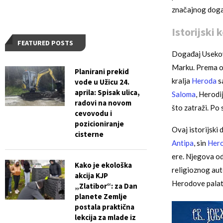
značajnog događ
Istorijski k
FEATURED POSTS
Događaj Useko
Marku. Prema ov
Planirani prekid
kralja
Heroda
s
vode u Užicu 24.
aprila: Spisak ulica,
Saloma
, Herodi
radovi na novom
što zatraži. Po 
cevovodu i
pozicioniranje
Ovaj istorijski 
cisterne
Antipa
, sin
Hero
ere. Njegova od
Kako je ekološka
religioznog aut
akcija KJP
Herodove pala
„Zlatibor“: za Dan
planete Zemlje
postala praktična
lekcija za mlade iz