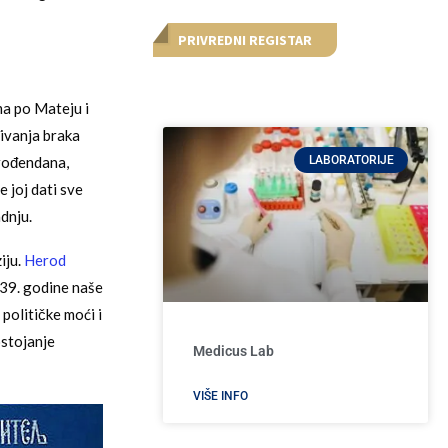
PRIVREDNI REGISTAR
ma po Mateju i
ivanja braka
rođendana,
LABORATORIJE
e joj dati sve
dnju.
iju.
Herod
 39. godine naše
političke moći i
ostojanje
Medicus Lab
VIŠE INFO