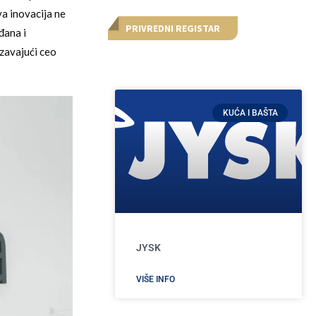
a inovacija ne
PRIVREDNI REGISTAR
đana i
zavajući ceo
KUĆA I BAŠTA
JYSK
VIŠE INFO