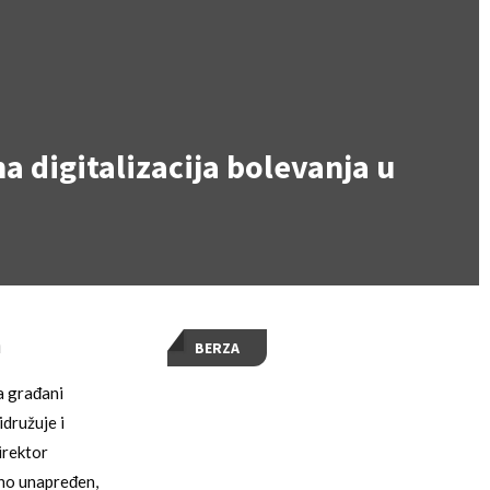
 digitalizacija bolevanja u
a
BERZA
a građani
družuje i
irektor
jno unapređen,