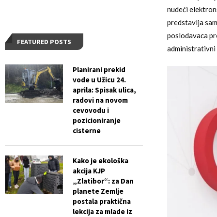
nudeći elektron
predstavlja sam
poslodavaca pre
FEATURED POSTS
administrativni 
Planirani prekid
vode u Užicu 24.
aprila: Spisak ulica,
radovi na novom
cevovodu i
pozicioniranje
cisterne
Kako je ekološka
akcija KJP
„Zlatibor“: za Dan
planete Zemlje
postala praktična
lekcija za mlade iz