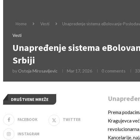
Home
Vesti
Unapređenje sistema eBolovanje-Poslodavac 
Vesti
Unapređenje sistema eBolovanje
Srbiji
by
Ostoja Mirosavljevic
Mar 17, 2026
0 comments
33
Unapređenj
DRUŠTVENE MREŽE
Prema podacima 
FACEBOOK
TWITTER
Kragujevca već 
revolucionarna
INSTAGRAM
Kancelarije, na