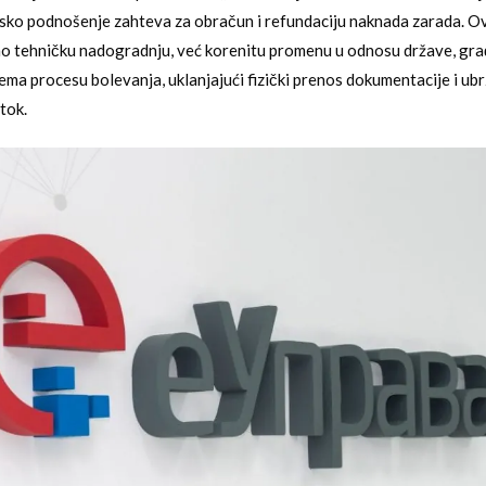
sko podnošenje zahteva za obračun i refundaciju naknada zarada. Ov
o tehničku nadogradnju, već korenitu promenu u odnosu države, gra
ma procesu bolevanja, uklanjajući fizički prenos dokumentacije i ubr
tok.