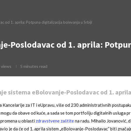
od 1. aprila: Potpuna digitalizacija bolevanja u Srbiji
-Poslodavac od 1. aprila: Potpuna
views
5 minutes read
e sistema eBolovanje-Poslodavac od 1. april
Kancelarije za IT i eUpravu, više od 230 administrativnih postupak
mogu da obave od kuće, a sada se tom portfoliju digitalnih usluga pri
 promena u oblasti
zdravstvene zaštite
na radu. Mihailo Jovanović, d
javio je da će od 1. aprila sistem „eBolovanje-Poslodavac” biti znača