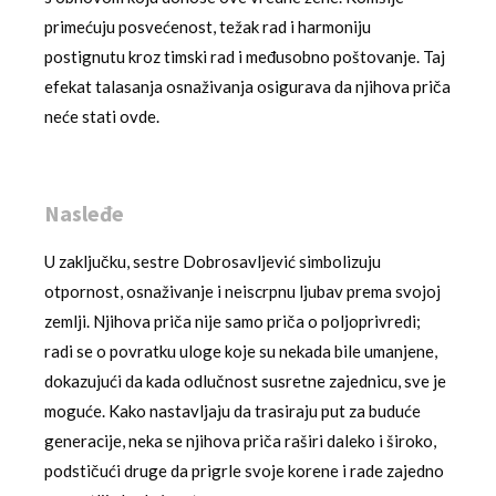
primećuju posvećenost, težak rad i harmoniju
postignutu kroz timski rad i međusobno poštovanje. Taj
efekat talasanja osnaživanja osigurava da njihova priča
neće stati ovde.
Nasleđe
U zaključku, sestre Dobrosavljević simbolizuju
otpornost, osnaživanje i neiscrpnu ljubav prema svojoj
zemlji. Njihova priča nije samo priča o poljoprivredi;
radi se o povratku uloge koje su nekada bile umanjene,
dokazujući da kada odlučnost susretne zajednicu, sve je
moguće. Kako nastavljaju da trasiraju put za buduće
generacije, neka se njihova priča raširi daleko i široko,
podstičući druge da prigrle svoje korene i rade zajedno