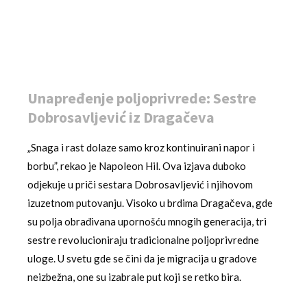
Unapređenje poljoprivrede: Sestre
Dobrosavljević iz Dragačeva
„Snaga i rast dolaze samo kroz kontinuirani napor i
borbu”, rekao je Napoleon Hil. Ova izjava duboko
odjekuje u priči sestara Dobrosavljević i njihovom
izuzetnom putovanju. Visoko u brdima Dragačeva, gde
su polja obrađivana upornošću mnogih generacija, tri
sestre revolucioniraju tradicionalne poljoprivredne
uloge. U svetu gde se čini da je migracija u gradove
neizbežna, one su izabrale put koji se retko bira.