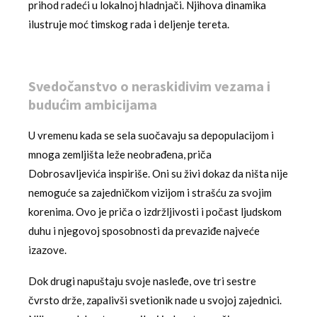
prihod radeći u lokalnoj hladnjači. Njihova dinamika
ilustruje moć timskog rada i deljenje tereta.
Svedočanstvo o neraskidivim vezama i
budućim ambicijama
U vremenu kada se sela suočavaju sa depopulacijom i
mnoga zemljišta leže neobrađena, priča
Dobrosavljevića inspiriše. Oni su živi dokaz da ništa nije
nemoguće sa zajedničkom vizijom i strašću za svojim
korenima. Ovo je priča o izdržljivosti i počast ljudskom
duhu i njegovoj sposobnosti da prevaziđe najveće
izazove.
Dok drugi napuštaju svoje nasleđe, ove tri sestre
čvrsto drže, zapalivši svetionik nade u svojoj zajednici.