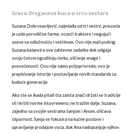
Sreca Dragaceva kuca u srcu sestara
Suzana Dobrosavljević, najmlađa od tri sestre, preuzela
je uzde porodične farme, vozeći traktore i negujući
useve sa odlučnošću i veštinom. Ovo nije mali podvig.
Suzana balansira ove zahtevne zadatke dok odgaja
svoju četvorogodišnju ćerku, oličenje snage i
posvećenosti. Ovo nije samo poljoprivreda; ovo je
prepisivanje istorije i postavljanje novih standarda za
buduće generacije.
Ako ste se ikada pitali šta zaista znači držati se tradicije
sli i kršiti norme istovremeno, ne tražite dalje. Suzana,
zajedno sa svojim sestrama Sanjom i Anom, oličava
otpornost. Sanja se fokusira na kućne poslove i
upravljanje prodajom voća, dok Ana nadopunjuje njihov