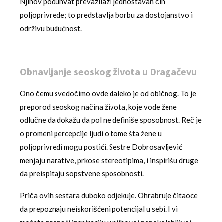
Njihov poduhvat prevazilazi jednostavan čin
poljoprivrede; to predstavlja borbu za dostojanstvo i
održivu budućnost.
Obnavljanje seoskog života u Dragačevu
Ono čemu svedočimo ovde daleko je od običnog. To je
preporod seoskog načina života, koje vode žene
odlučne da dokažu da pol ne definiše sposobnost. Reč je
o promeni percepcije ljudi o tome šta žene u
poljoprivredi mogu postići. Sestre Dobrosavljević
menjaju narative, prkose stereotipima, i inspirišu druge
da preispitaju sopstvene sposobnosti.
Priča ovih sestara duboko odjekuje. Ohrabruje čitaoce
da prepoznaju neiskorišćeni potencijal u sebi. I vi