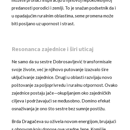
možete pronaći inspiraciju u njihovoj nepokolebljivoj
predanosti porodici i zemlji. To je snažan podsetnik da i
u opadajućim ruralnim oblastima, seme promena može
biti posijano uz upornost i strast.
Resonanca zajednice i širi uticaj
Ne samo da su sestre Dobrosavljević transformisale
svoje živote, već je njihovo putovanje izazvalo šire
uključivanje zajednice. Drugi u oblasti razvijaju novo
poštovanje za poljoprivredu i ruralnu otpornost. Ovako
zajednice postaju jače—okupljanjem oko zajedničkih
ciljeva i podržavajući se međusobno. Domino efekat
osnaživanja je ono što sestre bez sumnje postižu.
Brda Dragačeva su oživela novom energijom, brujajući
s obnovom koju donose ove vredne žene. Komšije