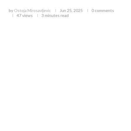
Dobrosavljević iz Dragačeva
by
Ostoja Mirosavljevic
Jun 25, 2025
0 comments
47
views
3 minutes read