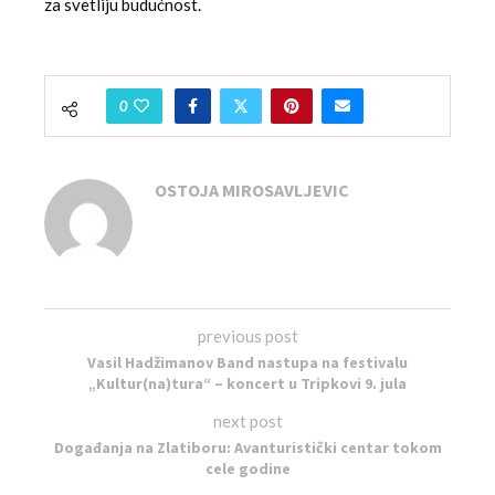
za svetliju budućnost.
0
OSTOJA MIROSAVLJEVIC
previous post
Vasil Hadžimanov Band nastupa na festivalu
„Kultur(na)tura“ – koncert u Tripkovi 9. jula
next post
Događanja na Zlatiboru: Avanturistički centar tokom
cele godine