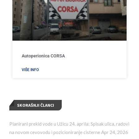
Autoperionica CORSA
VIŠE INFO
SKORAŠNJI ČLANCI
Planirani prekid vode u Užicu 24. aprila: Spisak ulica, radovi
na novom cevovodu i pozicioniranje cisterne
Apr 24, 2026