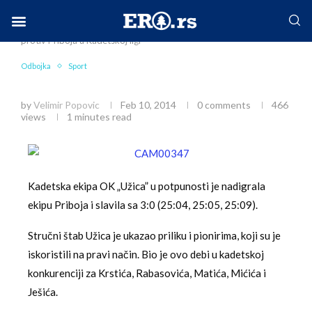
Home
Sport
Odbojka
Ubedljiva pobeda
protiv Priboja u Kadetskoj ligi
Facebook-f
Instagram
Twitter
Linkedin
Envelope
Odbojka
Sport
Ubedljiva pobeda protiv Priboja u Kadetskoj ligi
by
Velimir Popovic
Feb 10, 2014
0 comments
466
views
1 minutes read
Kadetska ekipa OK „Užica” u potpunosti je nadigrala
ekipu Priboja i slavila sa 3:0 (25:04, 25:05, 25:09).
Stručni štab Užica je ukazao priliku i pionirima, koji su je
iskoristili na pravi način. Bio je ovo debi u kadetskoj
konkurenciji za Krstića, Rabasovića, Matića, Mićića i
Ješića.