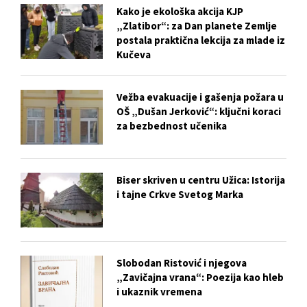
Kako je ekološka akcija KJP
„Zlatibor“: za Dan planete Zemlje
postala praktična lekcija za mlade iz
Kučeva
Vežba evakuacije i gašenja požara u
OŠ „Dušan Jerković“: ključni koraci
za bezbednost učenika
Biser skriven u centru Užica: Istorija
i tajne Crkve Svetog Marka
Slobodan Ristović i njegova
„Zavičajna vrana“: Poezija kao hleb
i ukaznik vremena