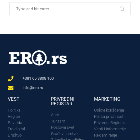
+381 65 3808 100
info@ero.rs
VESTI
PRIVREDNI
MARKETING
REGISTAR
Politika
Uslovi korišćenja
Auto
Region
Polisa privatnosti
Turizam
Privreda
Privredni Registar
Poslovni svet
Ero digital
Vesti i informacije
Građevinarstvo
Društvo
Reklamiranje
Zdravlje i medicina