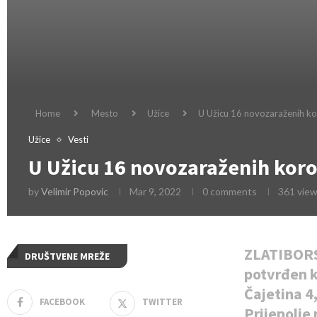
Home
Mesto
Užice
U Užicu 16 novozaraženih k
Užice
Vesti
U Užicu 16 novozaraženih kor
by
Velimir Popovic
Mar 9, 2022
0 comments
361
vie
ZLATIBORS
DRUŠTVENE MREŽE
potvrđen k
Čajetina 4,
FACEBOOK
TWITTER
Prijepolje