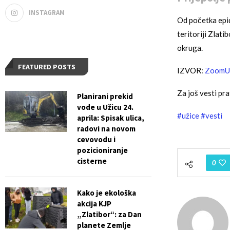
INSTAGRAM
Od početka epi
teritoriji Zlati
okruga.
FEATURED POSTS
IZVOR:
ZoomU
Za još vesti pra
Planirani prekid
vode u Užicu 24.
#užice
#vesti
aprila: Spisak ulica,
radovi na novom
cevovodu i
pozicioniranje
cisterne
0
Kako je ekološka
akcija KJP
„Zlatibor“: za Dan
planete Zemlje