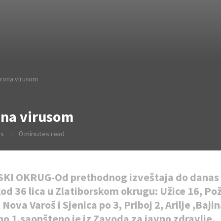
orona virusom
ona virusom
ws
0 minutes read
KI OKRUG-Od prethodnog izveštaja do danas 
od 36 lica u Zlatiborskom okrugu: Užice 16, Po
 Nova Varoš i Sjenica po 3, Priboj 2, Arilje ,Baji
 po 1,saopšteno je iz Zavoda za javno zdravlje.