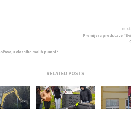
next
Premijera predstave “Svi
ožavaju vlasnike malih pumpi?
RELATED POSTS