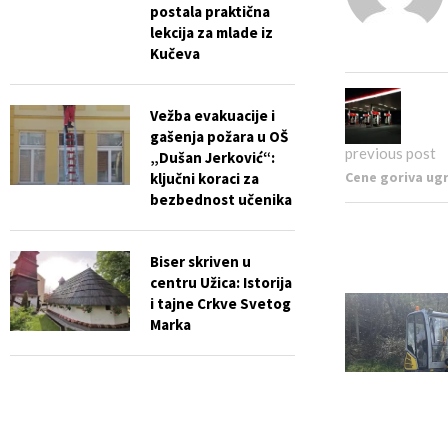
postala praktična
lekcija za mlade iz
Kučeva
Vežba evakuacije i
gašenja požara u OŠ
previous post
„Dušan Jerković“:
Cene goriva ugr
ključni koraci za
bezbednost učenika
Biser skriven u
centru Užica: Istorija
i tajne Crkve Svetog
Marka
Slobodan Ristović i
njegova „Zavičajna
vrana“: Poezija kao