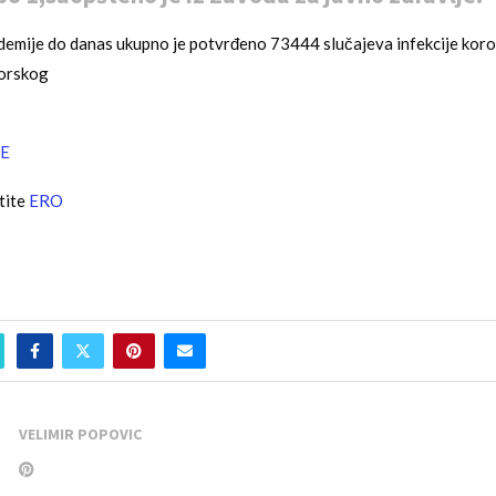
demije do danas ukupno je potvrđeno 73444 slučajeva infekcije kor
borskog
E
tite
ERO
VELIMIR POPOVIC