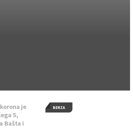
korona je
BERZA
žega 5,
na Bašta i