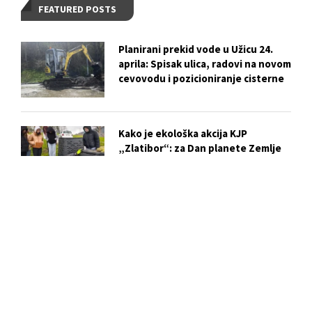
FEATURED POSTS
Planirani prekid vode u Užicu 24.
aprila: Spisak ulica, radovi na novom
cevovodu i pozicioniranje cisterne
Kako je ekološka akcija KJP
„Zlatibor“: za Dan planete Zemlje
postala praktična lekcija za mlade iz
Kučeva
Vežba evakuacije i gašenja požara u
OŠ „Dušan Jerković“: ključni koraci
za bezbednost učenika
Biser skriven u centru Užica: Istorija