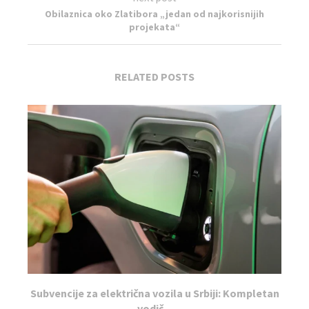
Obilaznica oko Zlatibora „jedan od najkorisnijih
projekata“
RELATED POSTS
Subvencije za električna vozila u Srbiji: Kompletan
vodič...