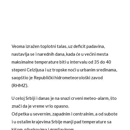
Veoma izražen toplotni talas, uz deficit padavina,
nastavlja se i narednih dana, kada će u većini mesta
maksimalne temperature biti u intervalu od 35 do 40
stepeni Celzijusa i uz tropske noći u urbanim sredinama,
saopštio je Republički hidrometeorološki zavod
(RHMZ).
U celoj Srbiji i danas je na snazi crveni meteo-alarm, što
znači da je vreme vrlo opasno.
Od petka u severnim, zapadnim i centralnim, a od subote
i u ostalim krajevima Srbije manji pad temperature sa
kišom, pljuskovima i grmljavinom.