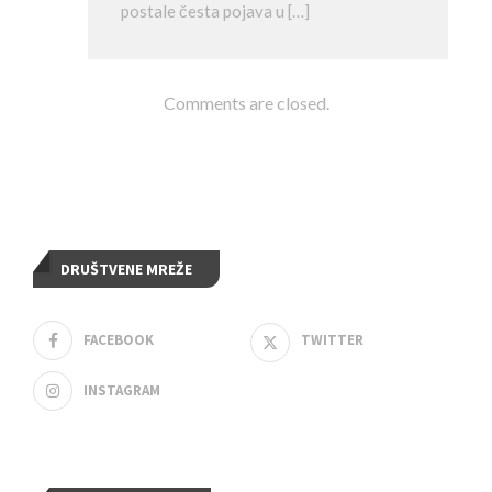
postale česta pojava u […]
Comments are closed.
DRUŠTVENE MREŽE
FACEBOOK
TWITTER
INSTAGRAM