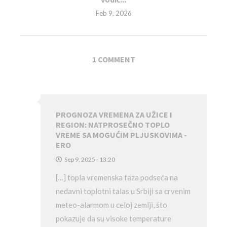
Feb 9, 2026
1 COMMENT
PROGNOZA VREMENA ZA UŽICE I
REGION: NATPROSEČNO TOPLO
VREME SA MOGUĆIM PLJUSKOVIMA -
ERO
Sep 9, 2025 - 13:20
[…] topla vremenska faza podseća na
nedavni toplotni talas u Srbiji sa crvenim
meteo-alarmom u celoj zemlji, što
pokazuje da su visoke temperature