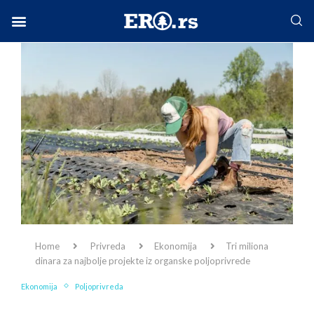
Facebook-f
Instagram
Twitter
Linkedin
Envelope
Home
Privreda
Ekonomija
Tri miliona
dinara za najbolje projekte iz organske poljoprivrede
Ekonomija
Poljoprivreda
Tri miliona dinara za najbolje projekte iz