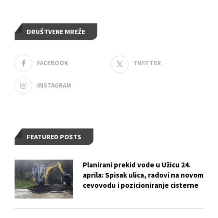
DRUŠTVENE MREŽE
FACEBOOK
TWITTER
INSTAGRAM
FEATURED POSTS
Planirani prekid vode u Užicu 24.
aprila: Spisak ulica, radovi na novom
cevovodu i pozicioniranje cisterne