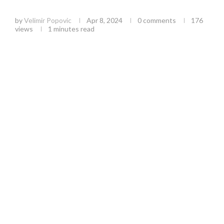
organske poljoprivrede
by
Velimir Popovic
Apr 8, 2024
0 comments
176
views
1 minutes read