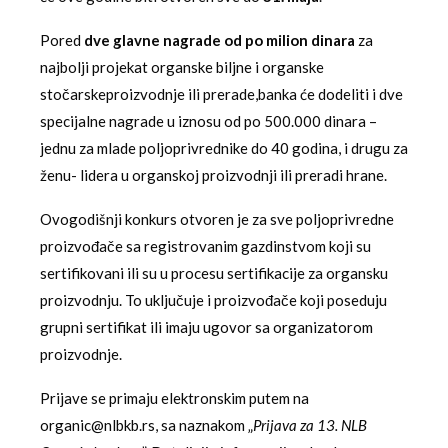
Pored
dve glavne nagrade od po milion dinara
za
najbolji projekat organske biljne i organske
stočarskeproizvodnje ili prerade,banka će dodeliti i dve
specijalne nagrade u iznosu od po 500.000 dinara –
jednu za mlade poljoprivrednike do 40 godina, i drugu za
ženu- lidera u organskoj proizvodnji ili preradi hrane.
Ovogodišnji konkurs otvoren je za sve poljoprivredne
proizvođače sa registrovanim gazdinstvom koji su
sertifikovani ili su u procesu sertifikacije za organsku
proizvodnju. To uključuje i proizvođače koji poseduju
grupni sertifikat ili imaju ugovor sa organizatorom
proizvodnje.
Prijave se primaju elektronskim putem na
organic@nlbkb.rs, sa naznakom „
Prijava za 13. NLB