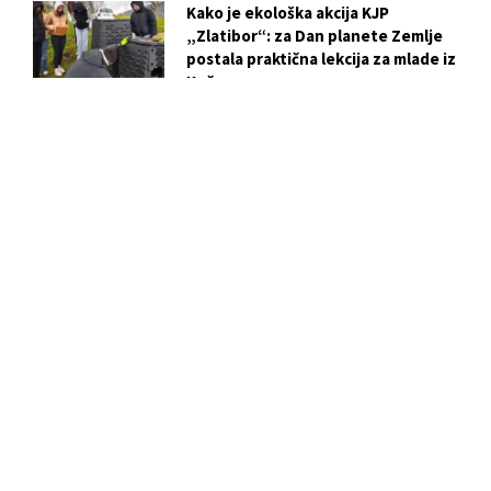
Kako je ekološka akcija KJP
„Zlatibor“: za Dan planete Zemlje
postala praktična lekcija za mlade iz
Kučeva
Vežba evakuacije i gašenja požara u
OŠ „Dušan Jerković“: ključni koraci
za bezbednost učenika
Biser skriven u centru Užica: Istorija
i tajne Crkve Svetog Marka
Slobodan Ristović i njegova
„Zavičajna vrana“: Poezija kao hleb
i ukaznik vremena