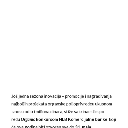
Još jedna sezona inovacija – promocije i nagrađivanja
najboljih projekata organske poljoprivredeu ukupnom
iznosu od tri miliona dinara, stiže sa trinaestim po
redu
Organic
konkursom NLB Komercijalne banke
, koji
će ove godine biti otvoren sve do
31. maja
.