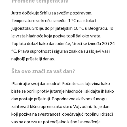
Promene temperatura
Jutro dočekuje Srbiju sa svežim pozdravom.
Temperature se kreću između -1 °C na istoku i
jugoistoku Srbije, do prijateljskih 10 °C u Beogradu. To
je vrsta hladnoće koja poziva topli šal oko vrata.
Toplota dolazi kako dan odmiče, šireći se između 20 i 24
°C. Prava suprotnost i siguran znak da su slojevi vaši
najbolji prijatelji danas.
Šta ovo znači za vaš dan?
Planirajte svoj dan mudro! Počnite sa slojevima kako
biste se borili protiv jutarnje hladnoće i skidajte ih kako
dan postaje prijatniji. Popodnevne aktivnosti mogu
zahtevati kišnu opremu ako ste u Vojvodini. To je dan
koji poziva na svestranost, obećavajući toplinu i držeći
vas na oprezu uz potencijalno kišno iznenađenje.