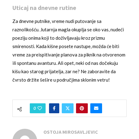
Uticaj na dnevne rutine
Za dnevne putnike, vreme nudi putovanje sa
raznolikošću. Jutarnja magla okuplja se oko vas, nudeći
poeziju onima koji to doživljavaju kroz prizmu
smirenosti. Kada kišne posete nastupe, možda će biti
vreme za preispitivanje planova za piknik na otvorenom
ili spontanu avanturu. Ali opet, neki od nas dočekuju
kišu kao starog prijatelja, zar ne? Ne zaboravite da
čvrsto držite šešire u područjima sklonim vetru!
0
OSTOJA MIROSAVLJEVIC