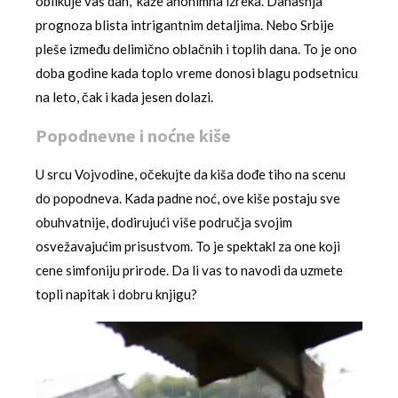
oblikuje vaš dan,” kaže anonimna izreka. Današnja
prognoza blista intrigantnim detaljima. Nebo Srbije
pleše između delimično oblačnih i toplih dana. To je ono
doba godine kada toplo vreme donosi blagu podsetnicu
na leto, čak i kada jesen dolazi.
Popodnevne i noćne kiše
U srcu Vojvodine, očekujte da kiša dođe tiho na scenu
do popodneva. Kada padne noć, ove kiše postaju sve
obuhvatnije, dodirujući više područja svojim
osvežavajućim prisustvom. To je spektakl za one koji
cene simfoniju prirode. Da li vas to navodi da uzmete
topli napitak i dobru knjigu?