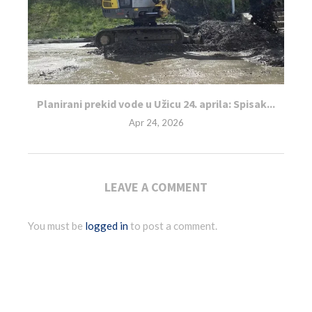
Planirani prekid vode u Užicu 24. aprila: Spisak...
Apr 24, 2026
LEAVE A COMMENT
You must be
logged in
to post a comment.