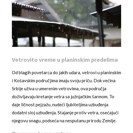
Vetrovito vreme u planinskim predelima
Od blagih povetarca do jakih udara, vetrovi u planinskim
i Košavskim područjima imaju svoju priču. Dok većina
Srbije uživa u umerenim vetrovima, ova područja
doživljavaju kretanje vetra sa južnjačkim šarmom. To
daje ličnost pejzažu, nudeći ljubiteljima uzbuđenja
dodatni sloj uzbuđenja. Stajanje protiv vetra, osećajući
njegovu snagu, podseća na nesputanu prirodu Zemlje.