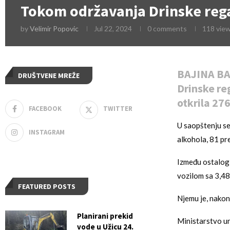
Tokom održavanja Drinske rega
by
Velimir Popovic
Jul 22, 2024
0 comments
118
vie
BAJINA BAŠ
DRUŠTVENE MREŽE
Drinske reg
otkrila 276
FACEBOOK
TWITTER
U saopštenju se
INSTAGRAM
alkohola, 81 pr
Između ostalog, 
vozilom sa 3,48
FEATURED POSTS
Njemu je, nakon
Planirani prekid
Ministarstvo un
vode u Užicu 24.