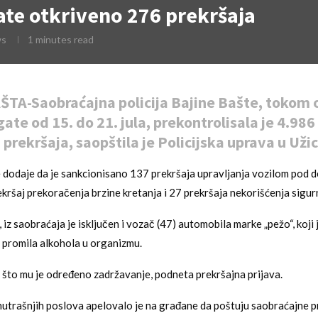
te otkriveno 276 prekršaja
ws
1 minutes read
TA-Saobraćajna policija Bajine Bašte, tokom 
ate od 15. do 21. jula, prekontrolisala je 4.986
 prekršaja, saopštila je Policijska uprava u Užic
 dodaje da je sankcionisano 137 prekršaja upravljanja vozilom pod 
ekršaj prekoračenja brzine kretanja i 27 prekršaja nekorišćenja sigu
iz saobraćaja je isključen i vozač (47) automobila marke „pežo“, koji 
 promila alkohola u organizmu.
 što mu je određeno zadržavanje, podneta prekršajna prijava.
utrašnjih poslova apelovalo je na građane da poštuju saobraćajne pr