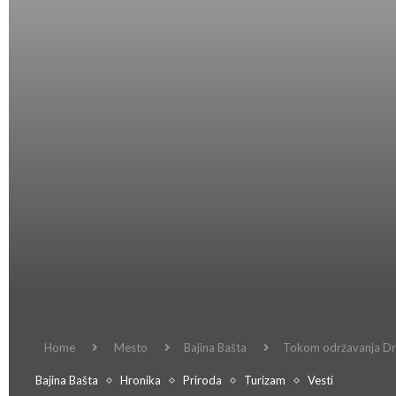
Home
Mesto
Bajina Bašta
Tokom održavanja Dri
Bajina Bašta
Hronika
Priroda
Turizam
Vesti