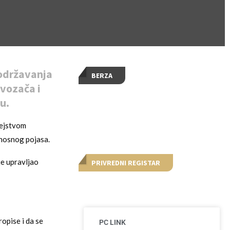
održavanja
BERZA
 vozača i
u.
dejstvom
rnosnog pojasa.
je upravljao
PRIVREDNI REGISTAR
opise i da se
PC LINK