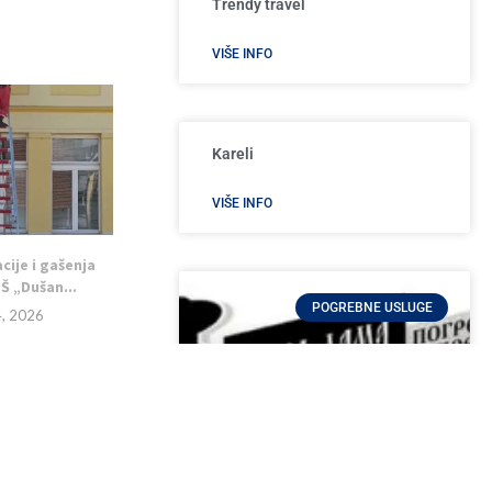
Trendy travel
VIŠE INFO
Kareli
VIŠE INFO
cije i gašenja
Š „Dušan...
POGREBNE USLUGE
4, 2026