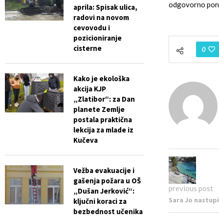
odgovorno pona
aprila: Spisak ulica,
radovi na novom
cevovodu i
pozicioniranje
cisterne
0
Kako je ekološka
akcija KJP
„Zlatibor“: za Dan
planete Zemlje
postala praktična
lekcija za mlade iz
Kučeva
Vežba evakuacije i
gašenja požara u OŠ
previous post
„Dušan Jerković“:
Sara Jo nastupi
ključni koraci za
bezbednost učenika