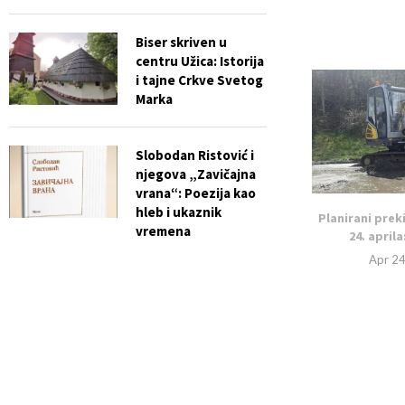
Biser skriven u
centru Užica: Istorija
i tajne Crkve Svetog
Marka
Slobodan Ristović i
njegova „Zavičajna
vrana“: Poezija kao
hleb i ukaznik
Planirani prek
vremena
24. aprila
Apr 24