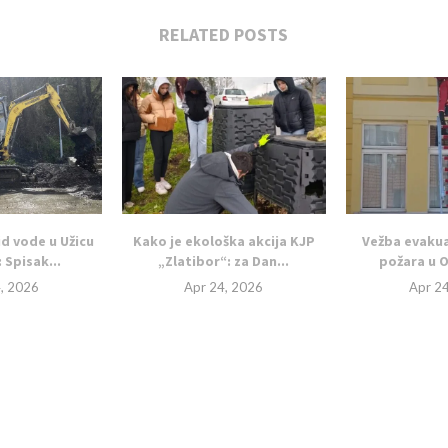
RELATED POSTS
id vode u Užicu
Kako je ekološka akcija KJP
Vežba evakua
: Spisak...
„Zlatibor“: za Dan...
požara u O
, 2026
Apr 24, 2026
Apr 2