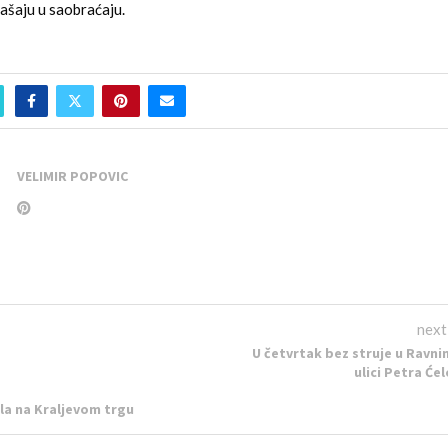
šaju u saobraćaju.
VELIMIR POPOVIC
next
U četvrtak bez struje u Ravnim
ulici Petra Će
la na Kraljevom trgu