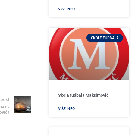
VIŠE INFO
ŠKOLE FUDBALA
Škola fudbala Maksimović
 post
a i u
VIŠE INFO
lovića