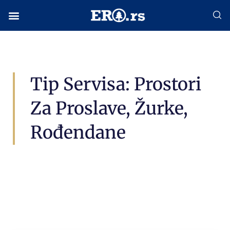
Facebook-f
Instagram
Twitter
Linkedin
Envelope
Tip Servisa: Prostori
Za Proslave, Žurke,
Rođendane