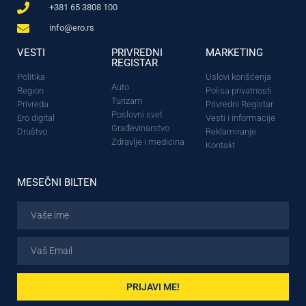
+381 65 3808 100
info@ero.rs
VESTI
PRIVREDNI
MARKETING
REGISTAR
Politika
Uslovi korišćenja
Auto
Region
Polisa privatnosti
Turizam
Privreda
Privredni Registar
Poslovni svet
Ero digital
Vesti i informacije
Građevinarstvo
Društvo
Reklamiranje
Zdravlje i medicina
Kontakt
MESEČNI BILTEN
PRIJAVI ME!