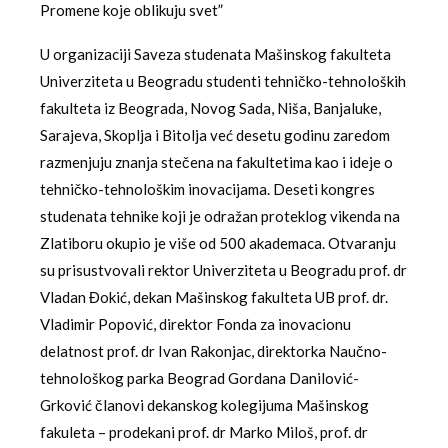
Promene koje oblikuju svet”
U organizaciji Saveza studenata Mašinskog fakulteta
Univerziteta u Beogradu studenti tehničko-tehnoloških
fakulteta iz Beograda, Novog Sada, Niša, Banjaluke,
Sarajeva, Skoplja i Bitolja već desetu godinu zaredom
razmenjuju znanja stečena na fakultetima kao i ideje o
tehničko-tehnološkim inovacijama. Deseti kongres
studenata tehnike koji je odražan proteklog vikenda na
Zlatiboru okupio je više od 500 akademaca. Otvaranju
su prisustvovali rektor Univerziteta u Beogradu prof. dr
Vladan Đokić, dekan Mašinskog fakulteta UB prof. dr.
Vladimir Popović, direktor Fonda za inovacionu
delatnost prof. dr Ivan Rakonjac, direktorka Naučno-
tehnološkog parka Beograd Gordana Danilović-
Grković članovi dekanskog kolegijuma Mašinskog
fakuleta – prodekani prof. dr Marko Miloš, prof. dr