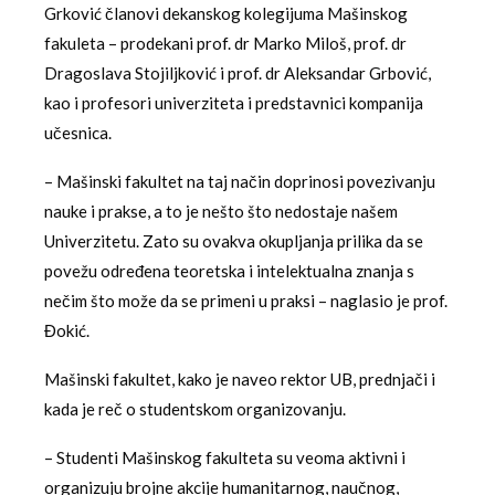
Grković članovi dekanskog kolegijuma Mašinskog
fakuleta – prodekani prof. dr Marko Miloš, prof. dr
Dragoslava Stojiljković i prof. dr Aleksandar Grbović,
kao i profesori univerziteta i predstavnici kompanija
učesnica.
– Mašinski fakultet na taj način doprinosi povezivanju
nauke i prakse, a to je nešto što nedostaje našem
Univerzitetu. Zato su ovakva okupljanja prilika da se
povežu određena teoretska i intelektualna znanja s
nečim što može da se primeni u praksi – naglasio je prof.
Đokić.
Mašinski fakultet, kako je naveo rektor UB, prednjači i
kada je reč o studentskom organizovanju.
– Studenti Mašinskog fakulteta su veoma aktivni i
organizuju brojne akcije humanitarnog, naučnog,