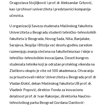
Dragoslava Stojiljković i prof. dr Aleksandar Grbović,
kao i profesori univerziteta i predstavnici kompanija
učesnica.
U organizaciji Saveza studenata Mašinskog fakulteta
Univerziteta u Beogradu studenti tehničko-tehnoloških
fakulteta iz Beograda, Novog Sada, Niša, Banjaluke,
Sarajeva, Skoplja i Bitolja već desetu godinu zaredom
razmenjuju znanja stečena na fakultetima kao i ideje o
tehničko-tehnološkim inovacijama. Deseti kongres
studenata tehnike koji je odražan proteklog vikenda na
Zlatiboru okupio je više od 500 akademaca. Otvaranju
su prisustvovali rektor Univerziteta u Beogradu prof. dr
Vladan Đokić, dekan Mašinskog fakulteta UB prof. dr.
Vladimir Popović, direktor Fonda za inovacionu
delatnost prof. dr Ivan Rakonjac, direktorka Naučno-
tehnološkog parka Beograd Gordana Danilović-