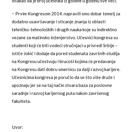
istakao da je broj učesnika iz godine u godinu sve veći.
− Prvim Kongresom 2014. napravili smo dobar temelj za
dodatno usavršavanje i sticanje znanja iz oblasti
tehničko-tehnoloških i drugih nauka koje su indirektno
vezane za mašinsko inženjerstvo. Učesnici kongresa su
studenti koji će biti vodeći stručnjaci u privredi Srbije –
ističe Jokić i dodaje da pored studenata završnih studija
na Kongresu učestvuju i brucoši kojima će predavanja
na Kongresu dati dobru smernicu za dalji razvoj karijere.
Učesnicima kongresa je poručio da se što više druže i
upoznaju jer se na taj način stvara baza za poslovne
saradnje i razvoj karijernog puta nakon završenog
fakulteta.
Izvor: