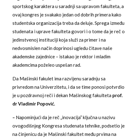
sportskog karaktera u saradnji sa upravom fakulteta, a
ovaj kongres je svakako jedan od dobrih primera kako
studentska organizacija treba da deluje. Sprega između
studenata i uprave fakulteta govori i o tome da je reč o
jedinstvenoj instituciji koja služi za primer i na
nedvosmislen način doprinosi ugledu čitave naše
akademske zajednice – istakao je rektor i mladim
akademcima poželeo uspešan rad.
Da Mašinski fakulet ima razvijenu saradnju sa
privredom na Univerzitetu, i da se time ponosi potvrdio
je u pozdravnoj reči i dekan Mašinskog fakulteta
prof.
dr Vladimir Popović.
–
Napominjući da je reč „inovacija” ključna u nazivu
ovogodišnjeg Kongresa studenata tehnike, podsetio je
na činjenicu da je Mašinski fakultet među prvima na