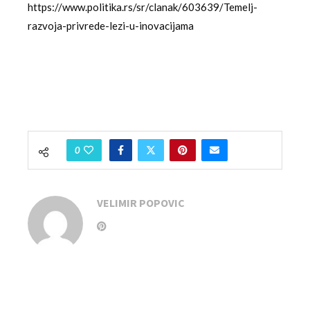
https://www.politika.rs/sr/clanak/603639/Temelj-
razvoja-privrede-lezi-u-inovacijama
0
VELIMIR POPOVIC
previous post