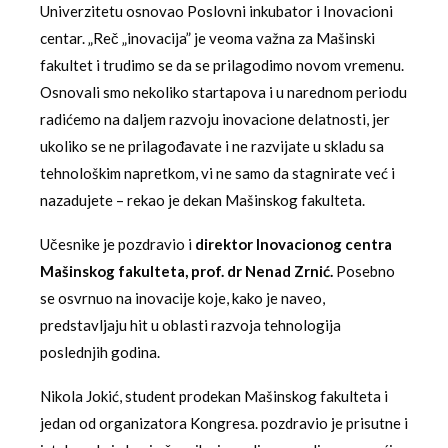
Univerzitetu osnovao Poslovni inkubator i Inovacioni
centar. „Reč „inovacija” je veoma važna za Mašinski
fakultet i trudimo se da se prilagodimo novom vremenu.
Osnovali smo nekoliko startapova i u narednom periodu
radićemo na daljem razvoju inovacione delatnosti, jer
ukoliko se ne prilagođavate i ne razvijate u skladu sa
tehnološkim napretkom, vi ne samo da stagnirate već i
nazadujete – rekao je dekan Mašinskog fakulteta.
Učesnike je pozdravio i
direktor Inovacionog centra
Mašinskog fakulteta, prof. dr Nenad Zrnić.
Posebno
se osvrnuo na inovacije koje, kako je naveo,
predstavljaju hit u oblasti razvoja tehnologija
poslednjih godina.
Nikola Jokić, student prodekan Mašinskog fakulteta i
jedan od organizatora Kongresa. pozdravio je prisutne i