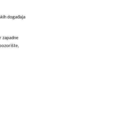
skih događaja
ar zapadne
pozorište,