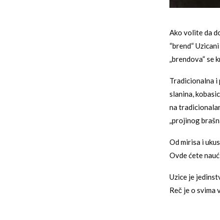
Ako volite da d
“brend“ Uzicani 
„brendova“ se kr
Tradicionalna i 
slanina, kobasica
na tradicionala
„projinog brašn
Od mirisa i uku
Ovde ćete naućit
Uzice je jedinst
Reč je o svima v