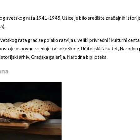
g svetskog rata 1941-1945, Užice je bilo središte značajnih istorij
a).
etskog rata grad se polako razvija u veliki privredni i kulturni cent
postoje osnovne, srednje i visoke škole, Učiteljski fakultet, Narodno 
storijski arhiv, Gradska galerija, Narodna biblioteka.
ana