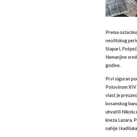
Prema ostacima m
neolitskog peri
Stapari, Potpeć
Nemanjine sredn
godine.
Prvi siguran po
Polovinom XIV v
vlast je preuzeo
bosanskog bana 
uhvatili Nikolu 
kneza Lazara. P
nahije i kadiluk