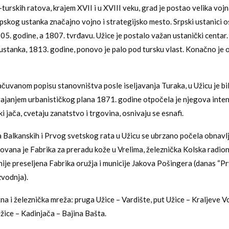
urskih ratova, krajem XVII i u XVIII veku, grad je postao velika vojn
skog ustanka značajno vojno i strategijsko mesto. Srpski ustanici os
05. godine, a 1807. tvrđavu. Užice je postalo važan ustanički centar
stanka, 1813. godine, ponovo je palo pod tursku vlast. Konačno je
uvanom popisu stanovništva posle iseljavanja Turaka, u Užicu je b
ajanjem urbanističkog plana 1871. godine otpočela je njegova inten
 jača, cvetaju zanatstvo i trgovina, osnivaju se esnafi.
 Balkanskih i Prvog svetskog rata u Užicu se ubrzano počela obnavlj
novana je Fabrika za preradu kože u Vrelima, železnička Kolska radion
nije preseljena Fabrika oružja i municije Jakova Pošingera (danas “Pr
vodnja).
tna i železnička mreža: pruga Užice – Vardište, put Užice – Kraljeve V
Užice – Kadinjača – Bajina Bašta.