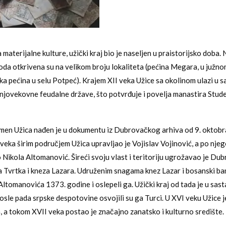
aterijalne kulture, užički kraj bio je naseljen u praistorijsko doba. 
oda otkrivena su na velikom broju lokaliteta (pećina Megara, u južno
ka pećina u selu Potpeć). Krajem XII veka Užice sa okolinom ulazi u s
jovekovne feudalne države, što potvrđuje i povelja manastira Stude
men Užica nađen je u dokumentu iz Dubrovačkog arhiva od 9. oktobr
eka širim područjem Užica upravljao je Vojislav Vojinović, a po njeg
 Nikola Altomanović. Šireći svoju vlast i teritoriju ugrožavao je Dub
Tvrtka i kneza Lazara. Udruženim snagama knez Lazar i bosanski ba
Altomanovića 1373. godine i oslepeli ga. Užički kraj od tada je u sas
osle pada srpske despotovine osvojili su ga Turci. U XVI veku Užice je
a, a tokom XVII veka postao je značajno zanatsko i kulturno središte.