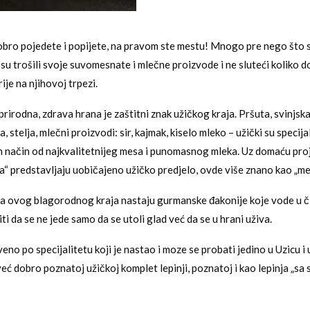
obro pojedete i popijete, na pravom ste mestu! Mnogo pre nego što su
su trošili svoje suvomesnate i mlečne proizvode i ne sluteći koliko d
ije na njihovoj trpezi.
prirodna, zdrava hrana je zaštitni znak užičkog kraja. Pršuta, svinjsk
, stelja, mlečni proizvodi: sir, kajmak, kiselo mleko – užički su specija
n način od najkvalitetnijeg mesa i punomasnog mleka. Uz domaću pro
a“ predstavljaju uobičajeno užičko predjelo, ovde više znano kao „me
sa ovog blagorodnog kraja nastaju gurmanske đakonije koje vode u č
i da se ne jede samo da se utoli glad već da se u hrani uživa.
veno po specijalitetu koji je nastao i moze se probati jedino u Uzicu i 
eć dobro poznatoj užičkoj komplet lepinji, poznatoj i kao lepinja „sa s