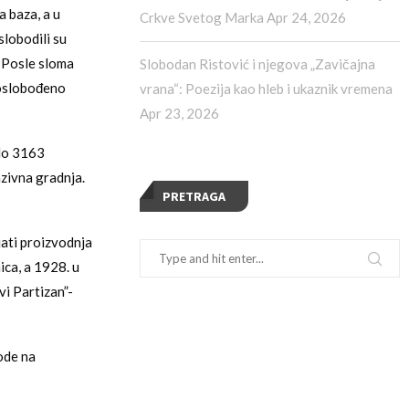
a baza, a u
Crkve Svetog Marka
Apr 24, 2026
lobodili su
. Posle sloma
Slobodan Ristović i njegova „Zavičajna
 oslobođeno
vrana“: Poezija kao hleb i ukaznik vremena
Apr 23, 2026
ilo 3163
zivna gradnja.
PRETRAGA
ati proizvodnja
ica, a 1928. u
vi Partizan”-
ode na