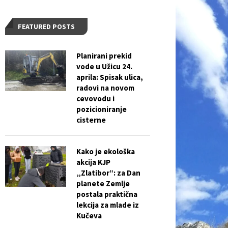
FEATURED POSTS
Planirani prekid
vode u Užicu 24.
aprila: Spisak ulica,
radovi na novom
cevovodu i
pozicioniranje
cisterne
Kako je ekološka
akcija KJP
„Zlatibor“: za Dan
planete Zemlje
postala praktična
lekcija za mlade iz
Kučeva