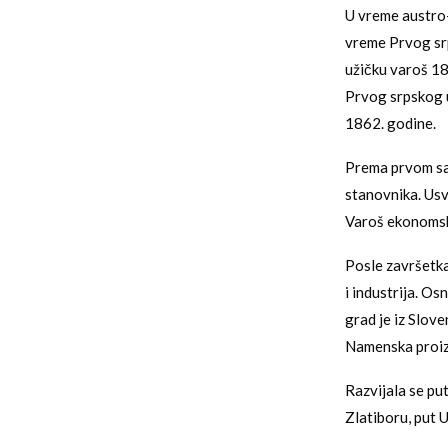
U vreme austro-t
vreme Prvog srp
užičku varoš 18
Prvog srpskog u
1862. godine.
Prema prvom sač
stanovnika. Usv
Varoš ekonomski
Posle završetka
i industrija. Os
grad je iz Slove
Namenska proiz
Razvijala se pu
Zlatiboru, put 