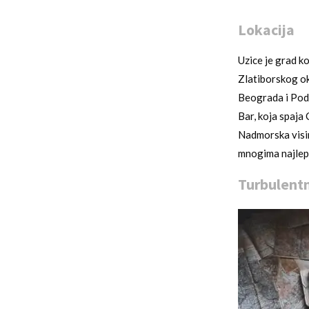
Lokacija
Uzice je grad ko
Zlatiborskog ok
Beograda i Podg
Bar, koja spaja
Nadmorska visin
mnogima najlepse
Turbulentn