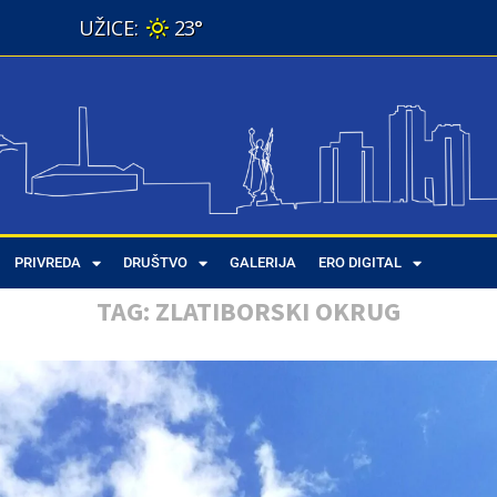
23°
PRIVREDA
DRUŠTVO
GALERIJA
ERO DIGITAL
TAG:
ZLATIBORSKI OKRUG