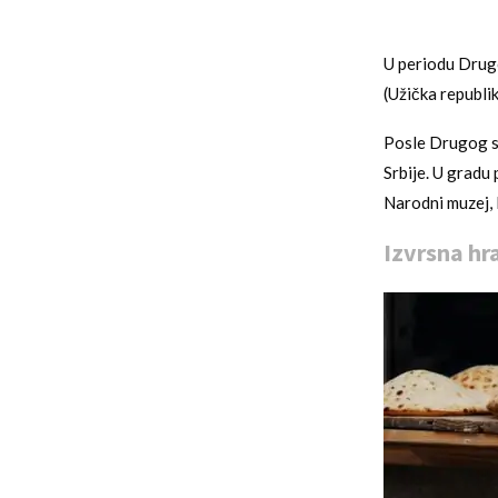
U periodu Drugo
(Užička republik
Posle Drugog sv
Srbije. U gradu 
Narodni muzej, I
Izvrsna hr