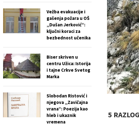
Vežba evakuacije i
gašenja požara u OŠ
„Dušan Jerković“:
ključni koraci za
bezbednost učenika
Biser skriven u
centru Užica: Istorija
i tajne Crkve Svetog
Marka
Slobodan Ristović i
njegova „Zavičajna
vrana“: Poezija kao
5 RAZLOG
hleb i ukaznik
vremena