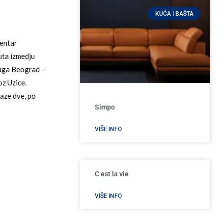
KUĆA I BAŠTA
centar
uta izmedju
ruga Beograd –
oz Uzice.
aze dve, po
Simpo
VIŠE INFO
C est la vie
VIŠE INFO