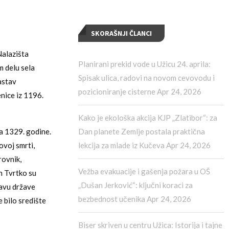
SKORAŠNJI ČLANCI
Nalazišta
Planirani prekid vode u Užicu 24. aprila:
m delu sela
Spisak ulica, radovi na novom cevovodu i
astav
pozicioniranje cisterne
Apr 24, 2026
nice iz 1196.
Kako je ekološka akcija KJP „Zlatibor“: za
a 1329. godine.
Dan planete Zemlje postala praktična
ovoj smrti,
lekcija za mlade iz Kučeva
Apr 24, 2026
rovnik,
Vežba evakuacije i gašenja požara u OŠ
n Tvrtko su
„Dušan Jerković“: ključni koraci za
tavu države
bezbednost učenika
Apr 24, 2026
 bilo središte
Biser skriven u centru Užica: Istorija i tajne