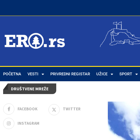
POČETNA
Home
VESTI
Tags
Posts tagged with "zlatiborski okrug"
PRIVREDNI REGISTAR
UŽICE
SPORT
DRUŠTVENE MREŽE
FACEBOOK
TWITTER
INSTAGRAM