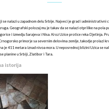
ji se nalazi u zapadnom delu Srbije. Najveci je grad i administrativni 
ruga. Geografski polozaj mu je takav da se nalazi otprilike na pola p
orice i izmedju Sarajeva i Nisa. Kroz Uzice protice reka Djetinja. P
 Crnogorsko primorje sa severnim delovima zemlje, takodje prolazi kr
a je 411 metara iznad nivoa mora. U neposrednoj blizini Uzica se nal
 planine u Srbiji, Zlatibor i Tara.
a istorija