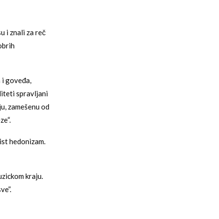
 i znali za reč
obrih
a i goveđa,
liteti spravljani
ju, zamešenu od
ze“.
ist hedonizam.
uzickom kraju.
ve”.