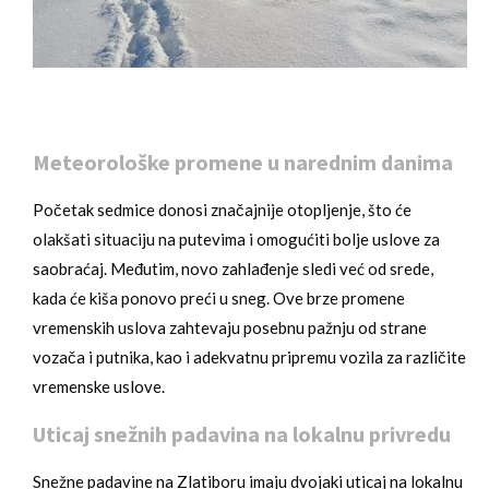
Meteorološke promene u narednim danima
Početak sedmice donosi značajnije otopljenje, što će
olakšati situaciju na putevima i omogućiti bolje uslove za
saobraćaj. Međutim, novo zahlađenje sledi već od srede,
kada će kiša ponovo preći u sneg. Ove brze promene
vremenskih uslova zahtevaju posebnu pažnju od strane
vozača i putnika, kao i adekvatnu pripremu vozila za različite
vremenske uslove.
Uticaj snežnih padavina na lokalnu privredu
Snežne padavine na Zlatiboru imaju dvojaki uticaj na lokalnu