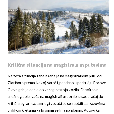
Kritična situacija na magistralnim putevima
Najteža situacija zabeležena je na magistralnom putu od
Zlatibora prema Novoj Varoši, posebno u području Borove
Glave gde je došlo do većeg zastoja vozila. Formiranje
snežnog pokrivača na magistrali usporilo je saobraćaj do
kritičnih granica, a mnogi vozači su se suočili sa izazovima
prilikom kretanja ka brojnim selima na planini. Putovi ka