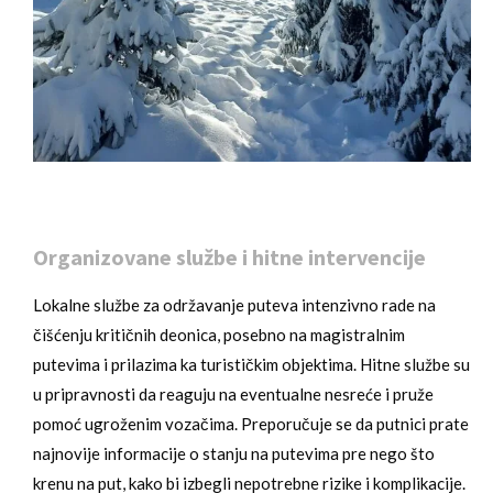
Organizovane službe i hitne intervencije
Lokalne službe za održavanje puteva intenzivno rade na
čišćenju kritičnih deonica, posebno na magistralnim
putevima i prilazima ka turističkim objektima. Hitne službe su
u pripravnosti da reaguju na eventualne nesreće i pruže
pomoć ugroženim vozačima. Preporučuje se da putnici prate
najnovije informacije o stanju na putevima pre nego što
krenu na put, kako bi izbegli nepotrebne rizike i komplikacije.