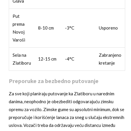
Glava
Put
prema
8-10 cm
-3°C
Usporeno
Novoj
Varoši
Sela na
Zabranjeno
12-15 cm
-4°C
Zlatiboru
kretanje
Preporuke za bezbedno putovanje
Za sve koji planiraju putovanje ka Zlatiboru u narednim
danima, neophodno je obezbediti odgovarajuću zimsku
opremu za vozilo. Zimske gume su apsolutni minimum, dok se
preporučuje i korišćenje lanaca za sneg u slučaju ekstremnih
uslova. Vozači treba da održavaju veću distancu između