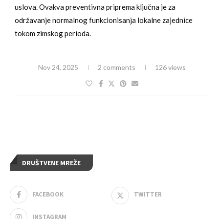
uslova. Ovakva preventivna priprema ključna je za
održavanje normalnog funkcionisanja lokalne zajednice
tokom zimskog perioda.
Nov 24, 2025
2 comments
126 views
DRUŠTVENE MREŽE
FACEBOOK
TWITTER
INSTAGRAM