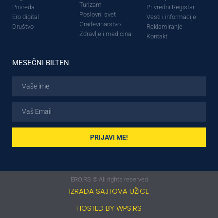
Turizam
Privreda
Privredni Registar
Poslovni svet
Ero digital
Vesti i informacije
Građevinarstvo
Društvo
Reklamiranje
Zdravlje i medicina
Kontakt
MESEČNI BILTEN
PRIJAVI ME!
ERO.RS © All rights reserved
IZRADA SAJTOVA UŽICE
HOSTED BY WPS.RS