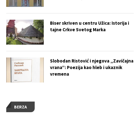
Biser skriven u centru Užica: Istorija i
tajne Crkve Svetog Marka
Slobodan Ristović i njegova „Zavičajna
vrana“: Poezija kao hleb i ukaznik
vremena
BERZA