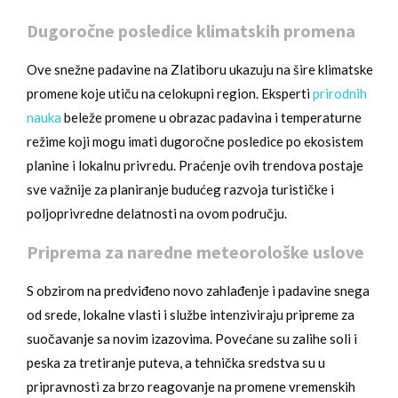
Dugoročne posledice klimatskih promena
Ove snežne padavine na Zlatiboru ukazuju na šire klimatske
promene koje utiču na celokupni region. Eksperti
prirodnih
nauka
beleže promene u obrazac padavina i temperaturne
režime koji mogu imati dugoročne posledice po ekosistem
planine i lokalnu privredu. Praćenje ovih trendova postaje
sve važnije za planiranje budućeg razvoja turističke i
poljoprivredne delatnosti na ovom području.
Priprema za naredne meteorološke uslove
S obzirom na predviđeno novo zahlađenje i padavine snega
od srede, lokalne vlasti i službe intenziviraju pripreme za
suočavanje sa novim izazovima. Povećane su zalihe soli i
peska za tretiranje puteva, a tehnička sredstva su u
pripravnosti za brzo reagovanje na promene vremenskih