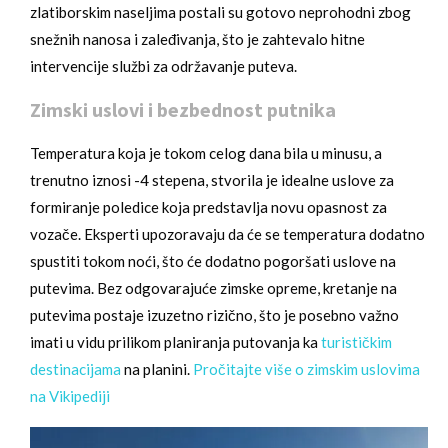
zlatiborskim naseljima postali su gotovo neprohodni zbog
snežnih nanosa i zaleđivanja, što je zahtevalo hitne
intervencije službi za održavanje puteva.
Zimski uslovi i bezbednost putnika
Temperatura koja je tokom celog dana bila u minusu, a
trenutno iznosi -4 stepena, stvorila je idealne uslove za
formiranje poledice koja predstavlja novu opasnost za
vozače. Eksperti upozoravaju da će se temperatura dodatno
spustiti tokom noći, što će dodatno pogoršati uslove na
putevima. Bez odgovarajuće zimske opreme, kretanje na
putevima postaje izuzetno rizično, što je posebno važno
imati u vidu prilikom planiranja putovanja ka
turističkim
destinacijama
na planini.
Pročitajte više o zimskim uslovima
na Vikipediji