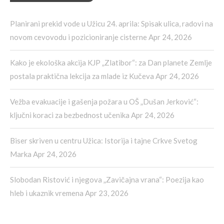
Planirani prekid vode u Užicu 24. aprila: Spisak ulica, radovi na
novom cevovodu i pozicioniranje cisterne
Apr 24, 2026
Kako je ekološka akcija KJP „Zlatibor“: za Dan planete Zemlje
postala praktična lekcija za mlade iz Kučeva
Apr 24, 2026
Vežba evakuacije i gašenja požara u OŠ „Dušan Jerković“:
ključni koraci za bezbednost učenika
Apr 24, 2026
Biser skriven u centru Užica: Istorija i tajne Crkve Svetog
Marka
Apr 24, 2026
Slobodan Ristović i njegova „Zavičajna vrana“: Poezija kao
hleb i ukaznik vremena
Apr 23, 2026