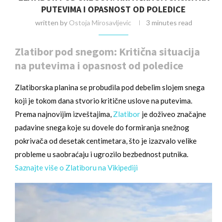
PUTEVIMA I OPASNOST OD POLEDICE
written by
Ostoja Mirosavljevic
3 minutes read
Zlatibor pod snegom: Kritična situacija
na putevima i opasnost od poledice
Zlatiborska planina se probudila pod debelim slojem snega
koji je tokom dana stvorio kritične uslove na putevima.
Prema najnovijim izveštajima,
Zlatibor
je doživeo značajne
padavine snega koje su dovele do formiranja snežnog
pokrivača od desetak centimetara, što je izazvalo velike
probleme u saobraćaju i ugrozilo bezbednost putnika.
Saznajte više o Zlatiboru na Vikipediji