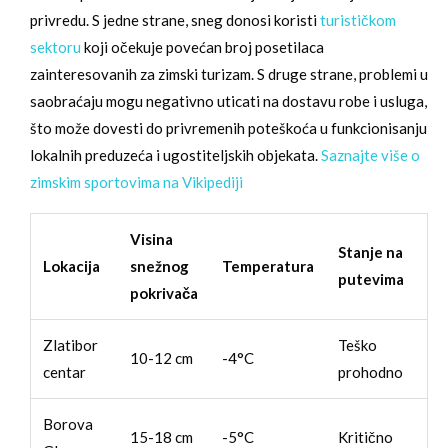
privredu. S jedne strane, sneg donosi koristi
turističkom
sektoru
koji očekuje povećan broj posetilaca
zainteresovanih za zimski turizam. S druge strane, problemi u
saobraćaju mogu negativno uticati na dostavu robe i usluga,
što može dovesti do privremenih poteškoća u funkcionisanju
lokalnih preduzeća i ugostiteljskih objekata.
Saznajte više o
zimskim sportovima na Vikipediji
Visina
Stanje na
Lokacija
snežnog
Temperatura
putevima
pokrivača
Zlatibor
Teško
10-12 cm
-4°C
centar
prohodno
Borova
15-18 cm
-5°C
Kritično