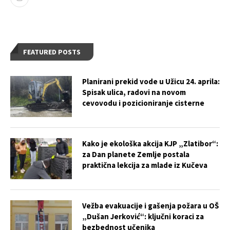
FEATURED POSTS
Planirani prekid vode u Užicu 24. aprila:
Spisak ulica, radovi na novom
cevovodu i pozicioniranje cisterne
Kako je ekološka akcija KJP „Zlatibor“:
za Dan planete Zemlje postala
praktična lekcija za mlade iz Kučeva
Vežba evakuacije i gašenja požara u OŠ
„Dušan Jerković“: ključni koraci za
bezbednost učenika