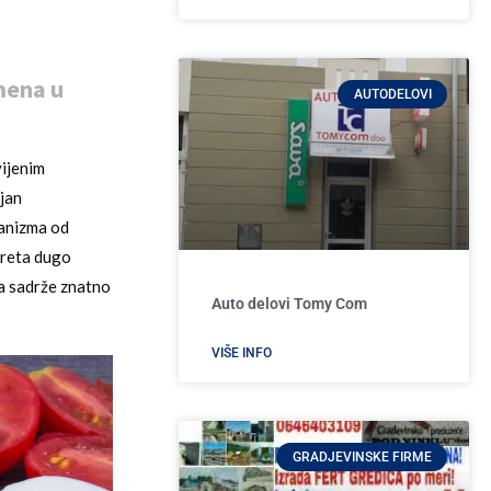
imena u
AUTODELOVI
vijenim
jan
ganizma od
kreta dugo
ja sadrže znatno
Auto delovi Tomy Com
VIŠE INFO
GRADJEVINSKE FIRME