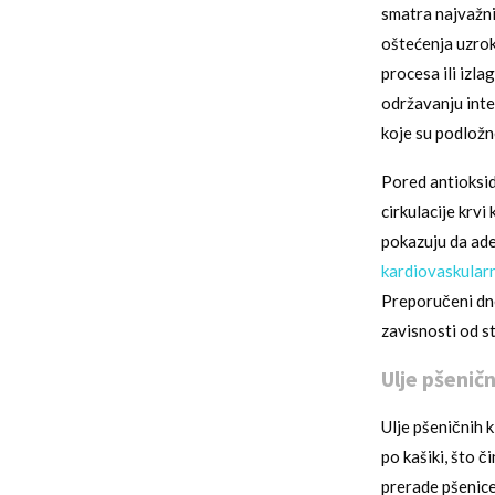
smatra najvažnij
oštećenja uzrok
procesa ili izla
održavanju inte
koje su podložne
Pored antioksid
cirkulacije krvi
pokazuju da ade
kardiovaskularn
Preporučeni dne
zavisnosti od st
Ulje pšeničn
Ulje pšeničnih k
po kašiki, što 
prerade pšenice