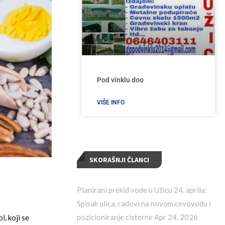
Pod vinklu doo
VIŠE INFO
SKORAŠNJI ČLANCI
Planirani prekid vode u Užicu 24. aprila:
Spisak ulica, radovi na novom cevovodu i
pozicioniranje cisterne
Apr 24, 2026
, koji se