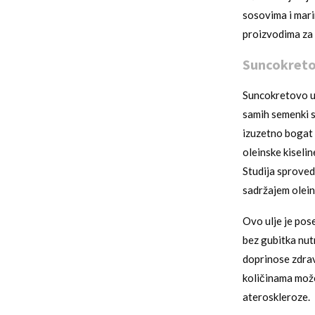
sosovima i mari
proizvodima za 
Suncokretov
Suncokretovo ul
samih semenki s
izuzetno bogat 
oleinske kiselin
Studija sproved
sadržajem olein
Ovo ulje je pos
bez gubitka nutr
doprinose zdra
količinama može
ateroskleroze.