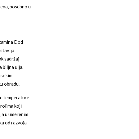
jena, posebno u
itamina E od
stavlja
ok sadržaj
biljna ulja.
isokim
ku obradu.
ke temperature
rolima koji
ja u umerenim
ka od razvoja