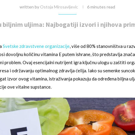
written by
Ostoja Mirosavljevic
6 minutes read
 biljnim uljima: Najbogatiji izvori i njihova pr
ma
Svetske zdravstvene organizacije
, više od 80% stanovništva u raz
si dovoljnu količinu vitamina E putem ishrane, što predstavlja znača
i problem. Ovaj esencijalni nutrijent igra ključnu ulogu u zaštiti or
resa i održavanju optimalnog zdravlja ćelija. Iako su semenke sunco
at izvor ovog vitamina, istraživanja pokazuju da određena biljna ul
ije ove vitalne supstance.