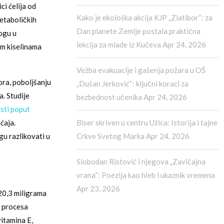
ci ćelija od
Kako je ekološka akcija KJP „Zlatibor“: za
etaboličkih
Dan planete Zemlje postala praktična
logu u
lekcija za mlade iz Kučeva
Apr 24, 2026
im kiselinama
Vežba evakuacije i gašenja požara u OŠ
ora, poboljšanju
„Dušan Jerković“: ključni koraci za
a. Studije
bezbednost učenika
Apr 24, 2026
sti poput
ćaja.
Biser skriven u centru Užica: Istorija i tajne
u razlikovati u
Crkve Svetog Marka
Apr 24, 2026
Slobodan Ristović i njegova „Zavičajna
vrana“: Poezija kao hleb i ukaznik vremena
Apr 23, 2026
 20,3 miligrama
m procesa
vitamina E,