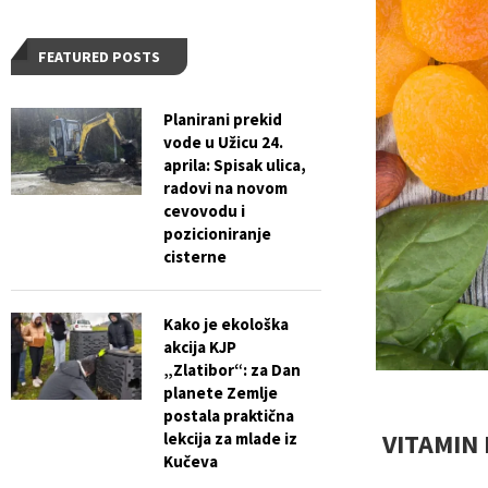
FEATURED POSTS
Planirani prekid
vode u Užicu 24.
aprila: Spisak ulica,
radovi na novom
cevovodu i
pozicioniranje
cisterne
Kako je ekološka
akcija KJP
„Zlatibor“: za Dan
planete Zemlje
postala praktična
VITAMIN 
lekcija za mlade iz
Kučeva