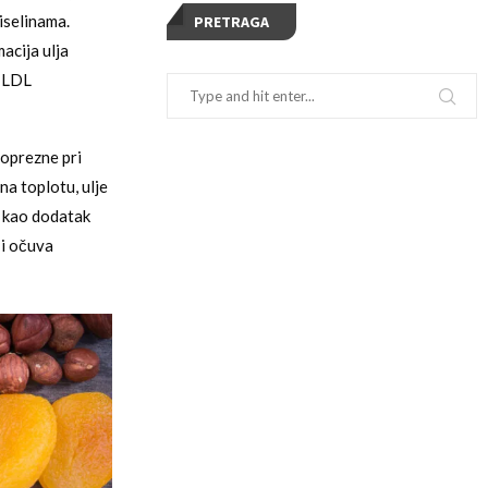
iselinama.
PRETRAGA
acija ulja
g LDL
 oprezne pri
na toplotu, ulje
li kao dodatak
 i očuva