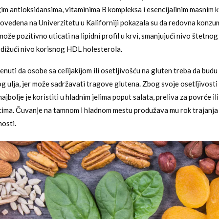
gim antioksidansima, vitaminima B kompleksa i esencijalinim masnim k
rovedena na Univerzitetu u Kaliforniji pokazala su da redovna konzum
može pozitivno uticati na lipidni profil u krvi, smanjujući nivo štetno
odižući nivo korisnog HDL holesterola.
nuti da osobe sa celijakijom ili osetljivošću na gluten treba da budu
g ulja, jer može sadržavati tragove glutena. Zbog svoje osetljivosti 
najbolje je koristiti u hladnim jelima poput salata, preliva za povrće i
cima. Čuvanje na tamnom i hladnom mestu produžava mu rok trajanja
nosti.