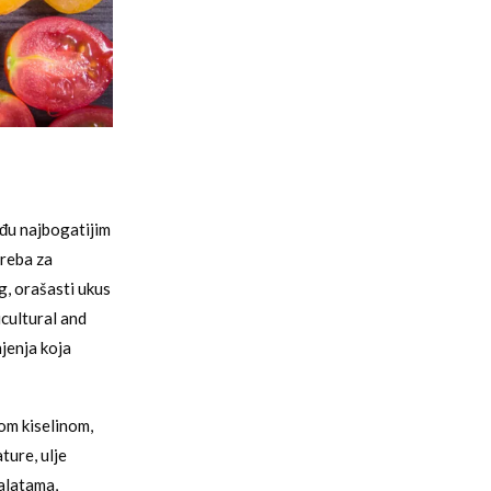
đu najbogatijim
treba za
g, orašasti ukus
icultural and
jenja koja
om kiselinom,
ture, ulje
salatama,