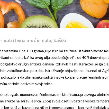
 – nutritivna moć u maloj kašiki
ma vitamina E na 100 grama, ulje lešnika zauzima istaknuto mesto me
itamina. Jedna kašika ovog ulja obezbeđuje više od 40% dnevnih po
 bogatstvo drugih antioksidanasa i zdravih masti. Karakteriše ga bla
alnim za kulinarsku upotrebu. Istraživanje objavljeno u Journal of Agr
pokazalo je da ulje lešnika sadrži visoke koncentracije fenolnih jedin
vim antioksidativnim svojstvima.
sebno bogato mononezasićenim masnim kiselinama, pre svega oleinsk
ne efekte na zdravlje srca. Zbog svoje osetljivosti na visoke tempera
 je koristiti za kuvanje na nižim temperaturama ili kao svež dodatak 