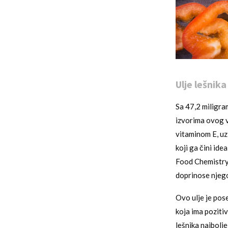
Ulje lešnika
Sa 47,2 miligra
izvorima ovog v
vitaminom E, uz
koji ga čini ide
Food Chemistry 
doprinose njego
Ovo ulje je po
koja ima pozitiv
lešnika najbolje