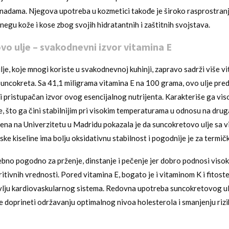
nadama. Njegova upotreba u kozmetici takođe je široko rasprostran
negu kože i kose zbog svojih hidratantnih i zaštitnih svojstava.
o ulje – svakodnevni izvor vitamina E
je, koje mnogi koriste u svakodnevnoj kuhinji, zapravo sadrži više v
uncokreta. Sa 41,1 miligrama vitamina E na 100 grama, ovo ulje pred
i pristupačan izvor ovog esencijalnog nutrijenta. Karakteriše ga vis
e, što ga čini stabilnijim pri visokim temperaturama u odnosu na druga 
ena na Univerzitetu u Madridu pokazala je da suncokretovo ulje sa v
ske kiseline ima bolju oksidativnu stabilnost i pogodnije je za termič
ebno pogodno za prženje, dinstanje i pečenje jer dobro podnosi viso
itivnih vrednosti. Pored vitamina E, bogato je i vitaminom K i fitoste
vlju kardiovaskularnog sistema. Redovna upotreba suncokretovog ul
 doprineti održavanju optimalnog nivoa holesterola i smanjenju rizi