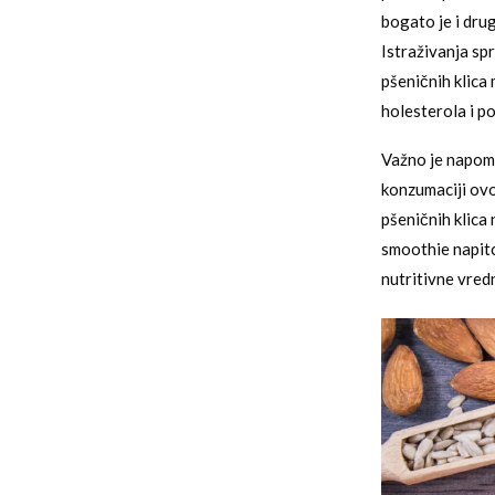
bogato je i dru
Istraživanja sp
pšeničnih klica 
holesterola i p
Važno je napome
konzumaciji ovo
pšeničnih klica 
smoothie napit
nutritivne vred