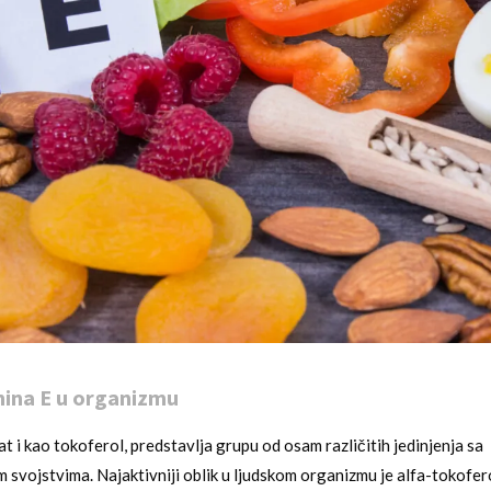
mina E u organizmu
at i kao tokoferol, predstavlja grupu od osam različitih jedinjenja sa
 svojstvima. Najaktivniji oblik u ljudskom organizmu je alfa-tokoferol