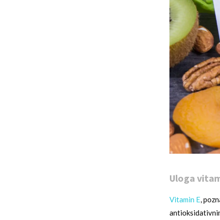
Uloga vita
Vitamin E
, pozn
antioksidativnim