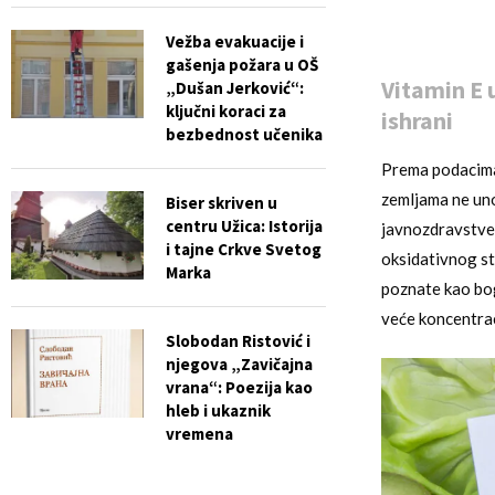
Vežba evakuacije i
gašenja požara u OŠ
Vitamin E u
„Dušan Jerković“:
ključni koraci za
ishrani
bezbednost učenika
Prema podaci
zemljama ne uno
Biser skriven u
centru Užica: Istorija
javnozdravstven
i tajne Crkve Svetog
oksidativnog st
Marka
poznate kao bog
veće koncentrac
Slobodan Ristović i
njegova „Zavičajna
vrana“: Poezija kao
hleb i ukaznik
vremena