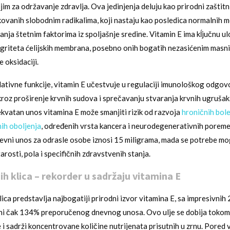
im za održavanje zdravlja. Ova jedinjenja deluju kao prirodni zaštitni
ovanih slobodnim radikalima, koji nastaju kao posledica normalnih m
ganja štetnim faktorima iz spoljašnje sredine. Vitamin E ima kĺjučnu u
griteta ćelijskih membrana, posebno onih bogatih nezasićenim masn
 oksidaciji.
ativne funkcije, vitamin E učestvuje u regulaciji imunološkog odgov
 kroz proširenje krvnih sudova i sprečavanju stvaranja krvnih ugrušak
kvatan unos vitamina E može smanjiti rizik od razvoja
hroničnih bole
ih oboljenja
, određenih vrsta kancera i neurodegenerativnih poreme
vni unos za odrasle osobe iznosi 15 miligrama, mada se potrebe mog
arosti, pola i specifičnih zdravstvenih stanja.
ih klica – rekorder u sadržaju vitamina E
lica predstavlja najbogatiji prirodni izvor vitamina E, sa impresivnih
čini čak 134% preporučenog dnevnog unosa. Ovo ulje se dobija toko
 i sadrži koncentrovane količine nutrijenata prisutnih u zrnu. Pored 