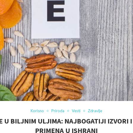
Korisno
Priroda
Vesti
Zdravlje
E U BILJNIM ULJIMA: NAJBOGATIJI IZVORI 
PRIMENA U ISHRANI