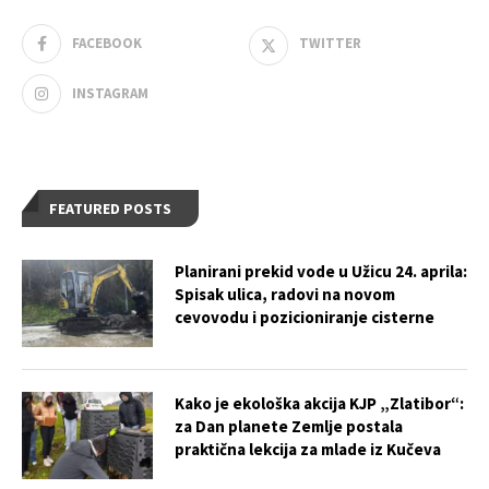
FACEBOOK
TWITTER
INSTAGRAM
FEATURED POSTS
Planirani prekid vode u Užicu 24. aprila:
Spisak ulica, radovi na novom
cevovodu i pozicioniranje cisterne
Kako je ekološka akcija KJP „Zlatibor“:
za Dan planete Zemlje postala
praktična lekcija za mlade iz Kučeva