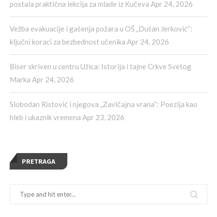
postala praktična lekcija za mlade iz Kučeva
Apr 24, 2026
Vežba evakuacije i gašenja požara u OŠ „Dušan Jerković“:
ključni koraci za bezbednost učenika
Apr 24, 2026
Biser skriven u centru Užica: Istorija i tajne Crkve Svetog
Marka
Apr 24, 2026
Slobodan Ristović i njegova „Zavičajna vrana“: Poezija kao
hleb i ukaznik vremena
Apr 23, 2026
PRETRAGA