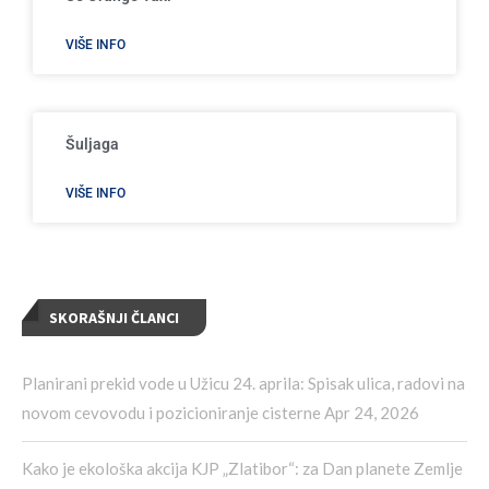
VIŠE INFO
Šuljaga
VIŠE INFO
SKORAŠNJI ČLANCI
Planirani prekid vode u Užicu 24. aprila: Spisak ulica, radovi na
novom cevovodu i pozicioniranje cisterne
Apr 24, 2026
Kako je ekološka akcija KJP „Zlatibor“: za Dan planete Zemlje