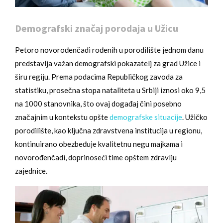
Demografski značaj porodaja u Užicu
Petoro novorođenčadi rođenih u porodilište jednom danu
predstavlja važan demografski pokazatelj za grad Užice i
širu regiju. Prema podacima Republičkog zavoda za
statistiku, prosečna stopa nataliteta u Srbiji iznosi oko 9,5
na 1000 stanovnika, što ovaj događaj čini posebno
značajnim u kontekstu opšte
demografske situacije
. Užičko
porodilište, kao ključna zdravstvena institucija u regionu,
kontinuirano obezbeđuje kvalitetnu negu majkama i
novorođenčadi, doprinoseći time opštem zdravlju
zajednice.