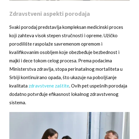
Zdravstveni aspekti porodaja
Svaki porodaj predstavlja kompleksan medicinski proces
koji zahteva visok stepen stručnosti i opreme. Užičko
porodilište raspolaže savremenom opremom i
kvalifikovanim osobljem koje obezbeđuje bezbednost i
majki i dece tokom celog procesa. Prema podacima
Ministerstva zdravlja, stopa perinatalnog mortaliteta u
Srbiji kontinuirano opada, što ukazuje na poboljšanje
kvalitata
zdravstvene zaštite
. Ovih pet uspešnih porodaja
dodatno potvrđuje efikasnost lokalnog zdravstvenog
sistema.