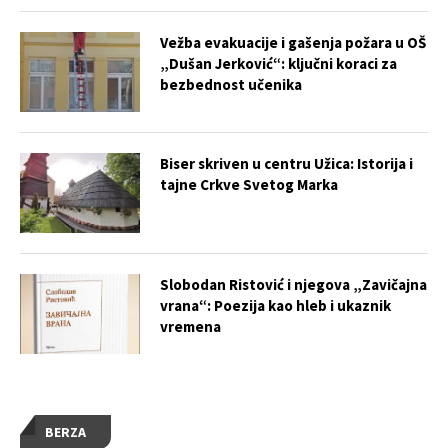
Vežba evakuacije i gašenja požara u OŠ
„Dušan Jerković“: ključni koraci za
bezbednost učenika
Biser skriven u centru Užica: Istorija i
tajne Crkve Svetog Marka
Slobodan Ristović i njegova „Zavičajna
vrana“: Poezija kao hleb i ukaznik
vremena
BERZA