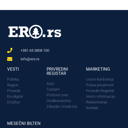
+381 65 3808 100
info@ero.rs
VESTI
PRIVREDNI
MARKETING
REGISTAR
Politika
Uslovi korišćenja
Auto
Region
Polisa privatnosti
Turizam
Privreda
Privredni Registar
Poslovni svet
Ero digital
Vesti i informacije
Građevinarstvo
Društvo
Reklamiranje
Zdravlje i medicina
Kontakt
MESEČNI BILTEN