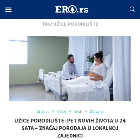
Home
Tags
Posts tagged with "Užice porodilište"
Facebook-f
Instagram
Twitter
Linkedin
Envelope
TAG:
UŽICE PORODILIŠTE
Društvo
Užice
Vesti
Zdravlje
UŽICE PORODILIŠTE: PET NOVIH ŽIVOTA U 24
SATA – ZNAČAJ PORODAJA U LOKALNOJ
ZAJEDNICI