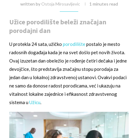
written by
Ostoja Mirosavljevic
1 minutes read
Užice porodilište beleži značajan
porodajni dan
U protekla 24 sata, užičko
porodilište
postalo je mesto
radosnih događaja kada je na svet došlo pet novih života.
Ovaj izuzetan dan obeležio je rođenje četiri dečaka i jedne
devojčice, što predstavlja značajnu stopu porodaja za
jedan dan u lokalnoj zdravstvenoj ustanovi. Ovakvi podaci
ne samo da donose radost porodicama, već i ukazuju na
vitalnost lokalne zajednice i efikasnost zdravstvenog
sistema u
Užicu
.