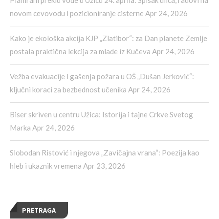
Planirani prekid vode u Užicu 24. aprila: Spisak ulica, radovi na
novom cevovodu i pozicioniranje cisterne
Apr 24, 2026
Kako je ekološka akcija KJP „Zlatibor“: za Dan planete Zemlje
postala praktična lekcija za mlade iz Kučeva
Apr 24, 2026
Vežba evakuacije i gašenja požara u OŠ „Dušan Jerković“:
ključni koraci za bezbednost učenika
Apr 24, 2026
Biser skriven u centru Užica: Istorija i tajne Crkve Svetog
Marka
Apr 24, 2026
Slobodan Ristović i njegova „Zavičajna vrana“: Poezija kao
hleb i ukaznik vremena
Apr 23, 2026
PRETRAGA