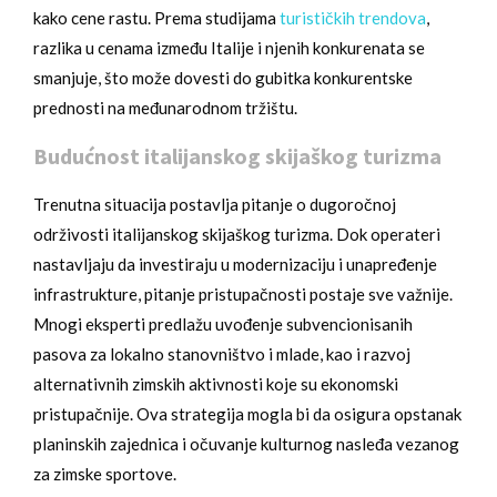
kako cene rastu. Prema studijama
turističkih trendova
,
razlika u cenama između Italije i njenih konkurenata se
smanjuje, što može dovesti do gubitka konkurentske
prednosti na međunarodnom tržištu.
Budućnost italijanskog skijaškog turizma
Trenutna situacija postavlja pitanje o dugoročnoj
održivosti italijanskog skijaškog turizma. Dok operateri
nastavljaju da investiraju u modernizaciju i unapređenje
infrastrukture, pitanje pristupačnosti postaje sve važnije.
Mnogi eksperti predlažu uvođenje subvencionisanih
pasova za lokalno stanovništvo i mlade, kao i razvoj
alternativnih zimskih aktivnosti koje su ekonomski
pristupačnije. Ova strategija mogla bi da osigura opstanak
planinskih zajednica i očuvanje kulturnog nasleđa vezanog
za zimske sportove.