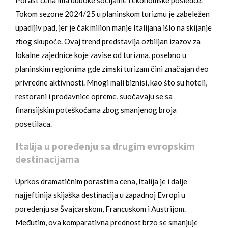
Porast cena ima duboke socijalne i ekonomske posledce.
Tokom sezone 2024/25 u planinskom turizmu je zabeležen
upadljiv pad, jer je čak milion manje Italijana išlo na skijanje
zbog skupoće. Ovaj trend predstavlja ozbiljan izazov za
lokalne zajednice koje zavise od turizma, posebno u
planinskim regionima gde zimski turizam čini značajan deo
privredne aktivnosti. Mnogi mali biznisi, kao što su hoteli,
restorani i prodavnice opreme, suočavaju se sa
finansijskim poteškoćama zbog smanjenog broja
posetilaca.
Italija u poređenju sa drugim evropskim
destinacijama
Uprkos dramatičnim porastima cena, Italija je i dalje
najjeftinija skijaška destinacija u zapadnoj Evropi u
poređenju sa Švajcarskom, Francuskom i Austrijom.
Međutim, ova komparativna prednost brzo se smanjuje