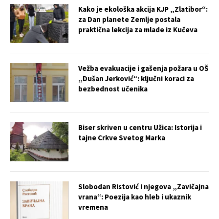
Kako je ekološka akcija KJP „Zlatibor“:
za Dan planete Zemlje postala
praktična lekcija za mlade iz Kučeva
Vežba evakuacije i gašenja požara u OŠ
„Dušan Jerković“: ključni koraci za
bezbednost učenika
Biser skriven u centru Užica: Istorija i
tajne Crkve Svetog Marka
Slobodan Ristović i njegova „Zavičajna
vrana“: Poezija kao hleb i ukaznik
vremena