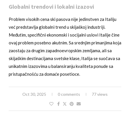
Globalni trendovi i lokalni izazovi
Problem visokih cena ski pasova nije jedinstven za Italiju
već predstavlja globalni trend u skijaškoj industriji.
Međutim, specifični ekonomski i socijalni uslovi Italije čine
ovaj problem posebno akutnim. Sa srednjim primanjima koja
zaostaju za drugim zapadnoevropskim zemljama, ali sa
skijaškim destinacijama svetske klase, Italija se suočava sa
unikatnim izazovima u balansiranju kvaliteta ponude sa
pristupačnošću za domaće posetioce.
Oct 30, 2025
0 comments
77 views