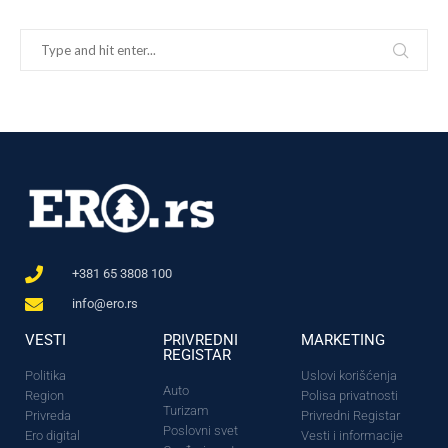
+381 65 3808 100
info@ero.rs
VESTI
PRIVREDNI
MARKETING
REGISTAR
Politika
Uslovi korišćenja
Auto
Region
Polisa privatnosti
Turizam
Privreda
Privredni Registar
Poslovni svet
Ero digital
Vesti i informacije