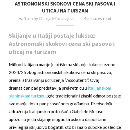
ASTRONOMSKI SKOKOVI CENA SKI PASOVA I
UTICAJ NA TURIZAM
written by
Ostoja Mirosavljevic
4 minutes read
Skijanje u Italiji postaje luksuz:
Astronomski skokovi cena ski pasova i
uticaj na turizam
Milion Italijana manje je otišlo na skijanje tokom sezone
2024/25 zbog astronomskih skokova cena ski pasova,
prema istraživanju udruženja “Assoutenti”. Ovaj
dramatičan pad predstavlja prekretnicu u
italijanskom
planinskom turizmu
, gde tradicionalni zimski odmor postaje
sve manje dostupan prosečnom građaninu. Predsednik
Udruženja italijanskih potrošača Gabriele Meluso
upozorio je da skijanje mogao bi uskoro da postane
privilegija isključivo bogatih, što bi imalo duboke posledice