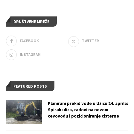
DRUŠTVENE MREŽE
FACEBOOK
TWITTER
INSTAGRAM
FEATURED POSTS
Planirani prekid vode u Užicu 24. aprila:
Spisak ulica, radovi na novom
cevovodu i pozicioniranje cisterne