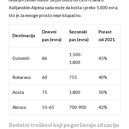
italijanskim Alpima sada može da košta i preko 5.000 evra,
što je za mnoge prosto nepristupačno.
Dnevni
Sezonski
Porast
Destinacija
pas (evra)
pas (evra)
od 2021.
1.500-
Dolomiti
86
45%
1.800
Rokaraso
60
755
40%
Aosta
75
1.800
50%
Abruco
55-65
700-900
42%
Dodatni troškovi koji pogoršavaju situaciju