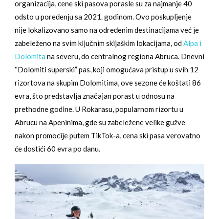
organizacija, cene ski pasova porasle su za najmanje 40
odsto u poređenju sa 2021. godinom. Ovo poskupljenje
nije lokalizovano samo na određenim destinacijama već je
zabeleženo na svim ključnim skijaškim lokacijama, od
Alpa i
Dolomita
na severu, do centralnog regiona Abruca. Dnevni
“Dolomiti superski” pas, koji omogućava pristup u svih 12
rizortova na skupim Dolomitima, ove sezone će koštati 86
evra, što predstavlja značajan porast u odnosu na
prethodne godine. U Rokarasu, popularnom rizortu u
Abrucu na Apeninima, gde su zabeležene velike gužve
nakon promocije putem TikTok-a, cena ski pasa verovatno
će dostići 60 evra po danu.