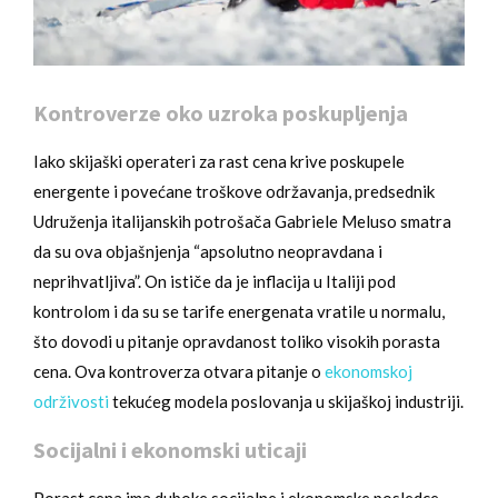
Kontroverze oko uzroka poskupljenja
Iako skijaški operateri za rast cena krive poskupele
energente i povećane troškove održavanja, predsednik
Udruženja italijanskih potrošača Gabriele Meluso smatra
da su ova objašnjenja “apsolutno neopravdana i
neprihvatljiva”. On ističe da je inflacija u Italiji pod
kontrolom i da su se tarife energenata vratile u normalu,
što dovodi u pitanje opravdanost toliko visokih porasta
cena. Ova kontroverza otvara pitanje o
ekonomskoj
održivosti
tekućeg modela poslovanja u skijaškoj industriji.
Socijalni i ekonomski uticaji