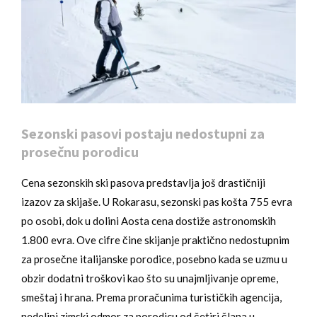
Sezonski pasovi postaju nedostupni za
prosečnu porodicu
Cena sezonskih ski pasova predstavlja još drastičniji
izazov za skijaše. U Rokarasu, sezonski pas košta 755 evra
po osobi, dok u dolini Aosta cena dostiže astronomskih
1.800 evra. Ove cifre čine skijanje praktično nedostupnim
za prosečne italijanske porodice, posebno kada se uzmu u
obzir dodatni troškovi kao što su unajmljivanje opreme,
smeštaj i hrana. Prema proračunima turističkih agencija,
nedeljni zimski odmor za porodicu od četiri člana u