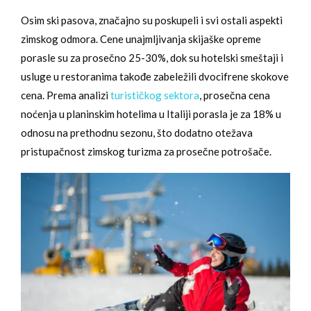
Osim ski pasova, značajno su poskupeli i svi ostali aspekti
zimskog odmora. Cene unajmljivanja skijaške opreme
porasle su za prosečno 25-30%, dok su hotelski smeštaji i
usluge u restoranima takođe zabeležili dvocifrene skokove
cena. Prema analizi
turističkog sektora
, prosečna cena
noćenja u planinskim hotelima u Italiji porasla je za 18% u
odnosu na prethodnu sezonu, što dodatno otežava
pristupačnost zimskog turizma za prosečne potrošače.