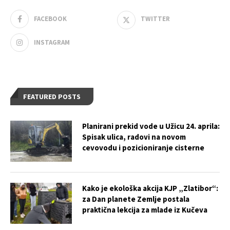
FACEBOOK
TWITTER
INSTAGRAM
FEATURED POSTS
Planirani prekid vode u Užicu 24. aprila:
Spisak ulica, radovi na novom
cevovodu i pozicioniranje cisterne
Kako je ekološka akcija KJP „Zlatibor“:
za Dan planete Zemlje postala
praktična lekcija za mlade iz Kučeva