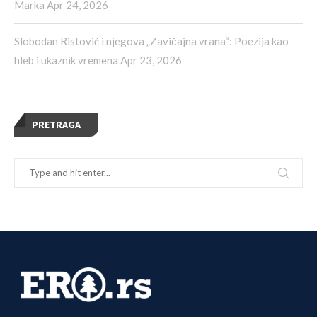
Marka
Apr 24, 2026
Slobodan Ristović i njegova „Zavičajna vrana“: Poezija kao
hleb i ukaznik vremena
Apr 23, 2026
PRETRAGA