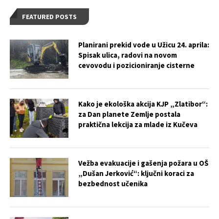
FEATURED POSTS
Planirani prekid vode u Užicu 24. aprila:
Spisak ulica, radovi na novom
cevovodu i pozicioniranje cisterne
Kako je ekološka akcija KJP „Zlatibor“:
za Dan planete Zemlje postala
praktična lekcija za mlade iz Kučeva
Vežba evakuacije i gašenja požara u OŠ
„Dušan Jerković“: ključni koraci za
bezbednost učenika