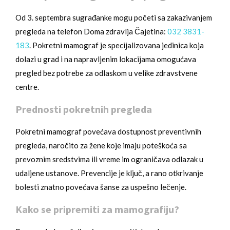
Od 3. septembra sugrađanke mogu početi sa zakazivanjem
pregleda na telefon Doma zdravlja Čajetina:
032 3831-
183
. Pokretni mamograf je specijalizovana jedinica koja
dolazi u grad i na napravljenim lokacijama omogućava
pregled bez potrebe za odlaskom u velike zdravstvene
centre.
Prednosti pokretnih pregleda
Pokretni mamograf povećava dostupnost preventivnih
pregleda, naročito za žene koje imaju poteškoća sa
prevoznim sredstvima ili vreme im ograničava odlazak u
udaljene ustanove. Prevencije je ključ, a rano otkrivanje
bolesti znatno povećava šanse za uspešno lečenje.
Kako se pripremiti za mamografiju?