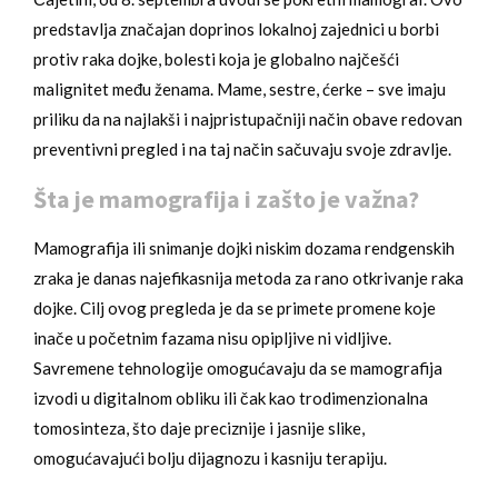
predstavlja značajan doprinos lokalnoj zajednici u borbi
protiv raka dojke, bolesti koja je globalno najčešći
malignitet među ženama. Mame, sestre, ćerke – sve imaju
priliku da na najlakši i najpristupačniji način obave redovan
preventivni pregled i na taj način sačuvaju svoje zdravlje.
Šta je mamografija i zašto je važna?
Mamografija ili snimanje dojki niskim dozama rendgenskih
zraka je danas najefikasnija metoda za rano otkrivanje raka
dojke. Cilj ovog pregleda je da se primete promene koje
inače u početnim fazama nisu opipljive ni vidljive.
Savremene tehnologije omogućavaju da se mamografija
izvodi u digitalnom obliku ili čak kao trodimenzionalna
tomosinteza, što daje preciznije i jasnije slike,
omogućavajući bolju dijagnozu i kasniju terapiju.