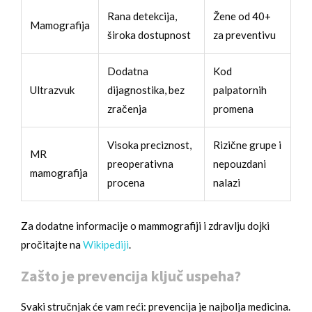
Rana detekcija,
Žene od 40+
Mamografija
široka dostupnost
za preventivu
Dodatna
Kod
Ultrazvuk
dijagnostika, bez
palpatornih
zračenja
promena
Visoka preciznost,
Rizične grupe i
MR
preoperativna
nepouzdani
mamografija
procena
nalazi
Za dodatne informacije o mammografiji i zdravlju dojki
pročitajte na
Wikipediji
.
Zašto je prevencija ključ uspeha?
Svaki stručnjak će vam reći: prevencija je najbolja medicina.