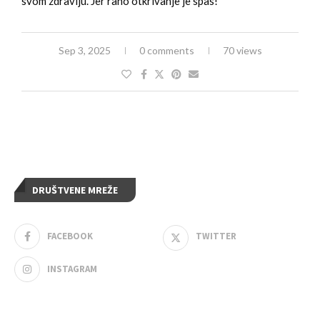
svom zdravlju. Jer rano otkrivanje je spas!
Sep 3, 2025
0 comments
70 views
DRUŠTVENE MREŽE
FACEBOOK
TWITTER
INSTAGRAM