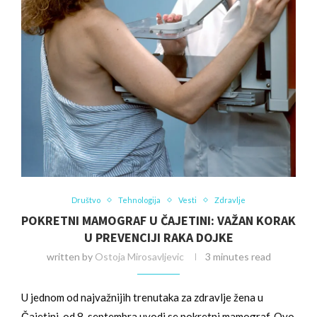
Društvo
Tehnologija
Vesti
Zdravlje
POKRETNI MAMOGRAF U ČAJETINI: VAŽAN KORAK
U PREVENCIJI RAKA DOJKE
written by
Ostoja Mirosavljevic
3 minutes read
U jednom od najvažnijih trenutaka za zdravlje žena u
Čajetini, od 8. septembra uvodi se pokretni mamograf. Ovo