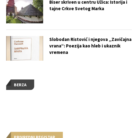
Biser skriven u centru Užica: Istorija i
tajne Crkve Svetog Marka
Slobodan Ristović i njegova „Zavičajna
vrana“: Poezija kao hleb i ukaznik
vremena
BERZA
PRIVREDNI REGISTAR