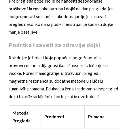
Pre pregleda poželjno je ne nanositi dezodoranse,
praškove i kreme oko pazuha i dojki na dan pregleda, jer
mogu ometati snimanje. Takođe, najbolje je zakazati
pregled nekoliko dana posle menstruacije kada su dojke
manje osetljive.
Podrška i saveti za zdravlje dojki
Rak dojke je bolest koja pogađa mnoge žene, ali s
pravovremenom dijagnostikom šanse za izlečenje su
visoke. Pored mamografije, ultrazvučni pregledi i
magnetna rezonanca su dodatne metode u slučaju
sumnjivih promena. Edukacija žena i redovan samopregled
dojki takođe su ključni u borbi protiv ove bolesti.
Metoda
Prednosti
Primena
Pregleda