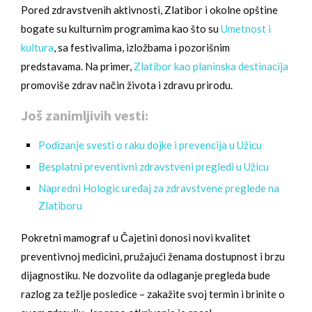
Pored zdravstvenih aktivnosti, Zlatibor i okolne opštine
bogate su kulturnim programima kao što su
Umetnost i
kultura
, sa festivalima, izložbama i pozorišnim
predstavama. Na primer,
Zlatibor kao planinska destinacija
promoviše zdrav način života i zdravu prirodu.
Još zanimljivih vesti:
Podizanje svesti o raku dojke i prevencija u Užicu
Besplatni preventivni zdravstveni pregledi u Užicu
Napredni Hologic uređaj za zdravstvene preglede na
Zlatiboru
Pokretni mamograf u Čajetini donosi novi kvalitet
preventivnoj medicini, pružajući ženama dostupnost i brzu
dijagnostiku. Ne dozvolite da odlaganje pregleda bude
razlog za težlje posledice – zakažite svoj termin i brinite o