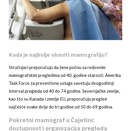
Kada je najbolje obaviti mamografiju?
Stručnjaci preporučuju da žene počnu sa redovnim
mamografskim pregledima od 40. godine starosti. Amerika
Task Force za preventivne usluge savetuju dvogodišnji
interval pregleda od 40 do 74 godine. Severnjačke zemlje,
kao što su Kanada i zemlje EU, preporučuju pregled
najčešće svake dvije do tri godine od 50 do 69 godina.
Pokretni mamograf u Čajetini:
dostupnost i organizacija pregleda