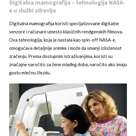
Digitalna mamografija – tehnologija NASA-
e u službi zdravlja
Digitalna mamografija koristi specijalizovane digitalne
senzore i računare umesto klasičnih rendgenskih filmova.
Ova tehnologija, koja je nastala kao spin-off NASA-e,
omogućava detaljnije snimke i može da smanji izloženost
zračenju. Prema dostupnim istraživanjima, koristi su
značajne naročito za žene mlađeg doba, naročito ako imaju
gustu mlečnu žlezdu.