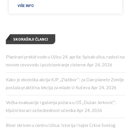
VIŠE INFO
SKORAŠNJI ČLANCI
Planirani prekid vode u Užicu 24. aprila: Spisak ulica, radovi na
novom cevovodu i pozicioniranje cisterne
Apr 24, 2026
Kako je ekološka akcija KJP „Zlatibor“: za Dan planete Zemlje
postala praktična lekcija za mlade iz Kučeva
Apr 24, 2026
Vežba evakuacije i gašenja požara u OŠ „Dušan Jerković“:
ključni koraci za bezbednost učenika
Apr 24, 2026
Biser skriven u centru Užica: Istorija i tajne Crkve Svetog