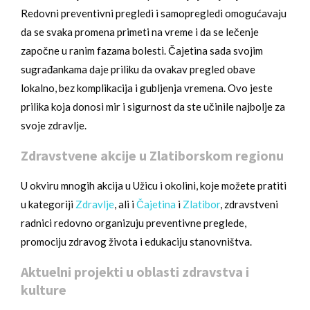
Redovni preventivni pregledi i samopregledi omogućavaju
da se svaka promena primeti na vreme i da se lečenje
započne u ranim fazama bolesti. Čajetina sada svojim
sugrađankama daje priliku da ovakav pregled obave
lokalno, bez komplikacija i gubljenja vremena. Ovo jeste
prilika koja donosi mir i sigurnost da ste učinile najbolje za
svoje zdravlje.
Zdravstvene akcije u Zlatiborskom regionu
U okviru mnogih akcija u Užicu i okolini, koje možete pratiti
u kategoriji
Zdravlje
, ali i
Čajetina
i
Zlatibor
, zdravstveni
radnici redovno organizuju preventivne preglede,
promociju zdravog života i edukaciju stanovništva.
Aktuelni projekti u oblasti zdravstva i
kulture