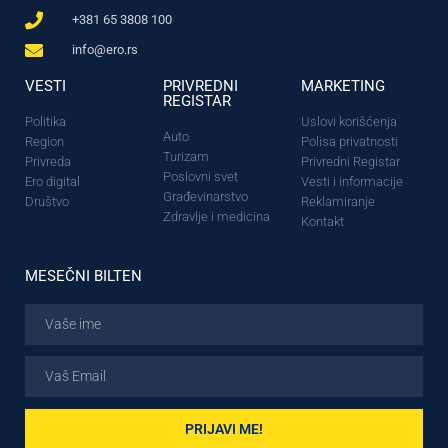
+381 65 3808 100
info@ero.rs
VESTI
PRIVREDNI
MARKETING
REGISTAR
Politika
Uslovi korišćenja
Auto
Region
Polisa privatnosti
Turizam
Privreda
Privredni Registar
Poslovni svet
Ero digital
Vesti i informacije
Građevinarstvo
Društvo
Reklamiranje
Zdravlje i medicina
Kontakt
MESEČNI BILTEN
PRIJAVI ME!