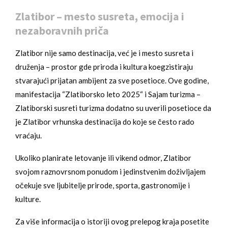
Zlatibor – mesto susreta, emocija i
nezaboravnih priča
Zlatibor nije samo destinacija, već je i mesto susreta i
druženja – prostor gde priroda i kultura koegzistiraju
stvarajući prijatan ambijent za sve posetioce. Ove godine,
manifestacija “Zlatiborsko leto 2025“ i Sajam turizma –
Zlatiborski susreti turizma dodatno su uverili posetioce da
je Zlatibor vrhunska destinacija do koje se često rado
vraćaju.
Ukoliko planirate letovanje ili vikend odmor, Zlatibor
svojom raznovrsnom ponudom i jedinstvenim doživljajem
očekuje sve ljubitelje prirode, sporta, gastronomije i
kulture.
Za više informacija o istoriji ovog prelepog kraja posetite