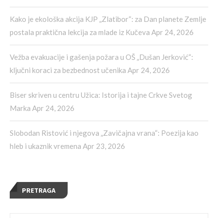
Kako je ekološka akcija KJP „Zlatibor“: za Dan planete Zemlje
postala praktična lekcija za mlade iz Kučeva
Apr 24, 2026
Vežba evakuacije i gašenja požara u OŠ „Dušan Jerković“:
ključni koraci za bezbednost učenika
Apr 24, 2026
Biser skriven u centru Užica: Istorija i tajne Crkve Svetog
Marka
Apr 24, 2026
Slobodan Ristović i njegova „Zavičajna vrana“: Poezija kao
hleb i ukaznik vremena
Apr 23, 2026
PRETRAGA