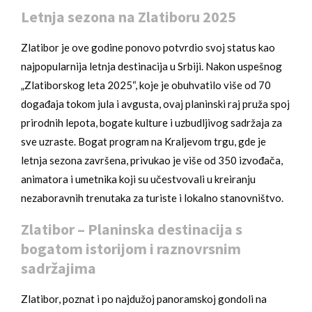
Letnja sezona na Zlatiboru 2025
Zlatibor je ove godine ponovo potvrdio svoj status kao
najpopularnija letnja destinacija u Srbiji. Nakon uspešnog
„Zlatiborskog leta 2025“, koje je obuhvatilo više od 70
događaja tokom jula i avgusta, ovaj planinski raj pruža spoj
prirodnih lepota, bogate kulture i uzbudljivog sadržaja za
sve uzraste. Bogat program na Kraljevom trgu, gde je
letnja sezona završena, privukao je više od 350 izvođača,
animatora i umetnika koji su učestvovali u kreiranju
nezaboravnih trenutaka za turiste i lokalno stanovništvo.
Zlatibor – Planinska destinacija s
bogatom istorijom i raznovrsnim
sadržajima
Zlatibor, poznat i po najdužoj panoramskoj gondoli na