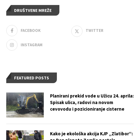
DRUŠTVENE MREŽE
FACEBOOK
TWITTER
INSTAGRAM
FEATURED POSTS
Planirani prekid vode u Užicu 24. aprila:
Spisak ulica, radovi na novom
cevovodu i pozicioniranje cisterne
Kako je ekološka akcija KJP „Zlatibor“: