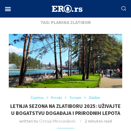
Home
Tags
Posts tagged with "planina zlatibor"
Facebook-f
Instagram
Twitter
Linkedin
Envelope
TAG:
PLANINA ZLATIBOR
Čajetina
Priroda
Turizam
Zlatibor
LETNJA SEZONA NA ZLATIBORU 2025: UŽIVAJTE
U BOGATSTVU DOGAĐAJA I PRIRODNIH LEPOTA
written by
Ostoja Mirosavljevic
2 minutes read