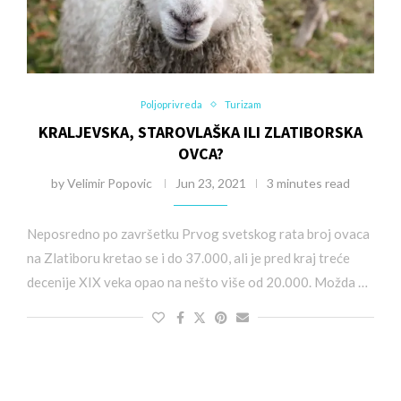
Poljoprivreda
Turizam
KRALJEVSKA, STAROVLAŠKA ILI ZLATIBORSKA
OVCA?
by
Velimir Popovic
Jun 23, 2021
3 minutes read
Neposredno po završetku Prvog svetskog rata broj ovaca
na Zlatiboru kretao se i do 37.000, ali je pred kraj treće
decenije XIX veka opao na nešto više od 20.000. Možda …