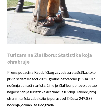
Turizam na Zlatiboru: Statistika koja
ohrabruje
Prema podacima Republičkog zavoda za statistiku, tokom
prvih sedam meseci 2025. godine ostvareno je 504.187
noćenja domaćih turista, čime je Zlatibor ponovo postao
najposećenija turistička destinacija u Srbiji. Takođe, broj
stranih turista zabeležio je porast od 34% sa 249.833
noćenja, odmah iza Beograda.