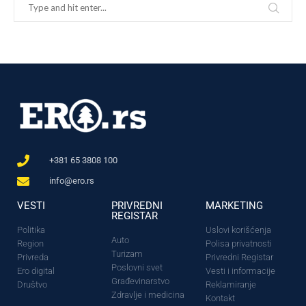
+381 65 3808 100
info@ero.rs
VESTI
PRIVREDNI
MARKETING
REGISTAR
Politika
Uslovi korišćenja
Auto
Region
Polisa privatnosti
Turizam
Privreda
Privredni Registar
Poslovni svet
Ero digital
Vesti i informacije
Građevinarstvo
Društvo
Reklamiranje
Zdravlje i medicina
Kontakt