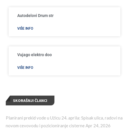
Autodelovi Drum str
VIŠE INFO
Vujago elektro doo
VIŠE INFO
SKORAŠNJI ČLANCI
Planirani prekid vode u Užicu 24. aprila: Spisak ulica, radovi na
novom cevovodu i pozicioniranje cisterne
Apr 24, 2026