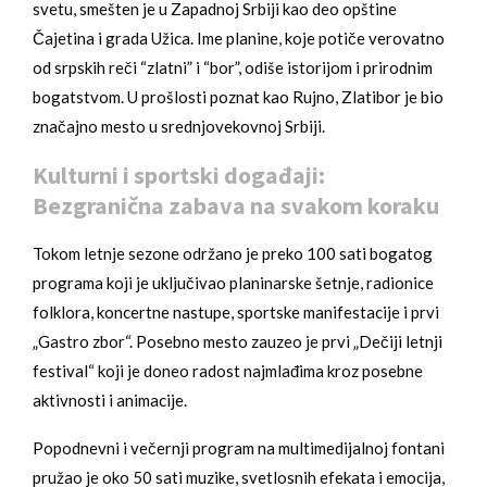
svetu, smešten je u Zapadnoj Srbiji kao deo opštine
Čajetina i grada Užica. Ime planine, koje potiče verovatno
od srpskih reči “zlatni” i “bor”, odiše istorijom i prirodnim
bogatstvom. U prošlosti poznat kao Rujno, Zlatibor je bio
značajno mesto u srednjovekovnoj Srbiji.
Kulturni i sportski događaji:
Bezgranična zabava na svakom koraku
Tokom letnje sezone održano je preko 100 sati bogatog
programa koji je uključivao planinarske šetnje, radionice
folklora, koncertne nastupe, sportske manifestacije i prvi
„Gastro zbor“. Posebno mesto zauzeo je prvi „Dečiji letnji
festival“ koji je doneo radost najmlađima kroz posebne
aktivnosti i animacije.
Popodnevni i večernji program na multimedijalnoj fontani
pružao je oko 50 sati muzike, svetlosnih efekata i emocija,