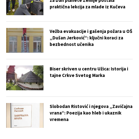
za Dan planete Zemlje postala
praktična lekcija za mlade iz Kučeva
Vežba evakuacije i gašenja požara u OŠ
„Dušan Jerković“: ključni koraci za
bezbednost učenika
Biser skriven u centru Užica: Istorija i
tajne Crkve Svetog Marka
Slobodan Ristović i njegova „Zavičajna
vrana“: Poezija kao hleb i ukaznik
vremena