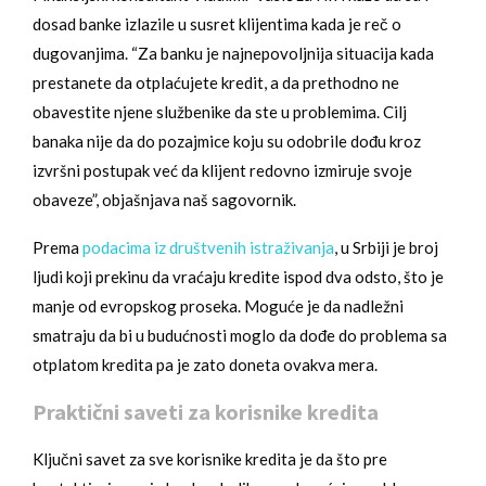
dosad banke izlazile u susret klijentima kada je reč o
dugovanjima. “Za banku je najnepovoljnija situacija kada
prestanete da otplaćujete kredit, a da prethodno ne
obavestite njene službenike da ste u problemima. Cilj
banaka nije da do pozajmice koju su odobrile dođu kroz
izvršni postupak već da klijent redovno izmiruje svoje
obaveze”, objašnjava naš sagovornik.
Prema
podacima iz društvenih istraživanja
, u Srbiji je broj
ljudi koji prekinu da vraćaju kredite ispod dva odsto, što je
manje od evropskog proseka. Moguće je da nadležni
smatraju da bi u budućnosti moglo da dođe do problema sa
otplatom kredita pa je zato doneta ovakva mera.
Praktični saveti za korisnike kredita
Ključni savet za sve korisnike kredita je da što pre