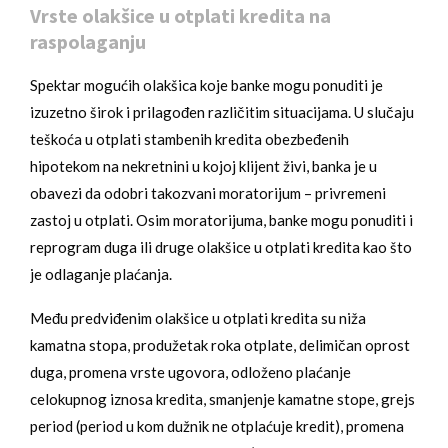
Vrste olakšice u otplati kredita na
raspolaganju
Spektar mogućih olakšica koje banke mogu ponuditi je
izuzetno širok i prilagođen različitim situacijama. U slučaju
teškoća u otplati stambenih kredita obezbeđenih
hipotekom na nekretnini u kojoj klijent živi, banka je u
obavezi da odobri takozvani moratorijum – privremeni
zastoj u otplati. Osim moratorijuma, banke mogu ponuditi i
reprogram duga ili druge olakšice u otplati kredita kao što
je odlaganje plaćanja.
Među predviđenim olakšice u otplati kredita su niža
kamatna stopa, produžetak roka otplate, delimičan oprost
duga, promena vrste ugovora, odloženo plaćanje
celokupnog iznosa kredita, smanjenje kamatne stope, grejs
period (period u kom dužnik ne otplaćuje kredit), promena