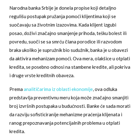
Narodna banka Srbije je donela propise koji detaljno
regulišu postupak pružanja pomoći klijentima koji se
suočavaju sa životnim izazovima. Kada klijent izgubi
posao, doživi značajno smanjenje prihoda, tešku bolest ili
povredu, suoči se sa smrću člana porodice ili razvodom
braka ukoliko je supružnik bio sudužnik, banka je u obavezi
da aktivira mehanizam pomoći. Ova mera, olakšice u otplati
kredita, se posebno odnosi na stambene kredite, ali pokriva
i druge vrste kreditnih obaveza.
Prema
analitičarima iz oblasti ekonomije
, ova odluka
predstavlja preventivnu meru koja može značajno smanjiti
broj izvršnih postupaka u budućnosti. Banke će sada morati
da razviju sofisticiranije mehanizme praćenja klijenata i
ranog prepoznavanja potencijalnih problema u otplati
kredita.