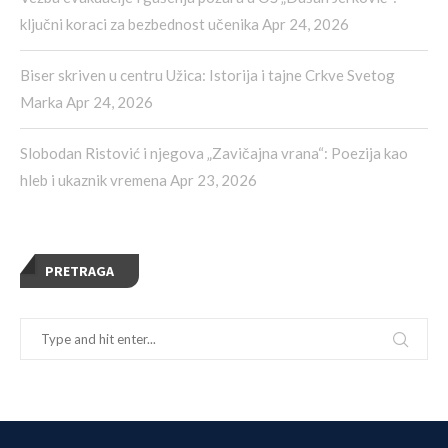
ključni koraci za bezbednost učenika
Apr 24, 2026
Biser skriven u centru Užica: Istorija i tajne Crkve Svetog
Marka
Apr 24, 2026
Slobodan Ristović i njegova „Zavičajna vrana“: Poezija kao
hleb i ukaznik vremena
Apr 23, 2026
PRETRAGA