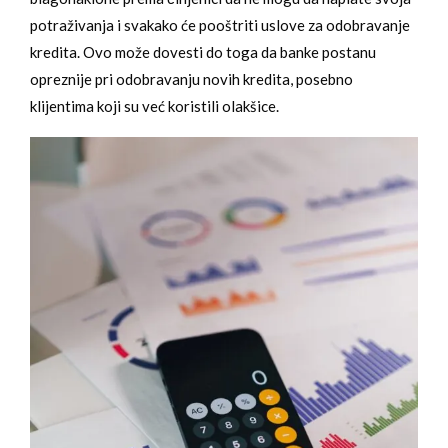
potraživanja i svakako će pooštriti uslove za odobravanje
kredita. Ovo može dovesti do toga da banke postanu
opreznije pri odobravanju novih kredita, posebno
klijentima koji su već koristili olakšice.