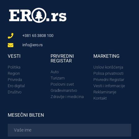
+381 65 3808 100
info@ero.rs
VESTI
PRIVREDNI
MARKETING
REGISTAR
Politika
Uslovi korišćenja
Auto
Region
Polisa privatnosti
Turizam
Privreda
Privredni Registar
Poslovni svet
Ero digital
Vesti i informacije
Građevinarstvo
Društvo
Reklamiranje
Zdravlje i medicina
Kontakt
MESEČNI BILTEN