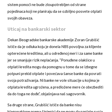
sistem pomoći ne bude zloupotrebljen od strane
pojedinaca koji ne planiraju da se ozbiljno posvete otplati
svojih obaveza.
Uticaj na bankarski sektor
Dekan Beogradske bankarske akademije Zoran Grubišić
ističe da je odluka koju je donela NBS povoljna za klijente
opterećene kreditima, ali u određenoj meri i za same banke
jer se smanjuje rizik neplaćanja. “Ponuđene olakšice u
otplati kredita mogu da pomognu u tome da se izbegne
potpuni prekid otplate i povećava šanse banke da povrati
svoja potraživanja. Ni banke ne vole situacije u kojima je
otplata kredita ugrožena, a predložene mere će obezbediti
da do toga ne dođe”, objašnjava naš sagovornik.
Sa druge strane, Grubišić ističe da banke nisu
blagonaklone prema činjenici da ne mogu da naplate svoja