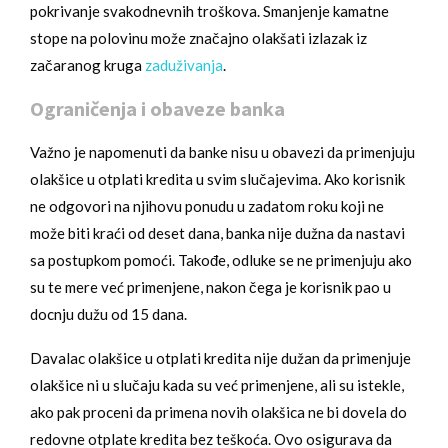
pokrivanje svakodnevnih troškova. Smanjenje kamatne
stope na polovinu može značajno olakšati izlazak iz
začaranog kruga
zaduživanja
.
Ograničenja i obaveze banka
Važno je napomenuti da banke nisu u obavezi da primenjuju
olakšice u otplati kredita u svim slučajevima. Ako korisnik
ne odgovori na njihovu ponudu u zadatom roku koji ne
može biti kraći od deset dana, banka nije dužna da nastavi
sa postupkom pomoći. Takođe, odluke se ne primenjuju ako
su te mere već primenjene, nakon čega je korisnik pao u
docnju dužu od 15 dana.
Davalac olakšice u otplati kredita nije dužan da primenjuje
olakšice ni u slučaju kada su već primenjene, ali su istekle,
ako pak proceni da primena novih olakšica ne bi dovela do
redovne otplate kredita bez teškoća. Ovo osigurava da