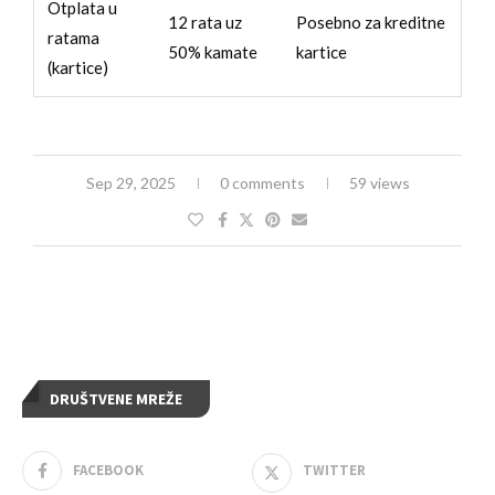
Otplata u
12 rata uz
Posebno za kreditne
ratama
50% kamate
kartice
(kartice)
Sep 29, 2025
0 comments
59 views
DRUŠTVENE MREŽE
FACEBOOK
TWITTER