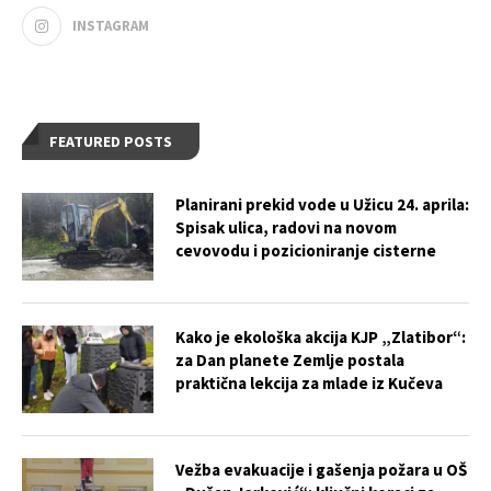
INSTAGRAM
FEATURED POSTS
Planirani prekid vode u Užicu 24. aprila:
Spisak ulica, radovi na novom
cevovodu i pozicioniranje cisterne
Kako je ekološka akcija KJP „Zlatibor“:
za Dan planete Zemlje postala
praktična lekcija za mlade iz Kučeva
Vežba evakuacije i gašenja požara u OŠ