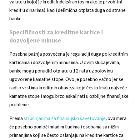
valute u kojoj je kredit indeksiran (osim ako je prvobitni
kredit u dinarima), kao i delimična otplata duga od strane
banke.
Specifičnosti za kreditne kartice i
dozvoljene minuse
Posebna pažnja posvećena je regulaciji duga po kreditnim
karticama i dozvoljenim minusima. U ovim slučajevima,
banke mogu ponuditi otplatu u 12 rata uz polovinu
ugovorene kamatne stope. Ovo je posebno važno jer se
radi o vrstima kreditnih obaveza koje često imaju najveće
kamatne stope i mogu brzo eskalirati u ozbiljne finansijske
probleme.
Prema
stručnjacima za finansijsko savetovanje
, ova mera
će posebno pomoći mladim ljudima i osobama sa nižim
primanjima koji se često oslanjaju na kreditne kartice za