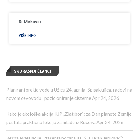
Dr Mirković
VIŠE INFO
SKORAŠNJI ČLANCI
Planirani prekid vode u Užicu 24. aprila: Spisak ulica, radovi na
novom cevovodu i pozicioniranje cisterne
Apr 24, 2026
Kako je ekološka akcija KJP „Zlatibor“: za Dan planete Zemlje
postala praktična lekcija za mlade iz Kučeva
Apr 24, 2026
Vežba evakuacije i gašenja požara u OŠ „Dušan Jerković“: