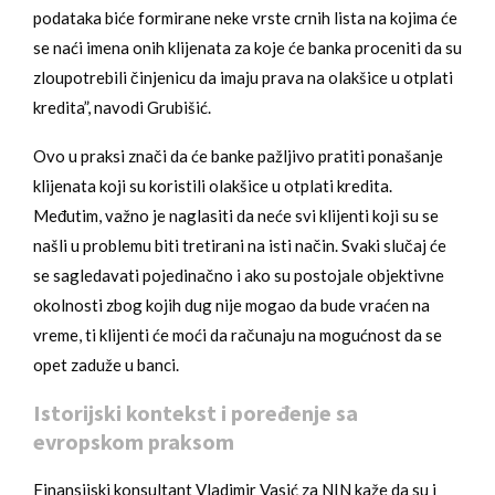
podataka biće formirane neke vrste crnih lista na kojima će
se naći imena onih klijenata za koje će banka proceniti da su
zloupotrebili činjenicu da imaju prava na olakšice u otplati
kredita”, navodi Grubišić.
Ovo u praksi znači da će banke pažljivo pratiti ponašanje
klijenata koji su koristili olakšice u otplati kredita.
Međutim, važno je naglasiti da neće svi klijenti koji su se
našli u problemu biti tretirani na isti način. Svaki slučaj će
se sagledavati pojedinačno i ako su postojale objektivne
okolnosti zbog kojih dug nije mogao da bude vraćen na
vreme, ti klijenti će moći da računaju na mogućnost da se
opet zaduže u banci.
Istorijski kontekst i poređenje sa
evropskom praksom
Finansijski konsultant Vladimir Vasić za NIN kaže da su i