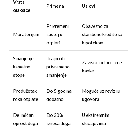
Vrsta
Primena
Uslovi
olakšice
Privremeni
Obavezno za
Moratorijum
zastoj u
stambene kredite sa
otplati
hipotekom
Smanjenje
Trajno ili
Zavisno od procene
kamatne
privremeno
banke
stope
smanjenje
Produžetak
Do 5 godina
Moguće uz reviziju
roka otplate
dodatno
ugovora
Delimičan
Do 30%
U ekstremnim
oprost duga
iznosa duga
slučajevima