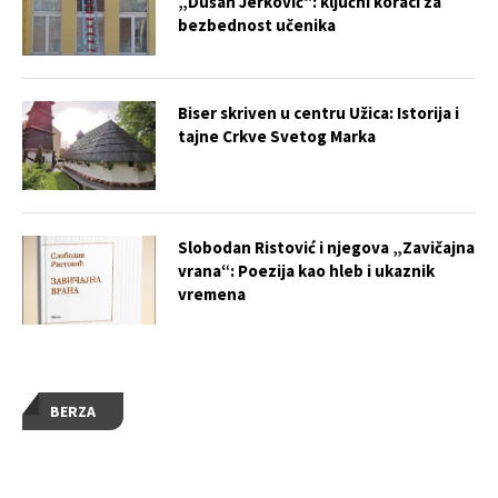
„Dušan Jerković“: ključni koraci za
bezbednost učenika
Biser skriven u centru Užica: Istorija i
tajne Crkve Svetog Marka
Slobodan Ristović i njegova „Zavičajna
vrana“: Poezija kao hleb i ukaznik
vremena
BERZA