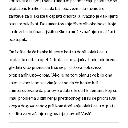
kontaktiraju svoju banku ukoliko predosećaju probleme sa
otplatom. Banke će sada biti obavezne da razmotre
zahteve za olakšice u otplati kredita, ali važno je da klijenti
budu proaktivni. Dokumentovanje životnih okolnosti koje
su dovele do finansijskih teškoća može značajno olakšati
postupak.
On ističe da će banke klijente koji su dobili olakšice u
otplati kredita a opet žele da im pozajmica bude odobrena
gledati kroz prizmu da li su se pridržavali obaveza
propisanih ugovorom. “Ako je na tom planu sve bilo ona
kako je zacrtano sasvim je jasno da će banke biti
zainteresovane da ponovo odobre kredit klijentima koji su
imali problema u izmirenju prethodnog ali su se pridržavali
svega dogovorenog prilikom dobijanja olakšice u otplati
kredita za vraćanje dugovanja”, navodi Vasić.