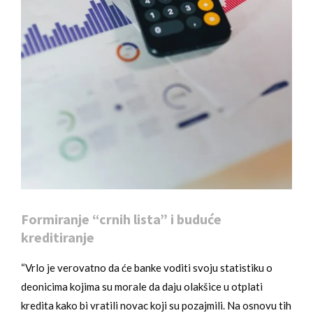
Formiranje “crnih lista” i buduće
kreditiranje
“Vrlo je verovatno da će banke voditi svoju statistiku o
deonicima kojima su morale da daju olakšice u otplati
kredita kako bi vratili novac koji su pozajmili. Na osnovu tih