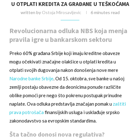
U OTPLATI KREDITA ZA GRAĐANE U TEŠKOĆAMA
written by
Ostoja Mirosavljevic
6 minutes read
Revolucionarna odluka NBS koja menja
pravila igre u bankarskom sektoru
Preko 60% građana Srbije koji imaju kreditne obaveze
mogu očekivati značajne olakšice u otplati kredita u
otplati svojih dugovanja nakon donošenja nove mere
Narodne banke Srbije
. Od 15. oktobra, sve banke u našoj
zemlji postaju obavezne da deonicima ponude različite
oblike pomoći pre nego što pokrenu postupak prinudne
naplate. Ova odluka predstavlja značajan pomak u
zaštiti
prava potrošača
finansijskih usluga i usklađuje srpsko
zakonodavstvo sa evropskim standardima.
Šta tačno donosi nova regulativa?