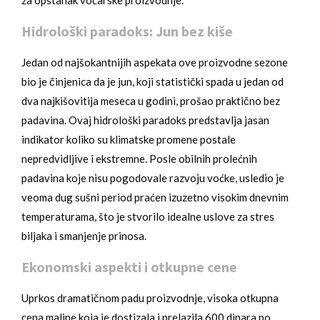
za opstanak voćarske proizvodnje.
Hidrološki paradoks: Jun bez kiše
Jedan od najšokantnijih aspekata ove proizvodne sezone
bio je činjenica da je jun, koji statistički spada u jedan od
dva najkišovitija meseca u godini, prošao praktično bez
padavina. Ovaj hidrološki paradoks predstavlja jasan
indikator koliko su klimatske promene postale
nepredvidljive i ekstremne. Posle obilnih prolećnih
padavina koje nisu pogodovale razvoju voćke, usledio je
veoma dug sušni period praćen izuzetno visokim dnevnim
temperaturama, što je stvorilo idealne uslove za stres
biljaka i smanjenje prinosa.
Ekonomski aspekti i otkupne cene
Uprkos dramatičnom padu proizvodnje, visoka otkupna
cena maline koja je dostizala i prelazila 600 dinara po