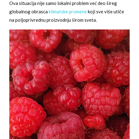
Ova situacija nije samo lokalni problem već deo šireg
globalnog obrasca
klimatske promene
koji sve više utiče
na poljoprivrednu proizvodnju širom sveta.