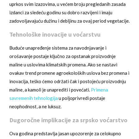
uprkos svim izazovima, u većem broju pregledanih zasada
izdanci za sledeću godinu su dobro razvijeni i imaju
zadovoljavajuću dužinu i debljinu za ovaj period vegetacije.
Tehnološke inovacije u voćarstvu
Buduće unapređenje sistema za navodnjavanje i
orošavanje postaje ključno za opstanak proizvodnje
maline u uslovima klimatskih promena. Ako se nastavi
ovakav trend promene agroekoloških uslova bez promena i
inovacija, teško ćemo održati čak i postojeću proizvodnju
maline, a kamoli je unaprediti i povećati.
Primena
savremenih tehnologija
u poljoprivredi postaje
neophodnost, a ne luksuz.
Dugoročne implikacije za srpsko voćarstvo
Ova godina predstavlja jasan upozorenje za celokupno