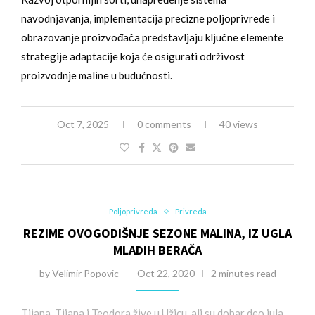
navodnjavanja, implementacija precizne poljoprivrede i
obrazovanje proizvođača predstavljaju ključne elemente
strategije adaptacije koja će osigurati održivost
proizvodnje maline u budućnosti.
Oct 7, 2025
0 comments
40 views
Poljoprivreda
Privreda
REZIME OVOGODIŠNJE SEZONE MALINA, IZ UGLA
MLADIH BERAČA
by
Velimir Popovic
Oct 22, 2020
2 minutes read
Tijana, Tijana i Teodora žive u Užicu, ali su dobar deo jula