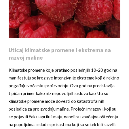
Uticaj klimatske promene i ekstrema na
razvoj maline
Klimatske promene koje pratimo poslednjih 10-20 godina
manifestuju se kroz sve intenzivnije ekstreme koji direktno
pogađaju voćarsku proizvodnju. Ova godina predstavlja
tipičan primer kako niz nepovoljnih uslova kao što su
klimatske promene može dovesti do katastrofalnih
posledica za proizvodnju maline. Prolećni mrazevi, koji su
se pojavili čak u aprilu i maju, naneli su značajna oštećenja
na pupoljcima i mladim prirastima koji su se tek bili razvili.