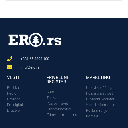
+381 65 3808 100
info@ero.rs
VESTI
PRIVREDNI
MARKETING
REGISTAR
Politika
Uslovi korišćenja
Auto
Region
Polisa privatnosti
Turizam
Privreda
Privredni Registar
Poslovni svet
Ero digital
Vesti i informacije
Građevinarstvo
Društvo
Reklamiranje
Zdravlje i medicina
Kontakt