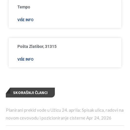
Tempo
VIŠE INFO
Pošta Zlatibor, 31315
VIŠE INFO
SKORAŠNJI ČLANCI
Planirani prekid vode u Užicu 24. aprila: Spisak ulica, radovi na
novom cevovodu i pozicioniranje cisterne
Apr 24, 2026