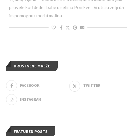
provele kod dede i babe u selima Ponikve i Vrutci u želji da
im pomognu u berbi malina …
DRUŠTVENE MREŽE
FACEBOOK
TWITTER
INSTAGRAM
FEATURED POSTS