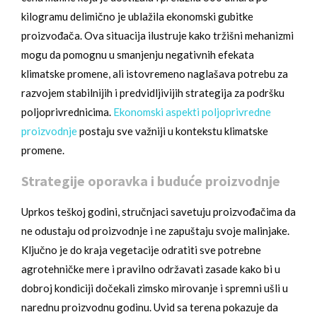
kilogramu delimično je ublažila ekonomski gubitke
proizvođača. Ova situacija ilustruje kako tržišni mehanizmi
mogu da pomognu u smanjenju negativnih efekata
klimatske promene, ali istovremeno naglašava potrebu za
razvojem stabilnijih i predvidljivijih strategija za podršku
poljoprivrednicima.
Ekonomski aspekti poljoprivredne
proizvodnje
postaju sve važniji u kontekstu klimatske
promene.
Strategije oporavka i buduće proizvodnje
Uprkos teškoj godini, stručnjaci savetuju proizvođačima da
ne odustaju od proizvodnje i ne zapuštaju svoje malinjake.
Ključno je do kraja vegetacije odratiti sve potrebne
agrotehničke mere i pravilno održavati zasade kako bi u
dobroj kondiciji dočekali zimsko mirovanje i spremni ušli u
narednu proizvodnu godinu. Uvid sa terena pokazuje da