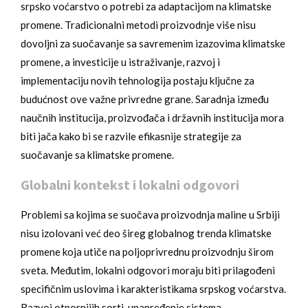
srpsko voćarstvo o potrebi za adaptacijom na klimatske
promene. Tradicionalni metodi proizvodnje više nisu
dovoljni za suočavanje sa savremenim izazovima klimatske
promene, a investicije u istraživanje, razvoj i
implementaciju novih tehnologija postaju ključne za
budućnost ove važne privredne grane. Saradnja između
naučnih institucija, proizvođača i državnih institucija mora
biti jača kako bi se razvile efikasnije strategije za
suočavanje sa klimatske promene.
Globalni kontekst i lokalni odgovori
Problemi sa kojima se suočava proizvodnja maline u Srbiji
nisu izolovani već deo šireg globalnog trenda klimatske
promene koja utiče na poljoprivrednu proizvodnju širom
sveta. Međutim, lokalni odgovori moraju biti prilagođeni
specifičnim uslovima i karakteristikama srpskog voćarstva.
Razvoj otpornijih sorti, unapređenje sistema