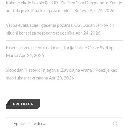
Kako je ekološka akcija KJP „Zlatibor“: za Dan planete Zemlje
postala praktična lekcija za mlade iz Kučeva
Apr 24, 2026
Vežba evakuacije i gašenja požara u OŠ „Dušan Jerković“:
ključni koraci za bezbednost učenika
Apr 24, 2026
Biser skriven u centru Užica: Istorija i tajne Crkve Svetog
Marka
Apr 24, 2026
Slobodan Ristović i njegova „Zavičajna vrana“: Poezija kao
hleb i ukaznik vremena
Apr 23, 2026
PRETRAGA