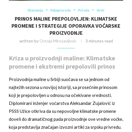
Ekonomija
Poljoprivreda
Priroda
Vesti
PRINOS MALINE PREPOLOVLJEN: KLIMATSKE
PROMENE I STRATEGIJE OPORAVKA VOĆARSKE
PROIZVODNJE
written by
Ostoja Mirosavljevic
3 minutes read
Kriza u proizvodnji maline: Klimatske
promene i ekstremi prepolovili prinos
Proizvodnja maline u Srbiji suočava se sa jednom od
najtežih sezona u novijoj istoriji, sa prosečnim prinosom
koji je prepolovljen u odnosu na očekivane vrednosti.
Diplomirani inženjer voćarstva Aleksandar Zujalović iz
PSSS Užice otkriva da su nepovoljne klimatske promene
doveli do dramatičnog pada proizvodnje ove vredne voćke,
koja predstavlja značajan izvozni artikl za srpsku privredu.