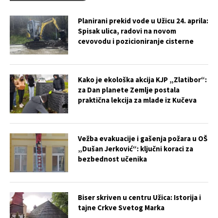
Planirani prekid vode u Užicu 24. aprila:
Spisak ulica, radovi na novom
cevovodu i pozicioniranje cisterne
Kako je ekološka akcija KJP „Zlatibor“:
za Dan planete Zemlje postala
praktična lekcija za mlade iz Kučeva
Vežba evakuacije i gašenja požara u OŠ
„Dušan Jerković“: ključni koraci za
bezbednost učenika
Biser skriven u centru Užica: Istorija i
tajne Crkve Svetog Marka