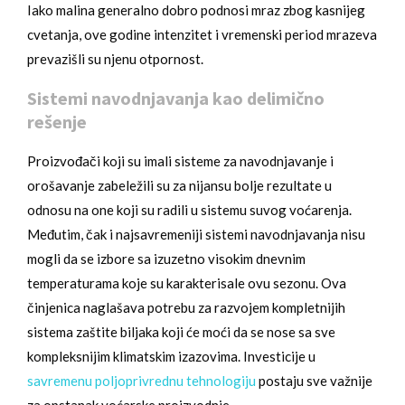
Iako malina generalno dobro podnosi mraz zbog kasnijeg
cvetanja, ove godine intenzitet i vremenski period mrazeva
prevazišli su njenu otpornost.
Sistemi navodnjavanja kao delimično
rešenje
Proizvođači koji su imali sisteme za navodnjavanje i
orošavanje zabeležili su za nijansu bolje rezultate u
odnosu na one koji su radili u sistemu suvog voćarenja.
Međutim, čak i najsavremeniji sistemi navodnjavanja nisu
mogli da se izbore sa izuzetno visokim dnevnim
temperaturama koje su karakterisale ovu sezonu. Ova
činjenica naglašava potrebu za razvojem kompletnijih
sistema zaštite biljaka koji će moći da se nose sa sve
kompleksnijim klimatskim izazovima. Investicije u
savremenu poljoprivrednu tehnologiju
postaju sve važnije