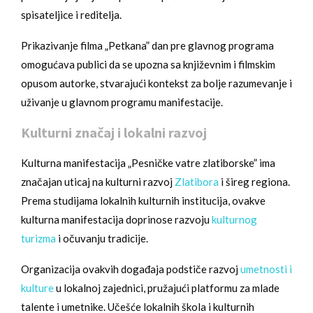
spisateljice i reditelja.
Prikazivanje filma „Petkana” dan pre glavnog programa
omogućava publici da se upozna sa književnim i filmskim
opusom autorke, stvarajući kontekst za bolje razumevanje i
uživanje u glavnom programu manifestacije.
Kulturni značaj i lokalni razvoj
Kulturna manifestacija „Pesničke vatre zlatiborske” ima
značajan uticaj na kulturni razvoj
Zlatibora
i šireg regiona.
Prema studijama lokalnih kulturnih institucija, ovakve
kulturna manifestacija doprinose razvoju
kulturnog
turizma
i očuvanju tradicije.
Organizacija ovakvih događaja podstiče razvoj
umetnosti i
kulture
u lokalnoj zajednici, pružajući platformu za mlade
talente i umetnike. Učešće lokalnih škola i kulturnih