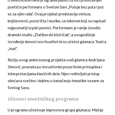
poetični performans o Svetom Savi „Putuje bez puta i put
se za njim rađa”. Ovaj projekat predstavlja sintezu
književnosti, pozorišta i muzike, sa tekstom koji su napisali
najpoznatiji srpski pesnici. Performans je ranije izvodio
dramski studio „Zlatiborski bistričak”, a ovogodišnje
izvođenje donosi novi kvalitet kroz učešće glumaca Teatra
„Inat”.
Režiju ovog ambicioznog projekta vodi glumica Andrijana
Simović, poznata po inovativnim pozorišnim pristupima i
interpretacijama klasičnih dela. Njen rediteljski pristup
obećava svežinu i dubinu u tumačenju tematike vezane za
Svetog Savu.
Učesnici umetničkog programa
U programu učestvuje impresivna grupa glumaca: Matija