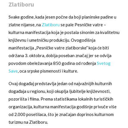
Zlatiboru
Svake godine, kada jesen počne da boji planinske padine u
zlatne nijanse, na
Zlatiboru
se pale Pesničke vatre –
kulturna manifestacija koja je postala sinonim za kvalitetnu
književnu i umetničku produkciju. Ovogodišnja
manifestacija „Pesničke vatre zlatiborske” koja će biti
održana 3. oktobra, dobija poseban značaj jer se odvija
povodom obeležavanja 850 godina od rođenja
Svetog
Save
, oca srpske pismenosti i kulture.
Ovaj događaj predstavlja jedan od najvažnijih kulturnih
događaja u regionu, koji okuplja ljubitelje književnosti,
pozorišta i filma. Prema statistikama lokalnih turističkih
organizacija, kulturna manifestacija godišnje privuče više
od 2.000 posetilaca, što je značajan doprinos kulturnom
turizmu na Zlatiboru.