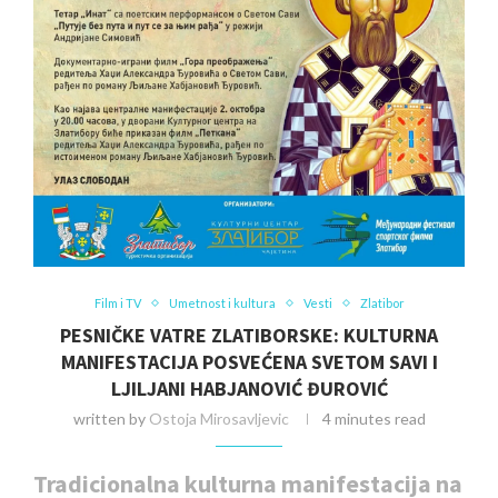
Film i TV
Umetnost i kultura
Vesti
Zlatibor
PESNIČKE VATRE ZLATIBORSKE: KULTURNA
MANIFESTACIJA POSVEĆENA SVETOM SAVI I
LJILJANI HABJANOVIĆ ĐUROVIĆ
written by
Ostoja Mirosavljevic
4 minutes read
Tradicionalna kulturna manifestacija na