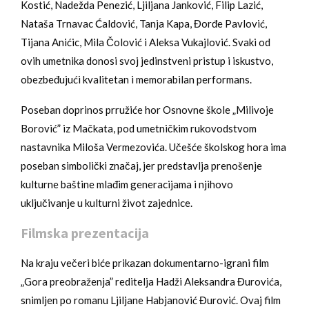
Kostić, Nadežda Penezić, Ljiljana Janković, Filip Lazić,
Nataša Trnavac Ćaldović, Tanja Kapa, Đorđe Pavlović,
Tijana Anićic, Mila Čolović i Aleksa Vukajlović. Svaki od
ovih umetnika donosi svoj jedinstveni pristup i iskustvo,
obezbeđujući kvalitetan i memorabilan performans.
Poseban doprinos prružiće hor Osnovne škole „Milivoje
Borović” iz Mačkata, pod umetničkim rukovodstvom
nastavnika Miloša Vermezovića. Učešće školskog hora ima
poseban simbolički značaj, jer predstavlja prenošenje
kulturne baštine mlađim generacijama i njihovo
uključivanje u kulturni život zajednice.
Filmska prezentacija
Na kraju večeri biće prikazan dokumentarno-igrani film
„Gora preobraženja” reditelja Hadži Aleksandra Đurovića,
snimljen po romanu Ljiljane Habjanović Đurović. Ovaj film