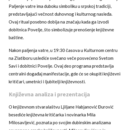
Paljenje vatre ima duboku simboliku u srpskoj tradiciji,
predstavljajući večnost duhovnog i kulturnog nasleđa.
Ovaj ritual posebno dobija na značaju kada ga izvodi
dobitnica Povelje, što simbolizuje prenošenje književne
baštine.
Nakon paljenja vatre, u 19:30 časova u Kulturnom centru
na Zlatiboru uslediće svečano veče posvećeno Svetom
Savi i dobitnici Povelje. Ovaj deo programa predstavlja
centralni događaj manifestacije, gde će se okupiti književni
kritičari, umetnici i ljubitelji književnosti.
Književna analiza i prezentacija
O književnom stvaralaštvu Ljiljane Habjanović Đurović
besediće književna kritičarka i novinarka Mila
Milosavljević, poznata po svojim dubinskim analizama