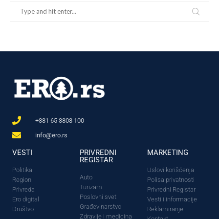
+381 65 3808 100
info@ero.rs
VESTI
PRIVREDNI
MARKETING
REGISTAR
Politika
Uslovi korišćenja
Auto
Region
Polisa privatnosti
Turizam
Privreda
Privredni Registar
Poslovni svet
Ero digital
Vesti i informacije
Građevinarstvo
Društvo
Reklamiranje
Zdravlje i medicina
Kontakt