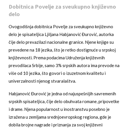
Dobitnica Povelje za sveukupno književno
delo
Ovogodišnja dobitnica Povelje za sveukupno književno
delo je spisateljica Ljiljana Habjanović Đurović, autorka
čije delo prevazilazi nacionalne granice. Njene knjige su
prevedene na 18 jezika, što je retko dostignuće u srpskoj
književnosti. Prema podacima Udruženja književnih
prevodilaca Srbije, samo 3% srpskih autora ima prevode na
više od 10 jezika, što govori o izuzetnom kvalitetu i
univerzalnosti njenog stvaralaštva.
Habjanović Đurović je jedna od najuspešnijih savremenih
srpskih spisateljica, čije delo obuhvata romane, pripovetke
i drame. Njena popularnost u inostranstvu posebno je
izražena u zemljama srednjoevropskog regiona, gde je
dobila brojne nagrade i priznanja za svoj književni