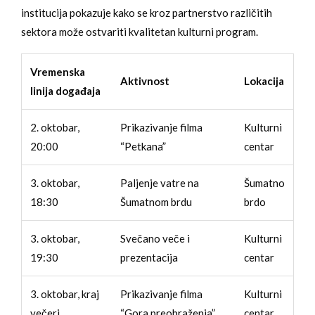
institucija pokazuje kako se kroz partnerstvo različitih
sektora može ostvariti kvalitetan kulturni program.
Vremenska
Aktivnost
Lokacija
linija događaja
2. oktobar,
Prikazivanje filma
Kulturni
20:00
“Petkana”
centar
3. oktobar,
Paljenje vatre na
Šumatno
18:30
Šumatnom brdu
brdo
3. oktobar,
Svečano veče i
Kulturni
19:30
prezentacija
centar
3. oktobar, kraj
Prikazivanje filma
Kulturni
večeri
“Gora preobraženja”
centar