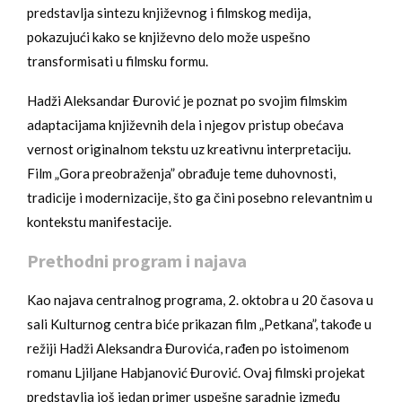
predstavlja sintezu književnog i filmskog medija,
pokazujući kako se književno delo može uspešno
transformisati u filmsku formu.
Hadži Aleksandar Đurović je poznat po svojim filmskim
adaptacijama književnih dela i njegov pristup obećava
vernost originalnom tekstu uz kreativnu interpretaciju.
Film „Gora preobraženja” obrađuje teme duhovnosti,
tradicije i modernizacije, što ga čini posebno relevantnim u
kontekstu manifestacije.
Prethodni program i najava
Kao najava centralnog programa, 2. oktobra u 20 časova u
sali Kulturnog centra biće prikazan film „Petkana”, takođe u
režiji Hadži Aleksandra Đurovića, rađen po istoimenom
romanu Ljiljane Habjanović Đurović. Ovaj filmski projekat
predstavlja još jedan primer uspešne saradnje između