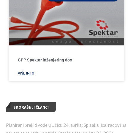
GPP Spektar inženjering doo
VIŠE INFO
SKORAŠNJI ČLANCI
Planirani prekid vode u Užicu 24. aprila: Spisak ulica, radovi na
novom cevovodu i pozicioniranje cisterne
Apr 24, 2026