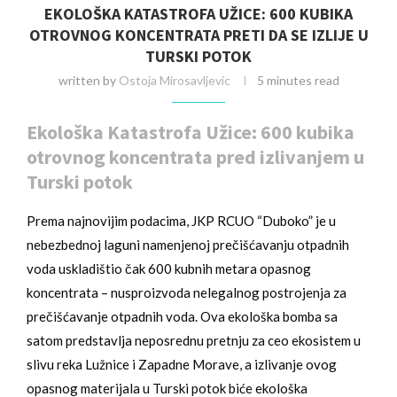
EKOLOŠKA KATASTROFA UŽICE: 600 KUBIKA
OTROVNOG KONCENTRATA PRETI DA SE IZLIJE U
TURSKI POTOK
written by
Ostoja Mirosavljevic
5 minutes read
Ekološka Katastrofa Užice: 600 kubika
otrovnog koncentrata pred izlivanjem u
Turski potok
Prema najnovijim podacima, JKP RCUO “Duboko” je u
nebezbednoj laguni namenjenoj prečišćavanju otpadnih
voda uskladištio čak 600 kubnih metara opasnog
koncentrata – nusproizvoda nelegalnog postrojenja za
prečišćavanje otpadnih voda. Ova ekološka bomba sa
satom predstavlja neposrednu pretnju za ceo ekosistem u
slivu reka Lužnice i Zapadne Morave, a izlivanje ovog
opasnog materijala u Turski potok biće ekološka