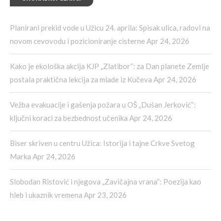
Planirani prekid vode u Užicu 24. aprila: Spisak ulica, radovi na
novom cevovodu i pozicioniranje cisterne
Apr 24, 2026
Kako je ekološka akcija KJP „Zlatibor“: za Dan planete Zemlje
postala praktična lekcija za mlade iz Kučeva
Apr 24, 2026
Vežba evakuacije i gašenja požara u OŠ „Dušan Jerković“:
ključni koraci za bezbednost učenika
Apr 24, 2026
Biser skriven u centru Užica: Istorija i tajne Crkve Svetog
Marka
Apr 24, 2026
Slobodan Ristović i njegova „Zavičajna vrana“: Poezija kao
hleb i ukaznik vremena
Apr 23, 2026