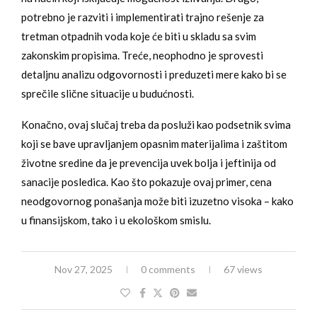
potrebno je razviti i implementirati trajno rešenje za
tretman otpadnih voda koje će biti u skladu sa svim
zakonskim propisima. Treće, neophodno je sprovesti
detaljnu analizu odgovornosti i preduzeti mere kako bi se
sprečile slične situacije u budućnosti.
Konačno, ovaj slučaj treba da posluži kao podsetnik svima
koji se bave upravljanjem opasnim materijalima i zaštitom
životne sredine da je prevencija uvek bolja i jeftinija od
sanacije posledica. Kao što pokazuje ovaj primer, cena
neodgovornog ponašanja može biti izuzetno visoka – kako
u finansijskom, tako i u ekološkom smislu.
Nov 27, 2025
0 comments
67 views