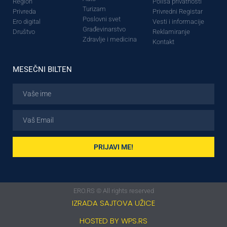
Region
Polisa privatnosti
Turizam
Privreda
Privredni Registar
Poslovni svet
Ero digital
Vesti i informacije
Građevinarstvo
Društvo
Reklamiranje
Zdravlje i medicina
Kontakt
MESEČNI BILTEN
PRIJAVI ME!
ERO.RS © All rights reserved
IZRADA SAJTOVA UŽICE
HOSTED BY WPS.RS