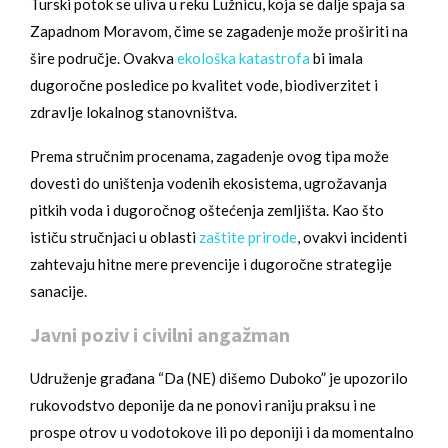
Turski potok se uliva u reku Lužnicu, koja se dalje spaja sa
Zapadnom Moravom, čime se zagadenje može proširiti na
šire područje. Ovakva
ekološka katastrofa
bi imala
dugoročne posledice po kvalitet vode, biodiverzitet i
zdravlje lokalnog stanovništva.
Prema stručnim procenama, zagadenje ovog tipa može
dovesti do uništenja vodenih ekosistema, ugrožavanja
pitkih voda i dugoročnog oštećenja zemljišta. Kao što
ističu stručnjaci u oblasti
zaštite prirode
, ovakvi incidenti
zahtevaju hitne mere prevencije i dugoročne strategije
sanacije.
Javni poziv i civilni angažman
Udruženje građana “Da (NE) dišemo Duboko” je upozorilo
rukovodstvo deponije da ne ponovi raniju praksu i ne
prospe otrov u vodotokove ili po deponiji i da momentalno