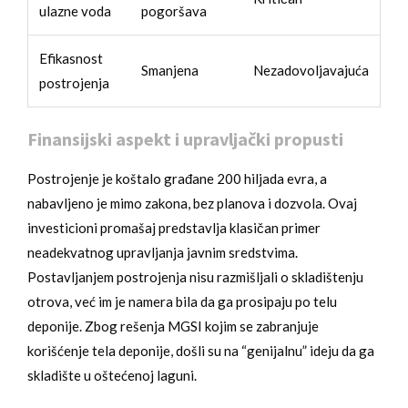
ulazne voda
pogoršava
Efikasnost
Smanjena
Nezadovoljavajuća
postrojenja
Finansijski aspekt i upravljački propusti
Postrojenje je koštalo građane 200 hiljada evra, a
nabavljeno je mimo zakona, bez planova i dozvola. Ovaj
investicioni promašaj predstavlja klasičan primer
neadekvatnog upravljanja javnim sredstvima.
Postavljanjem postrojenja nisu razmišljali o skladištenju
otrova, već im je namera bila da ga prosipaju po telu
deponije. Zbog rešenja MGSI kojim se zabranjuje
korišćenje tela deponije, došli su na “genijalnu” ideju da ga
skladište u oštećenoj laguni.