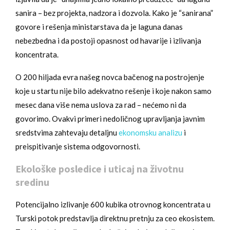
sanira – bez projekta, nadzora i dozvola. Kako je “sanirana”
govore i rešenja ministarstava da je laguna danas
nebezbedna i da postoji opasnost od havarije i izlivanja
koncentrata.
O 200 hiljada evra našeg novca bačenog na postrojenje
koje u startu nije bilo adekvatno rešenje i koje nakon samo
mesec dana više nema uslova za rad – nećemo ni da
govorimo. Ovakvi primeri nedoličnog upravljanja javnim
sredstvima zahtevaju detaljnu
ekonomsku analizu
i
preispitivanje sistema odgovornosti.
Ekološke posledice i uticaj na životnu
sredinu
Potencijalno izlivanje 600 kubika otrovnog koncentrata u
Turski potok predstavlja direktnu pretnju za ceo ekosistem.