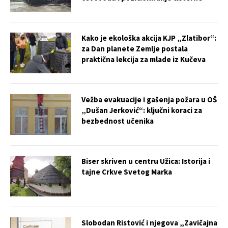
Kako je ekološka akcija KJP „Zlatibor“:
za Dan planete Zemlje postala
praktična lekcija za mlade iz Kučeva
Vežba evakuacije i gašenja požara u OŠ
„Dušan Jerković“: ključni koraci za
bezbednost učenika
Biser skriven u centru Užica: Istorija i
tajne Crkve Svetog Marka
Slobodan Ristović i njegova „Zavičajna