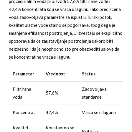
proceduralnih voda proizvodi 57,6% filtrirane vode i
42,4% koncentrata koji se vraća u lagunu. Iako prečišćena
voda zadovoljava parametre za ispust u Turski potok,
kvalitet ulazne vode stalno se pogoršava, zbog čega je
smanjena efikasnost postrojenja. U izveštaju se eksplicitno
upozorava da će zaustavljanje postrojenja uskoro biti
neizbežno i da je neophodno što pre obezbediti uslove da
se koncentrat ne vraća u lagunu.
Parametar
Vrednost
Status
Filtrirana
Zadovoljava
57,6%
voda
standarde
Koncentrat
42,4%
Vraća se u lagunu
Kvalitet
Konstantno se
Kritičan