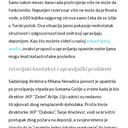
Samo nakon mesec dana rada postrojenje više ne može da
funkcioniše. Napunjen rezervoar više ne može da prihvata
vode, a 600 kubika najgoreg otrova samo čeka da se izlije
u Turski potok. Ova situacija jasno pokazuje nedostatak
stručnosti i odgovornosti kod onih koji upravljaju
deponijom. Kao što možete videti u našoj
industrijskoj
analizi
, ovakvi propusti u upravljanju opasnim materijama
mogu imati katastrofalne posledice.
Istorijski kontekst i upravljački problemi
Sadašnjeg direktora Milana Nenadića javnost je upamtila
po prosipanju otpada po šumama Golije u vreme kada je bio
direktor JKP “Zelen” Arilje, čiji radnici su nedavno
štrajkovali zbog neisplaćenih dohodaka. Protiv bivše
direktorke JKP “Duboko”, Tanje Knežević, vodi se krivični
postupak zbog požara na deponiji, a svojevremeno je
izjavila da je “unajmila jedno lokalno preduzeće” da lagunu