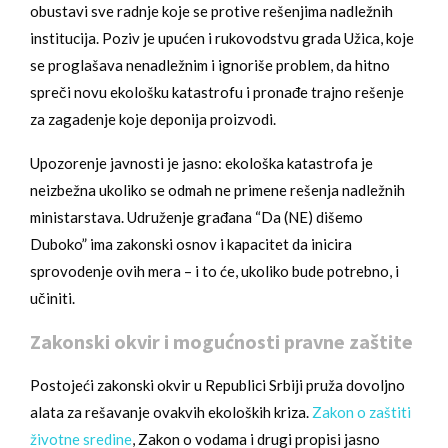
obustavi sve radnje koje se protive rešenjima nadležnih
institucija. Poziv je upućen i rukovodstvu grada Užica, koje
se proglašava nenadležnim i ignoriše problem, da hitno
spreči novu ekološku katastrofu i pronađe trajno rešenje
za zagadenje koje deponija proizvodi.
Upozorenje javnosti je jasno: ekološka katastrofa je
neizbežna ukoliko se odmah ne primene rešenja nadležnih
ministarstava. Udruženje građana “Da (NE) dišemo
Duboko” ima zakonski osnov i kapacitet da inicira
sprovodenje ovih mera – i to će, ukoliko bude potrebno, i
učiniti.
Zakonski okvir i mogućnosti pravne zaštite
Postojeći zakonski okvir u Republici Srbiji pruža dovoljno
alata za rešavanje ovakvih ekoloških kriza.
Zakon o zaštiti
životne sredine
, Zakon o vodama i drugi propisi jasno