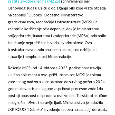
zaštite životne sredine (MZŽŠ)
i privremenoj meri
Osnovnog suda u Užicu o odlaganju bilo koje vrste otpada
na deponiji “Duboko”. Dodatno, Ministarstvo
građevinarstva, saobraćaja i infrastrukture (MGSI) je
zabranilo korišćenje tela deponije, dok je Ministarstvo
poljoprivrede, šumarstva i vodoprivrede (MPŠV) zabranilo
ispuštanje neprečišćenih voda u vodotokove. Ova
trostruka pravna zabrana jasno ukazuje na ozbiljnost
situacije i neophodnost hitne reakcije.
Rešenje MGSI od 14. oktobra 2025. godine predstavlja
ključan dokument u ovoj priči. Inspektor MGSI je tokom
vanrednog nadzora konstatovao da su zbog požara 2024.
godine devastirane lagune za prihvat procesne vode i da
postoji opasnost od prodora ove vode u Turski potok, čime
su ugroženi život i zdravlje ljudi. Ministarstvo je naložilo
JKP RCUO “Duboko” izvođenje radova na sanaciji defekata