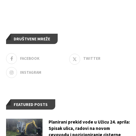
DRUŠTVENE MREŽE
FACEBOOK
TWITTER
INSTAGRAM
FEATURED POSTS
Planirani prekid vode u Užicu 24. aprila:
Spisak ulica, radovi na novom
cevovodu i pozicioniranje cisterne