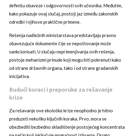
definišu obaveze i odgovornosti svih učesnika. Međutim,
kako pokazuje ovaj slučaj, postoji jaz između zakonskih
odredbi i njihove praktične primene.
Rešenja nadležnih ministarstava predstavljaju pravno
obavezujuće dokumente čije se nepoštovanje može
sankcionisati. U slučaju neprimenjivanja ovih rešenja,
postoje mehanizmi prinude koji mogu biti pokrenuti kako
od strane državnih organa, tako i od strane gradanskih
inicijativa.
Budući koraci i preporuke za rešavanje
krize
Za rešavanje ove ekološke krize neophodno je hitno
preduzeti nekoliko ključnih koraka. Prvo, mora se
obezbediti bezbedno skladištenje postojećeg koncentrata
na način koji isključuje mogućnost izlivanja. Drugo,