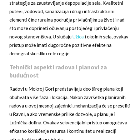
strategije za zaustavljanje depopulacije sela. Kvalitetni
putevi, vodovod, kanalizacija i drugi infrastrukturni
elementi čine ruralna područja privlačnijim za život i rad,
što može doprineti očuvanju postojećeg i privlačenju
novog stanovništva. U slučaju
Užica
i okolnih sela, ovakav
pristup može imati dugoročne pozitivne efekte na
demografsku sliku cele regije.
Tehnički aspekti radova i planovi za
budućnost
Radovi u Mokroj Gori predstavljaju deo šireg plana koji
obuhvata više faza i lokacija. Nakon završetka planiranih
radova u ovoj mesnoj zajednici, mehanizacija će se preseliti
u Ravni, a ako vremenske prilike dozvole, u planu je i
Lužnička dolina. Ovakav sekvencijalni pristup omogućava
efikasno korišćenje resursa i kontinuitet u realizaciji
infrastrukturnih projekata.