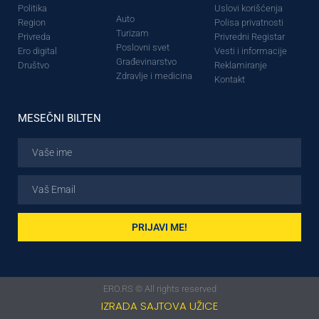
Politika
Uslovi korišćenja
Auto
Region
Polisa privatnosti
Turizam
Privreda
Privredni Registar
Poslovni svet
Ero digital
Vesti i informacije
Građevinarstvo
Društvo
Reklamiranje
Zdravlje i medicina
Kontakt
MESEČNI BILTEN
PRIJAVI ME!
ERO.RS © All rights reserved
IZRADA SAJTOVA UŽICE