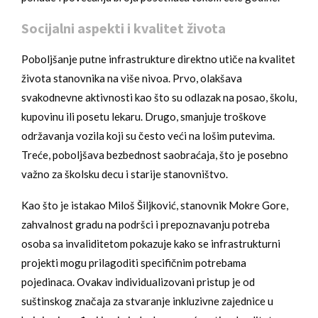
Socijalni aspekti i kvalitet života
Poboljšanje putne infrastrukture direktno utiče na kvalitet
života stanovnika na više nivoa. Prvo, olakšava
svakodnevne aktivnosti kao što su odlazak na posao, školu,
kupovinu ili posetu lekaru. Drugo, smanjuje troškove
održavanja vozila koji su često veći na lošim putevima.
Treće, poboljšava bezbednost saobraćaja, što je posebno
važno za školsku decu i starije stanovništvo.
Kao što je istakao Miloš Šiljković, stanovnik Mokre Gore,
zahvalnost gradu na podršci i prepoznavanju potreba
osoba sa invaliditetom pokazuje kako se infrastrukturni
projekti mogu prilagoditi specifičnim potrebama
pojedinaca. Ovakav individualizovani pristup je od
suštinskog značaja za stvaranje inkluzivne zajednice u