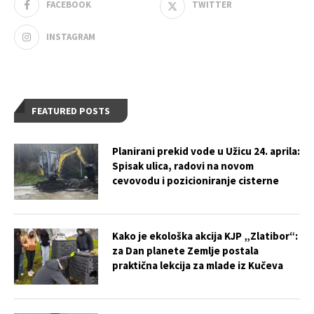
FACEBOOK
TWITTER
INSTAGRAM
FEATURED POSTS
Planirani prekid vode u Užicu 24. aprila:
Spisak ulica, radovi na novom
cevovodu i pozicioniranje cisterne
Kako je ekološka akcija KJP „Zlatibor“:
za Dan planete Zemlje postala
praktična lekcija za mlade iz Kučeva