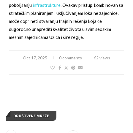
poboljšanju
infrastrukture
. Ovakav pristup, kombinovan sa
strateškim planiranjem i uključivanjem lokalne zajednice,
može doprineti stvaranju trajnih rešenja koja će
dugoročno unaprediti kvalitet života u svim seoskim
mesnim zajednicama Užica i šire regije.
Oct 17, 2025
0 comments
62 views
DRUŠTVENE MREŽE