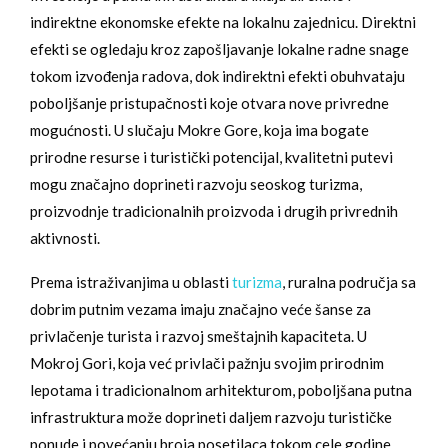
indirektne ekonomske efekte na lokalnu zajednicu. Direktni
efekti se ogledaju kroz zapošljavanje lokalne radne snage
tokom izvođenja radova, dok indirektni efekti obuhvataju
poboljšanje pristupačnosti koje otvara nove privredne
mogućnosti. U slučaju Mokre Gore, koja ima bogate
prirodne resurse i turistički potencijal, kvalitetni putevi
mogu značajno doprineti razvoju seoskog turizma,
proizvodnje tradicionalnih proizvoda i drugih privrednih
aktivnosti.
Prema istraživanjima u oblasti
turizma
, ruralna područja sa
dobrim putnim vezama imaju značajno veće šanse za
privlačenje turista i razvoj smeštajnih kapaciteta. U
Mokroj Gori, koja već privlači pažnju svojim prirodnim
lepotama i tradicionalnom arhitekturom, poboljšana putna
infrastruktura može doprineti daljem razvoju turističke
ponude i povećanju broja posetilaca tokom cele godine.