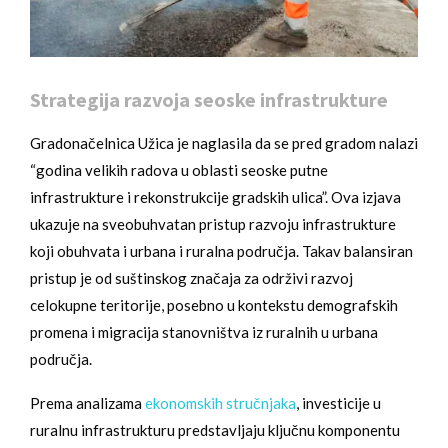
Strategija razvoja seoske infrastrukture
Gradonačelnica Užica je naglasila da se pred gradom nalazi
“godina velikih radova u oblasti seoske putne
infrastrukture i rekonstrukcije gradskih ulica”. Ova izjava
ukazuje na sveobuhvatan pristup razvoju infrastrukture
koji obuhvata i urbana i ruralna područja. Takav balansiran
pristup je od suštinskog značaja za održivi razvoj
celokupne teritorije, posebno u kontekstu demografskih
promena i migracija stanovništva iz ruralnih u urbana
područja.
Prema analizama
ekonomskih stručnjaka
, investicije u
ruralnu infrastrukturu predstavljaju ključnu komponentu