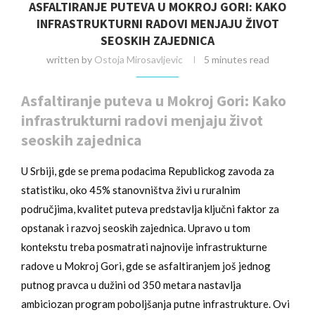
ASFALTIRANJE PUTEVA U MOKROJ GORI: KAKO
INFRASTRUKTURNI RADOVI MENJAJU ŽIVOT
SEOSKIH ZAJEDNICA
written by
Ostoja Mirosavljevic
5 minutes read
Asfaltiranje puteva u Mokroj Gori: Kako
infrastrukturni radovi menjaju život
seoskih zajednica
U Srbiji, gde se prema podacima Republickog zavoda za
statistiku, oko 45% stanovništva živi u ruralnim
područjima, kvalitet puteva predstavlja ključni faktor za
opstanak i razvoj seoskih zajednica. Upravo u tom
kontekstu treba posmatrati najnovije infrastrukturne
radove u Mokroj Gori, gde se asfaltiranjem još jednog
putnog pravca u dužini od 350 metara nastavlja
ambiciozan program poboljšanja putne infrastrukture. Ovi