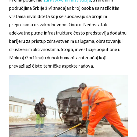
područjima Srbije živi značajan broj osoba sa različitim
vrstama invaliditeta koji se suočavaju sa brojnim
preprekama u svakodnevnom životu. Nedostatak
adekvatne putne infrastrukture često predstavlja dodatnu
barijeru za pristup zdravstvenim uslugama, obrazovanju i
društvenim aktivnostima. Stoga, investicije poput one u
Mokroj Gori imaju dubok humanitarni značaj koji
prevazilazi čisto tehničke aspekte radova.