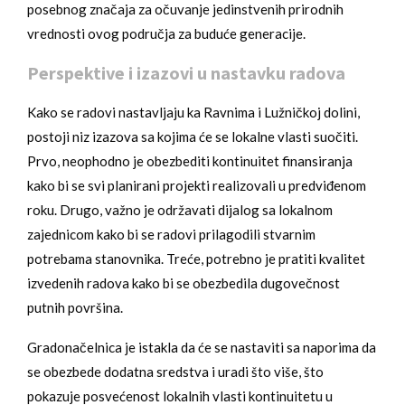
posebnog značaja za očuvanje jedinstvenih prirodnih
vrednosti ovog područja za buduće generacije.
Perspektive i izazovi u nastavku radova
Kako se radovi nastavljaju ka Ravnima i Lužničkoj dolini,
postoji niz izazova sa kojima će se lokalne vlasti suočiti.
Prvo, neophodno je obezbediti kontinuitet finansiranja
kako bi se svi planirani projekti realizovali u predviđenom
roku. Drugo, važno je održavati dijalog sa lokalnom
zajednicom kako bi se radovi prilagodili stvarnim
potrebama stanovnika. Treće, potrebno je pratiti kvalitet
izvedenih radova kako bi se obezbedila dugovečnost
putnih površina.
Gradonačelnica je istakla da će se nastaviti sa naporima da
se obezbede dodatna sredstva i uradi što više, što
pokazuje posvećenost lokalnih vlasti kontinuitetu u