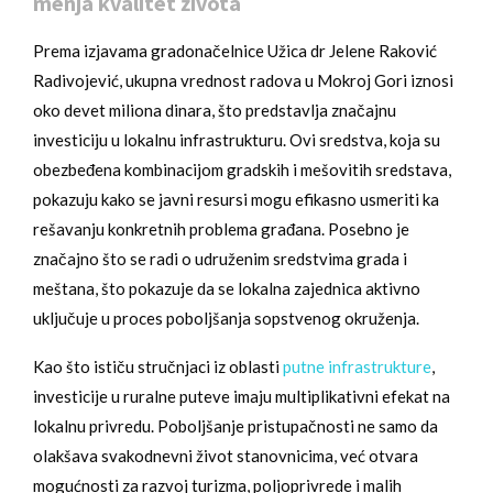
menja kvalitet života
Prema izjavama gradonačelnice Užica dr Jelene Raković
Radivojević, ukupna vrednost radova u Mokroj Gori iznosi
oko devet miliona dinara, što predstavlja značajnu
investiciju u lokalnu infrastrukturu. Ovi sredstva, koja su
obezbeđena kombinacijom gradskih i mešovitih sredstava,
pokazuju kako se javni resursi mogu efikasno usmeriti ka
rešavanju konkretnih problema građana. Posebno je
značajno što se radi o udruženim sredstvima grada i
meštana, što pokazuje da se lokalna zajednica aktivno
uključuje u proces poboljšanja sopstvenog okruženja.
Kao što ističu stručnjaci iz oblasti
putne infrastrukture
,
investicije u ruralne puteve imaju multiplikativni efekat na
lokalnu privredu. Poboljšanje pristupačnosti ne samo da
olakšava svakodnevni život stanovnicima, već otvara
mogućnosti za razvoj turizma, poljoprivrede i malih