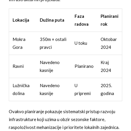
Faza
Planirani
Lokacija
Dužina puta
radova
rok
Mokra
350m + ostali
Oktobar
U toku
Gora
pravci
2024
Navedeno
Kraj
Ravni
Planirano
kasnije
2024
Lužnička
Navedeno
U
2025.
dolina
kasnije
pripremi
godina
Ovakvo planiranje pokazuje sistematski pristup razvoju
infrastrukture koji uzima u obzir sezonske faktore,
raspoloživost mehanizacije i prioritete lokalnih zajednica.