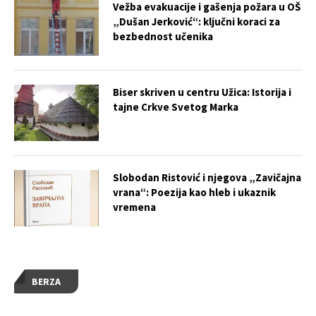
Vežba evakuacije i gašenja požara u OŠ
„Dušan Jerković“: ključni koraci za
bezbednost učenika
Biser skriven u centru Užica: Istorija i
tajne Crkve Svetog Marka
Slobodan Ristović i njegova „Zavičajna
vrana“: Poezija kao hleb i ukaznik
vremena
BERZA