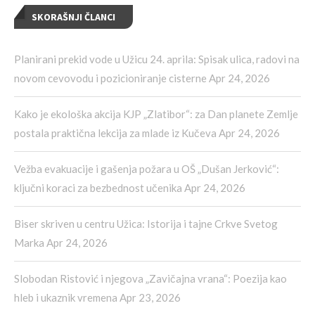
SKORAŠNJI ČLANCI
Planirani prekid vode u Užicu 24. aprila: Spisak ulica, radovi na
novom cevovodu i pozicioniranje cisterne
Apr 24, 2026
Kako je ekološka akcija KJP „Zlatibor“: za Dan planete Zemlje
postala praktična lekcija za mlade iz Kučeva
Apr 24, 2026
Vežba evakuacije i gašenja požara u OŠ „Dušan Jerković“:
ključni koraci za bezbednost učenika
Apr 24, 2026
Biser skriven u centru Užica: Istorija i tajne Crkve Svetog
Marka
Apr 24, 2026
Slobodan Ristović i njegova „Zavičajna vrana“: Poezija kao
hleb i ukaznik vremena
Apr 23, 2026