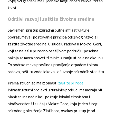
kojoj svi građani imaju jednake mogućnosti za kvalitetan
život.
Održivi razvoj i zaštita životne sredine
Savremeni pristup izgradnji putne infrastrukture
podrazumeva i poštovanje principa održivog razvoja i
zaštite životne sredine. U slučaju radova u Mokroj Gori,
koji se nalazi u prirodno osetljivom području, posebna
pažnja se mora posvetiti minimiziranju uticaja na okolinu.
To podrazumeva pravilno upravljanje otpadom tokom
radova, zaštitu vodotokova i očuvanje prirodnih staništa.
Prema stručnjacima iz oblasti
zaštite prirode
,
infrastrukturni projekti u ruralnim područjima moraju biti
planirani na način koji poštuje lokalni ekosistem i
biodiverzitet. U slučaju Mokre Gore, koja je deo šireg
prirodnog okruženja Zlatibora, ovakav pristup je od