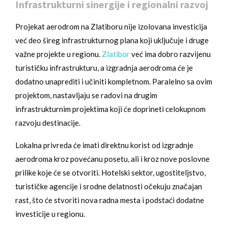
Infrastrukturni sinergije i regionalni razvoj
Projekat aerodrom na Zlatiboru nije izolovana investicija
već deo šireg infrastrukturnog plana koji uključuje i druge
važne projekte u regionu.
Zlatibor
već ima dobro razvijenu
turističku infrastrukturu, a izgradnja aerodroma će je
dodatno unaprediti i učiniti kompletnom. Paralelno sa ovim
projektom, nastavljaju se radovi na drugim
infrastrukturnim projektima koji će doprineti celokupnom
razvoju destinacije.
Lokalna privreda će imati direktnu korist od izgradnje
aerodroma kroz povećanu posetu, ali i kroz nove poslovne
prilike koje će se otvoriti. Hotelski sektor, ugostiteljstvo,
turističke agencije i srodne delatnosti očekuju značajan
rast, što će stvoriti nova radna mesta i podstaći dodatne
investicije u regionu.