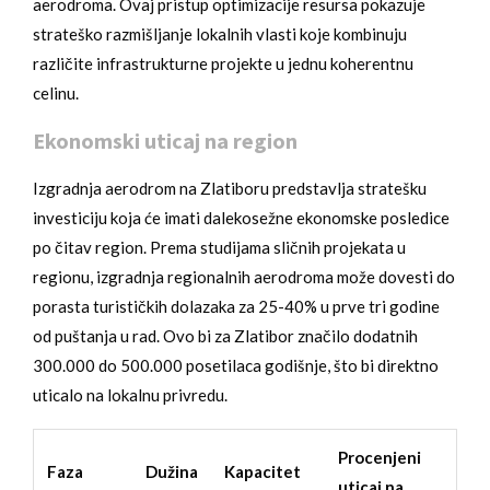
aerodroma. Ovaj pristup optimizacije resursa pokazuje
strateško razmišljanje lokalnih vlasti koje kombinuju
različite infrastrukturne projekte u jednu koherentnu
celinu.
Ekonomski uticaj na region
Izgradnja aerodrom na Zlatiboru predstavlja stratešku
investiciju koja će imati dalekosežne ekonomske posledice
po čitav region. Prema studijama sličnih projekata u
regionu, izgradnja regionalnih aerodroma može dovesti do
porasta turističkih dolazaka za 25-40% u prve tri godine
od puštanja u rad. Ovo bi za Zlatibor značilo dodatnih
300.000 do 500.000 posetilaca godišnje, što bi direktno
uticalo na lokalnu privredu.
Procenjeni
Faza
Dužina
Kapacitet
uticaj na