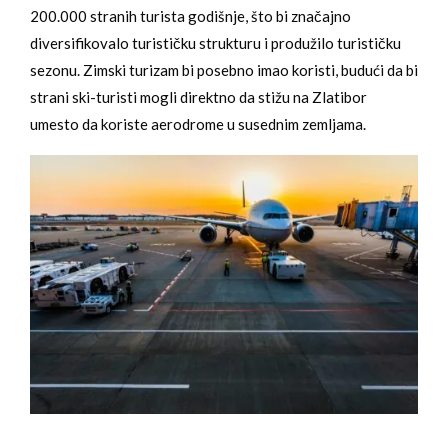
200.000 stranih turista godišnje, što bi značajno
diversifikovalo turističku strukturu i produžilo turističku
sezonu. Zimski turizam bi posebno imao koristi, budući da bi
strani ski-turisti mogli direktno da stižu na Zlatibor
umesto da koriste aerodrome u susednim zemljama.