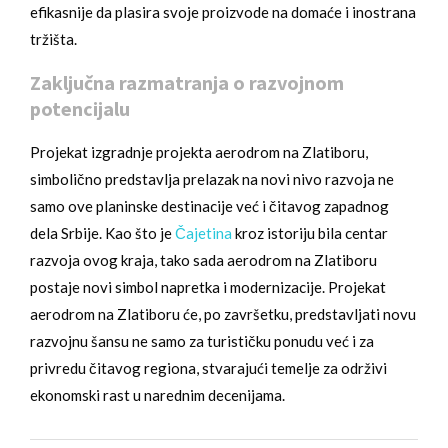
efikasnije da plasira svoje proizvode na domaće i inostrana
tržišta.
Zaključna razmatranja o razvojnom
potencijalu
Projekat izgradnje projekta aerodrom na Zlatiboru,
simbolično predstavlja prelazak na novi nivo razvoja ne
samo ove planinske destinacije već i čitavog zapadnog
dela Srbije. Kao što je
Čajetina
kroz istoriju bila centar
razvoja ovog kraja, tako sada aerodrom na Zlatiboru
postaje novi simbol napretka i modernizacije. Projekat
aerodrom na Zlatiboru će, po završetku, predstavljati novu
razvojnu šansu ne samo za turističku ponudu već i za
privredu čitavog regiona, stvarajući temelje za održivi
ekonomski rast u narednim decenijama.