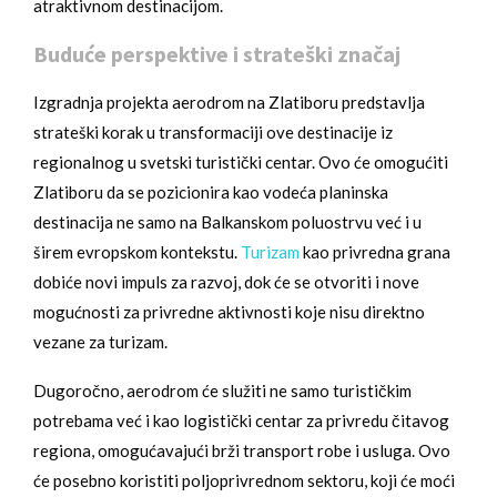
atraktivnom destinacijom.
Buduće perspektive i strateški značaj
Izgradnja projekta aerodrom na Zlatiboru predstavlja
strateški korak u transformaciji ove destinacije iz
regionalnog u svetski turistički centar. Ovo će omogućiti
Zlatiboru da se pozicionira kao vodeća planinska
destinacija ne samo na Balkanskom poluostrvu već i u
širem evropskom kontekstu.
Turizam
kao privredna grana
dobiće novi impuls za razvoj, dok će se otvoriti i nove
mogućnosti za privredne aktivnosti koje nisu direktno
vezane za turizam.
Dugoročno, aerodrom će služiti ne samo turističkim
potrebama već i kao logistički centar za privredu čitavog
regiona, omogućavajući brži transport robe i usluga. Ovo
će posebno koristiti poljoprivrednom sektoru, koji će moći