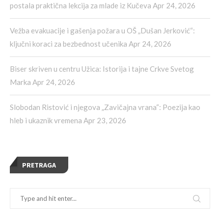
postala praktična lekcija za mlade iz Kučeva
Apr 24, 2026
Vežba evakuacije i gašenja požara u OŠ „Dušan Jerković“:
ključni koraci za bezbednost učenika
Apr 24, 2026
Biser skriven u centru Užica: Istorija i tajne Crkve Svetog
Marka
Apr 24, 2026
Slobodan Ristović i njegova „Zavičajna vrana“: Poezija kao
hleb i ukaznik vremena
Apr 23, 2026
PRETRAGA