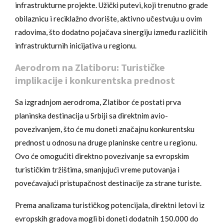
infrastrukturne projekte. Užički putevi, koji trenutno grade
obilaznicu i reciklažno dvorište, aktivno učestvuju u ovim
radovima, što dodatno pojačava sinergiju između različitih
infrastrukturnih inicijativa u regionu.
Aerodrom na Zlatiboru: Turističke
implikacije i konkurentska prednost
Sa izgradnjom aerodroma, Zlatibor će postati prva
planinska destinacija u Srbiji sa direktnim avio-
povezivanjem, što će mu doneti značajnu konkurentsku
prednost u odnosu na druge planinske centre u regionu.
Ovo će omogućiti direktno povezivanje sa evropskim
turističkim tržištima, smanjujući vreme putovanja i
povećavajući pristupačnost destinacije za strane turiste.
Prema analizama turističkog potencijala, direktni letovi iz
evropskih gradova mogli bi doneti dodatnih 150.000 do