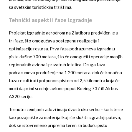
sa svetskim turističkim tržištima.
Tehnički aspekti i faze izgradnje
Projekat izgradnje aerodrom na Zlatiboru predviđen je u
tri faze, što omogućava postepenu realizaciju i
optimizaciju resursa. Prva faza podrazumeva izgradnju
piste dužine 700 metara, što će omogućiti operacije manjih
regionalnih aviona i privatnih letelica. Druga faza
podrazumeva produženje na 1.200 metara, dok će konačna
faza rezultirati potpunom pistom od 2,5 kilometra koja će
moći da primi srednje avione poput Boeing 737 ili Airbus
A320 serije.
Trenutni zemljani radovi imaju dvostruku svrhu – koriste se
kao pozajmište za materijal koji će služiti izgradnji puteva,
dok se istovremeno priprema teren za buduću pistu