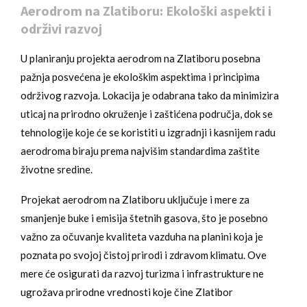
Aerodrom na Zlatiboru: Ekološki aspekti i
održivi razvoj
U planiranju projekta aerodrom na Zlatiboru posebna
pažnja posvećena je ekološkim aspektima i principima
održivog razvoja. Lokacija je odabrana tako da minimizira
uticaj na prirodno okruženje i zaštićena područja, dok se
tehnologije koje će se koristiti u izgradnji i kasnijem radu
aerodroma biraju prema najvišim standardima zaštite
životne sredine.
Projekat aerodrom na Zlatiboru uključuje i mere za
smanjenje buke i emisija štetnih gasova, što je posebno
važno za očuvanje kvaliteta vazduha na planini koja je
poznata po svojoj čistoj prirodi i zdravom klimatu. Ove
mere će osigurati da razvoj turizma i infrastrukture ne
ugrožava prirodne vrednosti koje čine Zlatibor