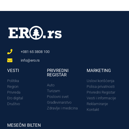
+381 65 3808 100
info@ero.rs
VESTI
PRIVREDNI
MARKETING
REGISTAR
Politika
Uslovi korišćenja
Auto
Region
Polisa privatnosti
Turizam
Privreda
Privredni Registar
Poslovni svet
Ero digital
Vesti i informacije
Građevinarstvo
Društvo
Reklamiranje
Zdravlje i medicina
Kontakt
MESEČNI BILTEN