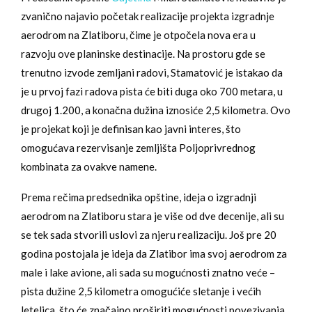
zvanično najavio početak realizacije projekta izgradnje
aerodrom na Zlatiboru, čime je otpočela nova era u
razvoju ove planinske destinacije. Na prostoru gde se
trenutno izvode zemljani radovi, Stamatović je istakao da
je u prvoj fazi radova pista će biti duga oko 700 metara, u
drugoj 1.200, a konačna dužina iznosiće 2,5 kilometra. Ovo
je projekat koji je definisan kao javni interes, što
omogućava rezervisanje zemljišta Poljoprivrednog
kombinata za ovakve namene.
Prema rečima predsednika opštine, ideja o izgradnji
aerodrom na Zlatiboru stara je više od dve decenije, ali su
se tek sada stvorili uslovi za njeru realizaciju. Još pre 20
godina postojala je ideja da Zlatibor ima svoj aerodrom za
male i lake avione, ali sada su mogućnosti znatno veće –
pista dužine 2,5 kilometra omogućiće sletanje i većih
letelica, što će značajno proširiti mogućnosti povezivanja