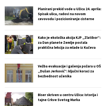
Planirani prekid vode u Užicu 24. aprila:
Spisak ulica, radovi na novom
cevovodu i pozicioniranje cisterne
Kako je ekološka akcija KJP „Zlatibor“:
za Dan planete Zemlje postala
praktična lekcija za mlade iz Kučeva
Vežba evakuacije i gašenja požara u OŠ
„Dušan Jerković“: ključni koraci za
bezbednost učenika
Biser skriven u centru Užica: Istorija i
tajne Crkve Svetog Marka