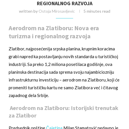
REGIONALNOG RAZVOJA
written by
Ostoja Mirosavljevic
5 minutes read
Aerodrom na Zlatiboru: Nova era
turizma i regionalnog razvoja
Zlatibor, najposećenija srpska planina, krupnim koracima
grabi napred ka postavljanju novih standarda u turističkoj
industriji. Sa preko 1,2 miliona posetilaca godišnje, ova
planinska destinacija sada sprema svoju najambiciozniju
infrastrukturnu investiciju – aerodrom na Zlatiboru, koji će
promeniti turističku kartu ne samo Zlatibora već i čitavog
zapadnog dela Srbije.
Aerodrom na Zlatiboru: Istorijski trenutak
za Zlatibor
Predsednik opštine
Čajetina
Milan Stamatović nedavno je