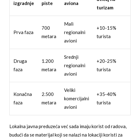
izgradnje
piste
aviona
turizam
Mali
700
+10-15%
Prva faza
regionalni
metara
turista
avioni
Srednji
Druga
1.200
+20-25%
regionalni
faza
metara
turista
avioni
Veliki
Konačna
2.500
+35-40%
komercijalni
faza
metara
turista
avioni
Lokalna javna preduzeća već sada imaju korist od radova,
budući da se materijal koji se nalazi na lokaciji koristi za