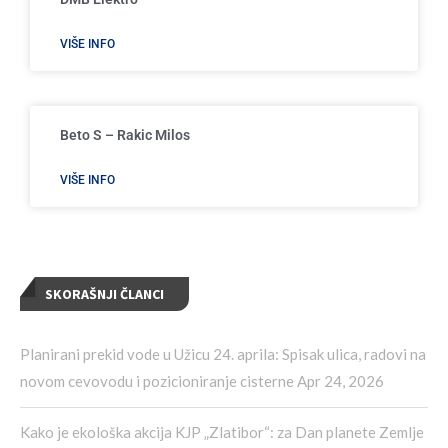
VIŠE INFO
Beto S – Rakic Milos
VIŠE INFO
SKORAŠNJI ČLANCI
Planirani prekid vode u Užicu 24. aprila: Spisak ulica, radovi na
novom cevovodu i pozicioniranje cisterne
Apr 24, 2026
Kako je ekološka akcija KJP „Zlatibor“: za Dan planete Zemlje