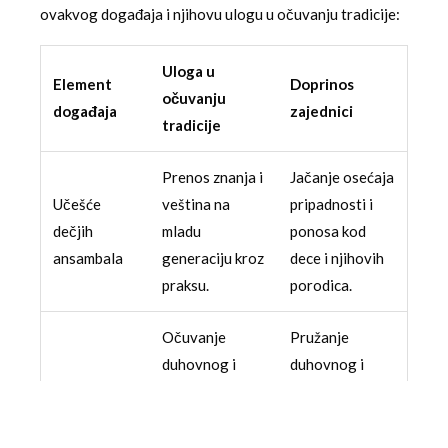
ovakvog događaja i njihovu ulogu u očuvanju tradicije:
Uloga u
Element
Doprinos
očuvanju
događaja
zajednici
tradicije
Prenos znanja i
Jačanje osećaja
Učešće
veština na
pripadnosti i
dečjih
mladu
ponosa kod
ansambala
generaciju kroz
dece i njihovih
praksu.
porodica.
Očuvanje
Pružanje
duhovnog i
duhovnog i
Crkveni hor i
verskog
intelektualnog
beseda
diskursa kao
sadržaja,
dela kulturnog
podsticaj na