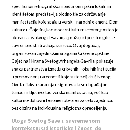
specifičnom etnografskom baštinom i jakim lokalnim
identitetom, predstavlja plodno tle za održavanje
manifestacija koje spajaju verski i narodni element. Dom
kulture u Čajetini, kao moderni kulturni centar, postao je
okosnica ovakvog dešavanja, pružajući prostor gde se
savremenost i tradicija susreću. Ovaj događaj,
organizovan zajedničkim snagama Crkvene opštine
Čajetina i Hrama Svetog Arhangela Gavrila, pokazuje
snagu partnerstva između crkvenih i lokalnih institucija
u promovisanju vrednosti koje su temelj društvenog
života. Takva saradnja osigurava da se događaj ne
tumači isključivo kao verska manifestacija, već kao
kulturno-duhovni fenomen otvoren za celu zajednicu,
bez obzira na individualna religiozna opredeljenja.
Uloga Svetog Save u savremenom
kontekstu: Od istorijske ličnosti do