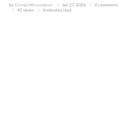
by
Ostoja Mirosavljevic
Jan 27, 2026
0 comments
45
views
6 minutes read