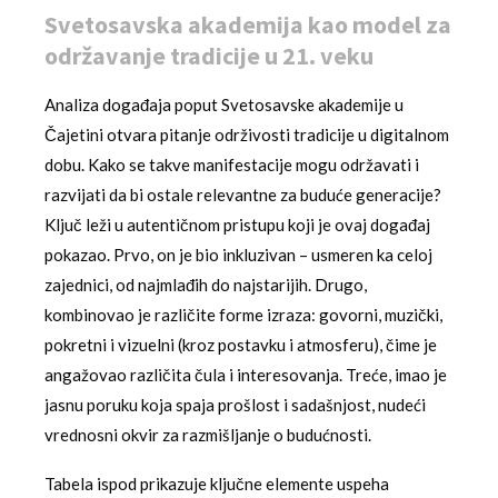
Svetosavska akademija kao model za
održavanje tradicije u 21. veku
Analiza događaja poput Svetosavske akademije u
Čajetini otvara pitanje održivosti tradicije u digitalnom
dobu. Kako se takve manifestacije mogu održavati i
razvijati da bi ostale relevantne za buduće generacije?
Ključ leži u autentičnom pristupu koji je ovaj događaj
pokazao. Prvo, on je bio inkluzivan – usmeren ka celoj
zajednici, od najmlađih do najstarijih. Drugo,
kombinovao je različite forme izraza: govorni, muzički,
pokretni i vizuelni (kroz postavku i atmosferu), čime je
angažovao različita čula i interesovanja. Treće, imao je
jasnu poruku koja spaja prošlost i sadašnjost, nudeći
vrednosni okvir za razmišljanje o budućnosti.
Tabela ispod prikazuje ključne elemente uspeha