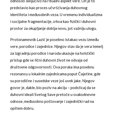
odnosilo isključivo na ritualni aspekt vere. On je to
predstavio kao proces učvršćivanja duhovnog
identiteta i međusobnih veza. U vremenu individualizma
i socijalne fragmentacije, crkva kao fizički i duhovni
prostor za okupljanje dobija novu, još važniju ulogu.
Protonamesnik Lazić je posebno istakao vezu između
vere, porodice i zajednice. Njegov stav da je vera temelj
za izgradnju porodice i naroda ukazuje na holstički
pristup gde se lični duhovni život ne odvaja od
društvene odgovornosti. Ova poruka ima posebnu
rezonancu u lokalnim zajednicama poput Čajetine, gde
su porodične i susedske veze još uvek jake. Njegov
govor je, dakle, bio poziv na akciju – podsticaj da se
duhovni ideali Svetog Save pretoče u svakodnevne
odnose, međusobno poštovanje i zajednički rad na
opštem dobru.