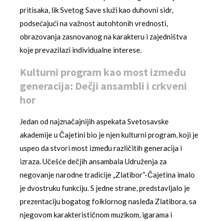
pritisaka, lik Svetog Save služi kao duhovni sidr,
podsećajući na važnost autohtonih vrednosti,
obrazovanja zasnovanog na karakteru i zajedništva
koje prevazilazi individualne interese.
Kulturni program kao most između
generacija: Dečji ansambli i crkveni
hor
Jedan od najznačajnijih aspekata Svetosavske
akademije u Čajetini bio je njen kulturni program, koji je
uspeo da stvori most između različitih generacija i
izraza. Učešće dečjih ansambala Udruženja za
negovanje narodne tradicije „Zlatibor”-Čajetina imalo
je dvostruku funkciju. S jedne strane, predstavljalo je
prezentaciju bogatog folklornog nasleđa Zlatibora, sa
njegovom karakterističnom muzikom, igarama i