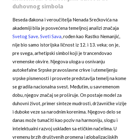
duhovnog simbola
Beseda đakona i veroučitelja Nenada Srećkovića na
akademiji bila je posvećena temeljnoj analizi značaja
Svetog Save
.
Sveti Sava
, rođen kao Rastko Nemanjić,
nije bio samo istorijska ličnost iz 12. i 13. veka; on je,
pre svega, arhetipski simbol koji je trancendovao
vremenske okvire. Njegova uloga u osnivanju
autokefalne Srpske pravoslavne crkve i utemeljenju
srpske pismenosti i prosvete predstavlja temelj na kome
se gradila nacionalna svest. Međutim, u savremenom
dobu, njegov značaj se proširuje. On postaje model za
duhovni život, primer sinteze mudrosti, državničke vizije
i duboke veze sa narodnim korenima. Njegovo delo se
danas može tumačiti kao poziv na harmoniju, slogu i
intelektualni razvoj usklađen sa etičkim načelima. U
vremenu brzih društvenih promena i globalizacijskih