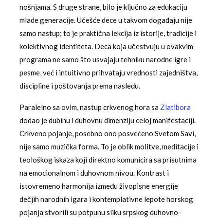
nošnjama. S druge strane, bilo je ključno za edukaciju
mlade generacije. Učešće dece u takvom događaju nije
samo nastup; to je praktična lekcija iz istorije, tradicije i
kolektivnog identiteta. Deca koja učestvuju u ovakvim
programa ne samo što usvajaju tehniku narodne igre i
pesme, već i intuitivno prihvataju vrednosti zajedništva,
discipline i poštovanja prema nasleđu.
Paralelno sa ovim, nastup crkvenog hora sa
Zlatibora
dodao je dubinu i duhovnu dimenziju celoj manifestaciji.
Crkveno pojanje, posebno ono posvećeno Svetom Savi,
nije samo muzička forma. To je oblik molitve, meditacije i
teološkog iskaza koji direktno komunicira sa prisutnima
na emocionalnom i duhovnom nivou. Kontrast i
istovremeno harmonija između živopisne energije
dečjih narodnih igara i kontemplativne lepote horskog
pojanja stvorili su potpunu sliku srpskog duhovno-