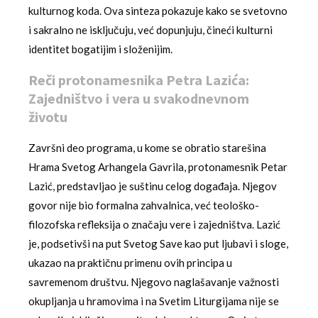
kulturnog koda. Ova sinteza pokazuje kako se svetovno
i sakralno ne isključuju, već dopunjuju, čineći kulturni
identitet bogatijim i složenijim.
Reči protonamesnika Petra Lazića:
Zajedništvo i vera u svakodnevnom
životu
Završni deo programa, u kome se obratio starešina
Hrama Svetog Arhangela Gavrila, protonamesnik Petar
Lazić, predstavljao je suštinu celog događaja. Njegov
govor nije bio formalna zahvalnica, već teološko-
filozofska refleksija o značaju vere i zajedništva. Lazić
je, podsetivši na put Svetog Save kao put ljubavi i sloge,
ukazao na praktičnu primenu ovih principa u
savremenom društvu. Njegovo naglašavanje važnosti
okupljanja u hramovima i na Svetim Liturgijama nije se