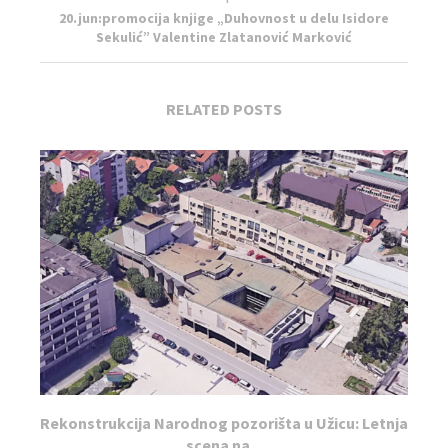
20.jun:promocija knjige „Duhovnost u delu Isidore
Sekulić” Valentine Zlatanović Marković
RELATED POSTS
Rekonstrukcija Narodnog pozorišta u Užicu: Letnja
scena na...