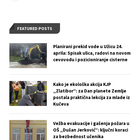
FEATURED POSTS
Planirani prekid vode u Užicu 24.
aprila: Spisak ulica, radovi na novom
cevovodu i pozicioniranje cisterne
Kako je ekološka akcija KJP
„Zlatibor“: za Dan planete Zemlje
postala praktična lekcija za mlade iz
Kučeva
Vežba evakuacije i gašenja požara u
OŠ „Dušan Jerković“: ključni koraci
za bezbednost učenika