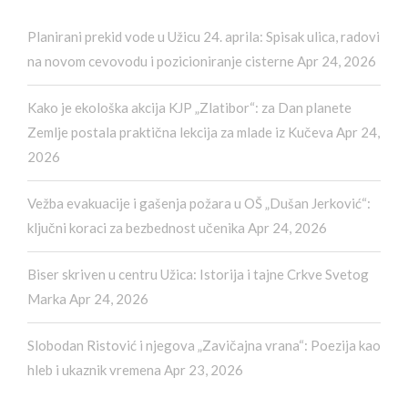
Planirani prekid vode u Užicu 24. aprila: Spisak ulica, radovi
na novom cevovodu i pozicioniranje cisterne
Apr 24, 2026
Kako je ekološka akcija KJP „Zlatibor“: za Dan planete
Zemlje postala praktična lekcija za mlade iz Kučeva
Apr 24,
2026
Vežba evakuacije i gašenja požara u OŠ „Dušan Jerković“:
ključni koraci za bezbednost učenika
Apr 24, 2026
Biser skriven u centru Užica: Istorija i tajne Crkve Svetog
Marka
Apr 24, 2026
Slobodan Ristović i njegova „Zavičajna vrana“: Poezija kao
hleb i ukaznik vremena
Apr 23, 2026