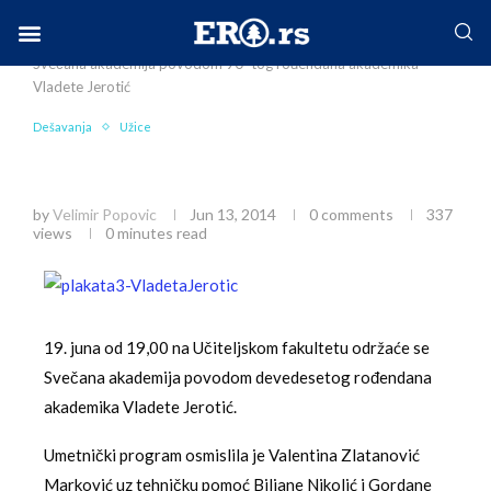
Home
Mesto
Užice
Dešavanja
19. jun:
Svečana akademija povodom 90–tog rođendana akademika
Facebook-f
Instagram
Twitter
Linkedin
Envelope
Vladete Jerotić
Dešavanja
Užice
19. jun: Svečana akademija povodom 90–tog
rođendana akademika Vladete Jerotić
by
Velimir Popovic
Jun 13, 2014
0 comments
337
views
0 minutes read
19. juna od 19,00 na Učiteljskom fakultetu održaće se
Svečana akademija povodom devedesetog rođendana
akademika Vladete Jerotić.
Umetnički program osmislila je Valentina Zlatanović
Marković uz tehničku pomoć Biljane Nikolić i Gordane