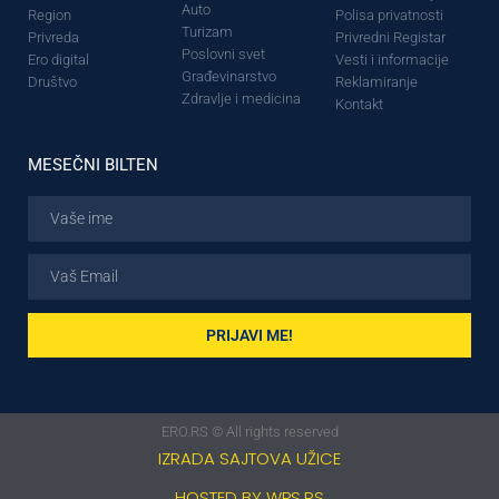
Auto
Region
Polisa privatnosti
Turizam
Privreda
Privredni Registar
Poslovni svet
Ero digital
Vesti i informacije
Građevinarstvo
Društvo
Reklamiranje
Zdravlje i medicina
Kontakt
MESEČNI BILTEN
PRIJAVI ME!
ERO.RS © All rights reserved
IZRADA SAJTOVA UŽICE
HOSTED BY WPS.RS