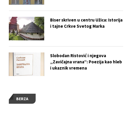
Biser skriven u centru Užica: Istorija
i tajne Crkve Svetog Marka
Slobodan Ristović i njegova
„Zavičajna vrana“: Poezija kao hleb
i ukaznik vremena
BERZA