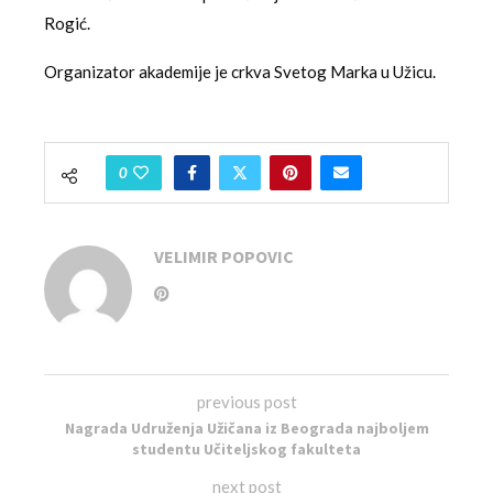
Rogić.
Organizator akademije je crkva Svetog Marka u Užicu.
0
VELIMIR POPOVIC
previous post
Nagrada Udruženja Užičana iz Beograda najboljem
studentu Učiteljskog fakulteta
next post