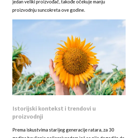
jedan veliki proizvođač, takođe očekuje manju
proizvodnju suncokreta ove godine.
Istorijski kontekst i trendovi u
proizvodnji
Prema iskustvima starijeg generacije ratara, za 30
godina bavljenja poljoprivredom još se nije dogodilo da