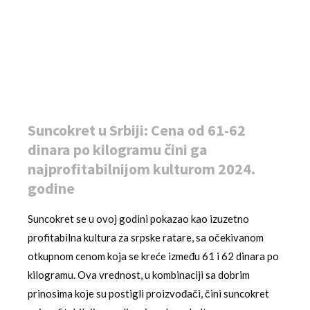
Suncokret u Srbiji: Cena od 61-62
dinara po kilogramu čini ga
najprofitabilnijom kulturom 2024.
godine
Suncokret se u ovoj godini pokazao kao izuzetno
profitabilna kultura za srpske ratare, sa očekivanom
otkupnom cenom koja se kreće između 61 i 62 dinara po
kilogramu. Ova vrednost, u kombinaciji sa dobrim
prinosima koje su postigli proizvođači, čini suncokret