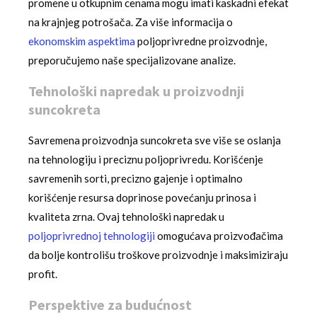
promene u otkupnim cenama mogu imati kaskadni efekat
na krajnjeg potrošača. Za više informacija o
ekonomskim aspektima
poljoprivredne proizvodnje,
preporučujemo naše specijalizovane analize.
Tehnološki napredak u proizvodnji
suncokreta
Savremena proizvodnja suncokreta sve više se oslanja
na tehnologiju i preciznu poljoprivredu. Korišćenje
savremenih sorti, precizno gajenje i optimalno
korišćenje resursa doprinose povećanju prinosa i
kvaliteta zrna. Ovaj tehnološki napredak u
poljoprivrednoj tehnologiji
omogućava proizvođačima
da bolje kontrolišu troškove proizvodnje i maksimiziraju
profit.
Perspektive za budućnost