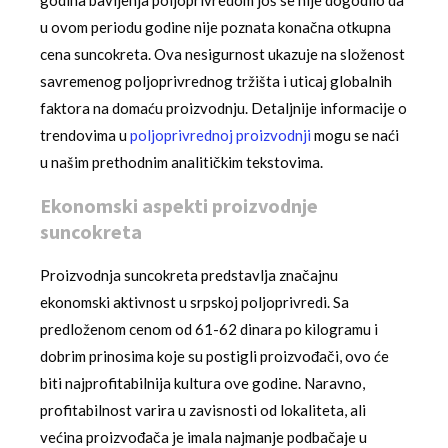
u ovom periodu godine nije poznata konačna otkupna
cena suncokreta. Ova nesigurnost ukazuje na složenost
savremenog poljoprivrednog tržišta i uticaj globalnih
faktora na domaću proizvodnju. Detaljnije informacije o
trendovima u
poljoprivrednoj proizvodnji
mogu se naći
u našim prethodnim analitičkim tekstovima.
Ekonomski aspekti proizvodnje
suncokreta
Proizvodnja suncokreta predstavlja značajnu
ekonomski aktivnost u srpskoj poljoprivredi. Sa
predloženom cenom od 61-62 dinara po kilogramu i
dobrim prinosima koje su postigli proizvođači, ovo će
biti najprofitabilnija kultura ove godine. Naravno,
profitabilnost varira u zavisnosti od lokaliteta, ali
većina proizvođača je imala najmanje podbačaje u