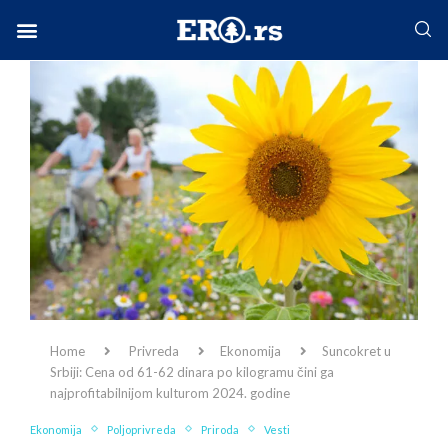
Facebook-f
Instagram
Twitter
Linkedin
Envelope
Home
Privreda
Ekonomija
Suncokret u
Srbiji: Cena od 61-62 dinara po kilogramu čini ga
najprofitabilnijom kulturom 2024. godine
Ekonomija
Poljoprivreda
Priroda
Vesti