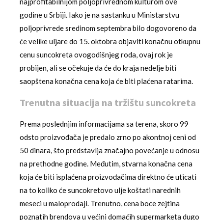
najprofitabilnijom poljoprivrednom kulturom ove
godine u Srbiji. Iako je na sastanku u Ministarstvu
poljoprivrede sredinom septembra bilo dogovoreno da
će velike uljare do 15. oktobra objaviti konačnu otkupnu
cenu suncokreta ovogodišnjeg roda, ovaj rok je
probijen, ali se očekuje da će do kraja nedelje biti
saopštena konačna cena koja će biti plaćena ratarima.
Trenutna situacija na tržištu suncokreta
Prema poslednjim informacijama sa terena, skoro 99
odsto proizvođača je predalo zrno po akontnoj ceni od
50 dinara, što predstavlja značajno povećanje u odnosu
na prethodne godine. Međutim, stvarna konačna cena
koja će biti isplaćena proizvođačima direktno će uticati
na to koliko će suncokretovo ulje koštati narednih
meseci u maloprodaji. Trenutno, cena boce zejtina
poznatih brendova u većini domaćih supermarketa dugo