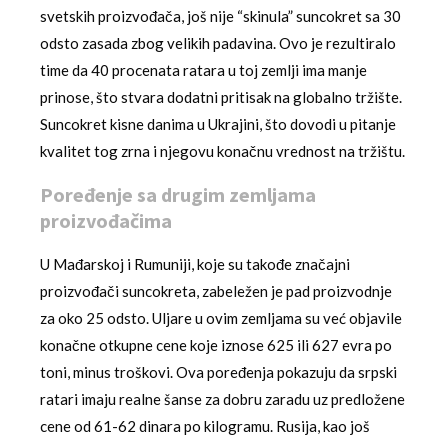
svetskih proizvođača, još nije “skinula” suncokret sa 30
odsto zasada zbog velikih padavina. Ovo je rezultiralo
time da 40 procenata ratara u toj zemlji ima manje
prinose, što stvara dodatni pritisak na globalno tržište.
Suncokret kisne danima u Ukrajini, što dovodi u pitanje
kvalitet tog zrna i njegovu konačnu vrednost na tržištu.
Poređenje sa drugim zemljama
proizvođačima
U Mađarskoj i Rumuniji, koje su takođe značajni
proizvođači suncokreta, zabeležen je pad proizvodnje
za oko 25 odsto. Uljare u ovim zemljama su već objavile
konačne otkupne cene koje iznose 625 ili 627 evra po
toni, minus troškovi. Ova poređenja pokazuju da srpski
ratari imaju realne šanse za dobru zaradu uz predložene
cene od 61-62 dinara po kilogramu. Rusija, kao još