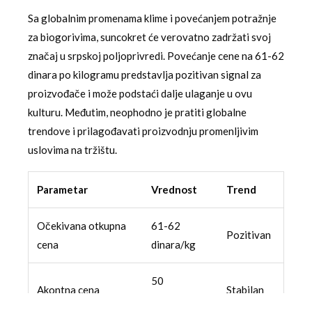
Sa globalnim promenama klime i povećanjem potražnje
za biogorivima, suncokret će verovatno zadržati svoj
značaj u srpskoj poljoprivredi. Povećanje cene na 61-62
dinara po kilogramu predstavlja pozitivan signal za
proizvođače i može podstaći dalje ulaganje u ovu
kulturu. Međutim, neophodno je pratiti globalne
trendove i prilagođavati proizvodnju promenljivim
uslovima na tržištu.
Parametar
Vrednost
Trend
Očekivana otkupna
61-62
Pozitivan
cena
dinara/kg
50
Akontna cena
Stabilan
dinara/kg