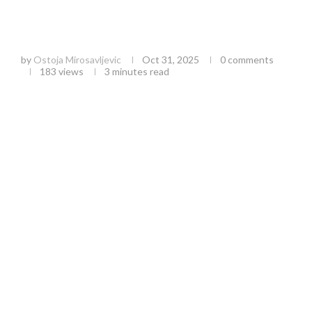
Suncokret u Srbiji: Cena od 61-62 dinara po
kilogramu čini ga najprofitabilnijom kulturom
2024. godine
by
Ostoja Mirosavljevic
Oct 31, 2025
0 comments
183
views
3 minutes read