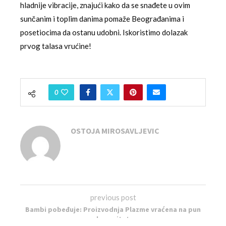
hladnije vibracije, znajući kako da se snađete u ovim
sunčanim i toplim danima pomaže Beograđanima i
posetiocima da ostanu udobni. Iskoristimo dolazak
prvog talasa vrućine!
0
OSTOJA MIROSAVLJEVIC
previous post
Bambi pobeđuje: Proizvodnja Plazme vraćena na pun
kapacitet