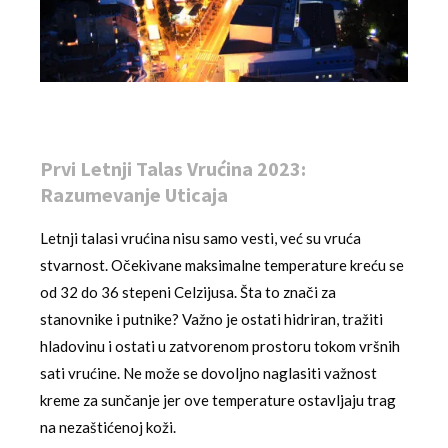
Prvi Letnji Talas Vrućina 2023:
Razumevanje Uticaja
Letnji talasi vrućina nisu samo vesti, već su vruća
stvarnost. Očekivane maksimalne temperature kreću se
od 32 do 36 stepeni Celzijusa. Šta to znači za
stanovnike i putnike? Važno je ostati hidriran, tražiti
hladovinu i ostati u zatvorenom prostoru tokom vršnih
sati vrućine. Ne može se dovoljno naglasiti važnost
kreme za sunčanje jer ove temperature ostavljaju trag
na nezaštićenoj koži.