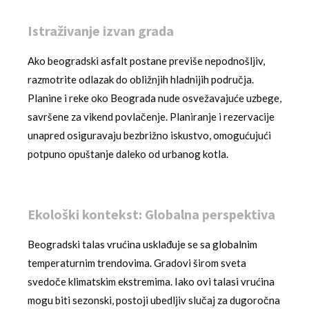
Istraživanje izvan grada
Ako beogradski asfalt postane previše nepodnošljiv,
razmotrite odlazak do obližnjih hladnijih područja.
Planine i reke oko Beograda nude osvežavajuće uzbege,
savršene za vikend povlačenje. Planiranje i rezervacije
unapred osiguravaju bezbrižno iskustvo, omogućujući
potpuno opuštanje daleko od urbanog kotla.
Ekološki kontekst: Globalna perspektiva
Beogradski talas vrućina usklađuje se sa globalnim
temperaturnim trendovima. Gradovi širom sveta
svedoče klimatskim ekstremima. Iako ovi talasi vrućina
mogu biti sezonski, postoji ubedljiv slučaj za dugoročna