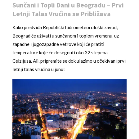
Sunčani i Topli Dani u Beogradu – Prvi
Letnji Talas Vrućina se Približava
Kako predviđa Republički hidrometeorološki zavod,
Beograd će uživati u sunčanom i toplom vremenu, uz
zapadne i jugozapadne vetrove koji će pratiti
temperature koje će dosegnuti oko 32 stepena
Celzijusa. Ali, pripremite se dok ulazimo u očekivani prvi
letnji talas vrućina u junu!