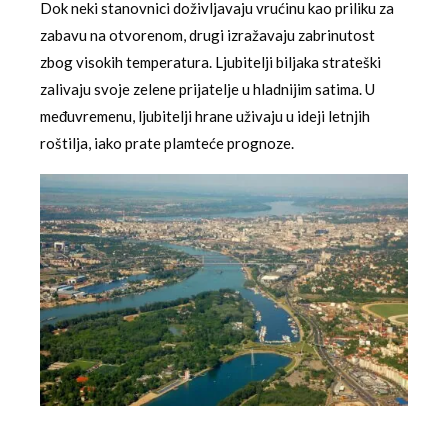
Dok neki stanovnici doživljavaju vrućinu kao priliku za
zabavu na otvorenom, drugi izražavaju zabrinutost
zbog visokih temperatura. Ljubitelji biljaka strateški
zalivaju svoje zelene prijatelje u hladnijim satima. U
međuvremenu, ljubitelji hrane uživaju u ideji letnjih
roštilja, iako prate plamteće prognoze.