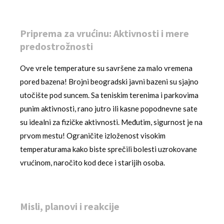
Priprema za vrućinu: Aktivnosti i mere
predostrožnosti
Ove vrele temperature su savršene za malo vremena
pored bazena! Brojni beogradski javni bazeni su sjajno
utočište pod suncem. Sa teniskim terenima i parkovima
punim aktivnosti, rano jutro ili kasne popodnevne sate
su idealni za fizičke aktivnosti. Međutim, sigurnost je na
prvom mestu! Ograničite izloženost visokim
temperaturama kako biste sprečili bolesti uzrokovane
vrućinom, naročito kod dece i starijih osoba.
Misli, planovi i reakcije