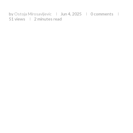
Talas Vrućina se Približava
by
Ostoja Mirosavljevic
Jun 4, 2025
0 comments
51
views
2 minutes read