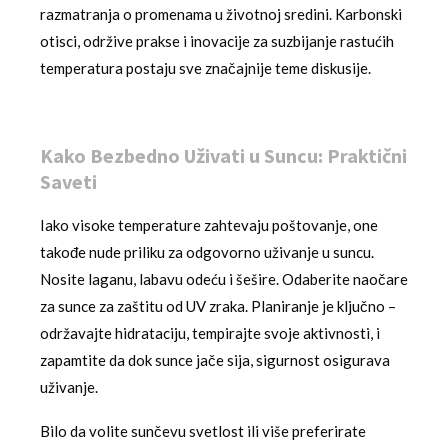
razmatranja o promenama u životnoj sredini. Karbonski
otisci, održive prakse i inovacije za suzbijanje rastućih
temperatura postaju sve značajnije teme diskusije.
Kako Bezbedno Uživati u Suncu: Praktični
Saveti
Iako visoke temperature zahtevaju poštovanje, one
takođe nude priliku za odgovorno uživanje u suncu.
Nosite laganu, labavu odeću i šešire. Odaberite naočare
za sunce za zaštitu od UV zraka. Planiranje je ključno –
održavajte hidrataciju, tempirajte svoje aktivnosti, i
zapamtite da dok sunce jače sija, sigurnost osigurava
uživanje.
Bilo da volite sunčevu svetlost ili više preferirate