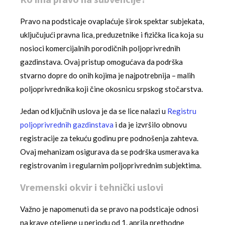
Pravo na podsticaje ovaplaćuje širok spektar subjekata,
uključujući pravna lica, preduzetnike i fizička lica koja su
nosioci komercijalnih porodičnih poljoprivrednih
gazdinstava. Ovaj pristup omogućava da podrška
stvarno dopre do onih kojima je najpotrebnija – malih
poljoprivrednika koji čine okosnicu srpskog stočarstva.
Jedan od ključnih uslova je da se lice nalazi u
Registru
poljoprivrednih gazdinstava
i da je izvršilo obnovu
registracije za tekuću godinu pre podnošenja zahteva.
Ovaj mehanizam osigurava da se podrška usmerava ka
registrovanim i regularnim poljoprivrednim subjektima.
Vremenski okvir i tehnički uslovi
Važno je napomenuti da se pravo na podsticaje odnosi
na krave oteljene u periodu od 1. aprila prethodne