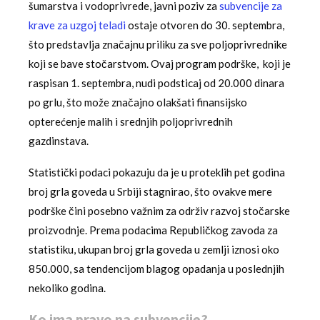
šumarstva i vodoprivrede, javni poziv za
subvencije za
krave za uzgoj teladi
ostaje otvoren do 30. septembra,
što predstavlja značajnu priliku za sve poljoprivrednike
koji se bave stočarstvom. Ovaj program podrške, koji je
raspisan 1. septembra, nudi podsticaj od 20.000 dinara
po grlu, što može značajno olakšati finansijsko
opterećenje malih i srednjih poljoprivrednih
gazdinstava.
Statistički podaci pokazuju da je u proteklih pet godina
broj grla goveda u Srbiji stagnirao, što ovakve mere
podrške čini posebno važnim za održiv razvoj stočarske
proizvodnje. Prema podacima Republičkog zavoda za
statistiku, ukupan broj grla goveda u zemlji iznosi oko
850.000, sa tendencijom blagog opadanja u poslednjih
nekoliko godina.
Ko ima pravo na subvencije?