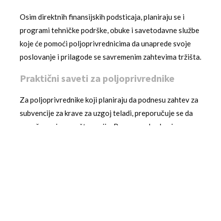
Osim direktnih finansijskih podsticaja, planiraju se i
programi tehničke podrške, obuke i savetodavne službe
koje će pomoći poljoprivrednicima da unaprede svoje
poslovanje i prilagode se savremenim zahtevima tržišta.
Praktični saveti za poljoprivrednike
Za poljoprivrednike koji planiraju da podnesu zahtev za
subvencije za krave za uzgoj teladi, preporučuje se da
započnu pripremu što ranije. Prvo, neophodno je
proveriti da li su svi uslovi ispunjeni, posebno u pogledu
registracije u Registru poljoprivrednih gazdinstava.
Drugo, važno je prikupiti sve potrebne dokumente,
uključujući dokaze o oteljenju krava u relevantnom
periodu. Treće, preporučuje se da se upoznaju sa
funkcionisanjem platforme eAgrar kako bi se izbegle