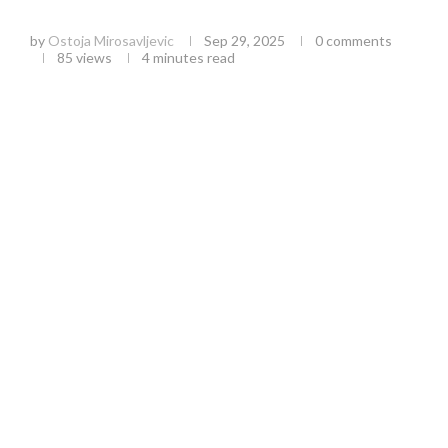
vodič za poljoprivrednike
by
Ostoja Mirosavljevic
Sep 29, 2025
0 comments
85
views
4 minutes read