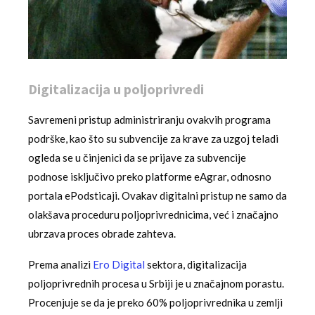
Digitalizacija u poljoprivredi
Savremeni pristup administriranju ovakvih programa
podrške, kao što su subvencije za krave za uzgoj teladi
ogleda se u činjenici da se prijave za subvencije
podnose isključivo preko platforme eAgrar, odnosno
portala ePodsticaji. Ovakav digitalni pristup ne samo da
olakšava proceduru poljoprivrednicima, već i značajno
ubrzava proces obrade zahteva.
Prema analizi
Ero Digital
sektora, digitalizacija
poljoprivrednih procesa u Srbiji je u značajnom porastu.
Procenjuje se da je preko 60% poljoprivrednika u zemlji