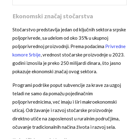
Ekonomski značaj stočarstva
Stočarstvo predstavlja jedan od ključnih sektora srpske
poljoprivrede, sa udelom od oko 35% u ukupnoj
poljoprivrednoj proizvodnji. Prema podacima
Privredne
komore Srbije
, vrednost stočarske proizvodnje u 2023.
godini iznosila je preko 250 milijardi dinara, što jasno
pokazuje ekonomski značaj ovog sektora.
Programi podrške poput subvencije za krave za uzgoj
teladi ne samo da pomažu pojedinačnim
poljoprivrednicima, već imaju i širi makroekonomski
uticaj. Održavanje i razvoj stočarske proizvodnje
direktno utiče na zaposlenost u ruralnim područjima,
očuvanje tradicionalnih načina života i razvoj sela.