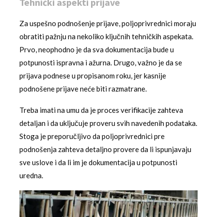
Tehnički aspekti prijave
Za uspešno podnošenje prijave, poljoprivrednici moraju
obratiti pažnju na nekoliko ključnih tehničkih aspekata.
Prvo, neophodno je da sva dokumentacija bude u
potpunosti ispravna i ažurna. Drugo, važno je da se
prijava podnese u propisanom roku, jer kasnije
podnošene prijave neće biti razmatrane.
Treba imati na umu da je proces verifikacije zahteva
detaljan i da uključuje proveru svih navedenih podataka.
Stoga je preporučljivo da poljoprivrednici pre
podnošenja zahteva detaljno provere da li ispunjavaju
sve uslove i da li im je dokumentacija u potpunosti
uredna.