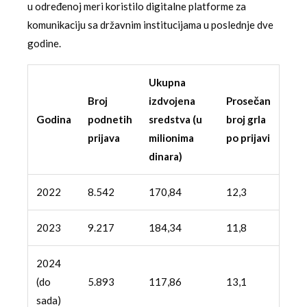
u određenoj meri koristilo digitalne platforme za
komunikaciju sa državnim institucijama u poslednje dve
godine.
Ukupna
Broj
izdvojena
Prosečan
Godina
podnetih
sredstva (u
broj grla
prijava
milionima
po prijavi
dinara)
2022
8.542
170,84
12,3
2023
9.217
184,34
11,8
2024
(do
5.893
117,86
13,1
sada)