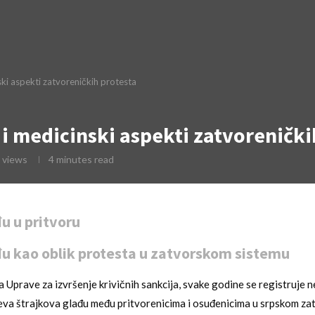
nski aspekti zatvoreničkih protesta
 i medicinski aspekti zatvorenički
views
4 minutes read
đu u pritvoru
đu kao oblik protesta u zatvorskom sistemu
Uprave za izvršenje krivičnih sankcija, svake godine se registruje n
eva štrajkova glađu među pritvorenicima i osuđenicima u srpskom z