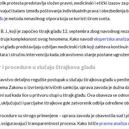
lik protesta predstavlja složen pravni, medicinski i etički izazov za 
vajući balans između poštovanja individualnih prava i obezbeđenja b
đu
je metoda nenasilnog otpora koja se koristi širom sveta.
 B. J., koji je započeo štrajk glađu 12. septembra zbog navodnog nez
ustruje kompleksnost ovog fenomena. Kako navodi
ekspertska analiz
ovi glađu predstavljaju ozbiljan medicinski rizik koji zahteva kontinu
tara i stručnu intervenciju kada zdravstveno stanje postane ugrožen
r i procedure u slučaju štrajkova glađu
vstvo detaljno reguliše postupak u slučaju štrajkova glađu u penit
ma Zakonu o izvršenju krivičnih sankcija, uprava zavoda je dužna 
ni sud kada lice u pritvoru stupi u štrajk glađu. Ova obaveza se odnos
, uključujući i parcijalne štrajkove gde zatvorenik odbija određene o
, procedure su strogo primenjene – uprava zavoda je obavestila sud i p
 osiguravajući transparentnost procesa. Kako ističe
pravna analiza