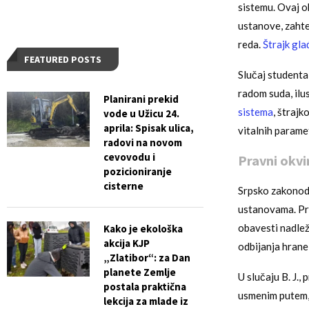
sistemu. Ovaj ob
ustanove, zahte
reda.
Štrajk gla
FEATURED POSTS
Slučaj studenta
radom suda, il
Planirani prekid
sistema
, štrajk
vode u Užicu 24.
aprila: Spisak ulica,
vitalnih parame
radovi na novom
cevovodu i
Pravni okvi
pozicioniranje
cisterne
Srpsko zakonoda
ustanovama. Pre
obavesti nadlež
Kako je ekološka
akcija KJP
odbijanja hrane
„Zlatibor“: za Dan
planete Zemlje
U slučaju B. J.
postala praktična
usmenim putem,
lekcija za mlade iz