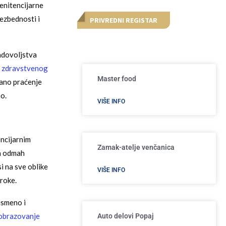
penitencijarne
ezbednosti i
PRIVREDNI REGISTAR
adovoljstva
a zdravstvenog
Master food
irano praćenje
o.
VIŠE INFO
encijarnim
Zamak-atelje venčanica
da odmah
i na sve oblike
VIŠE INFO
broke.
ismeno i
 obrazovanje
Auto delovi Popaj