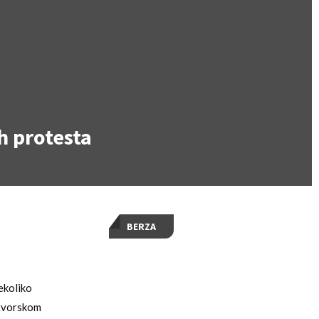
h protesta
BERZA
ekoliko
atvorskom