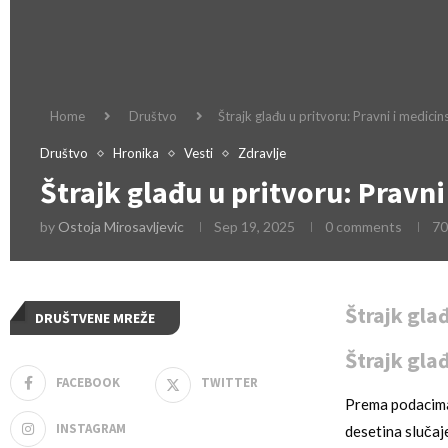
Home
Društvo
Štrajk glađu u pritvoru: Pravni i medici
Društvo
Hronika
Vesti
Zdravlje
Štrajk glađu u pritvoru: Pravni
by
Ostoja Mirosavljevic
Sep 19, 2025
0 comments
70
Štrajk gla
DRUŠTVENE MREŽE
Štrajk gla
FACEBOOK
TWITTER
Prema podacima 
INSTAGRAM
desetina slučaj