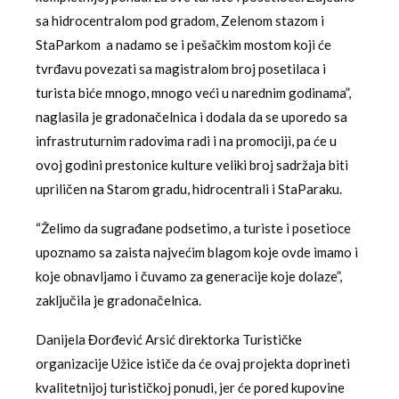
sa hidrocentralom pod gradom, Zelenom stazom i
StaParkom a nadamo se i pešačkim mostom koji će
tvrđavu povezati sa magistralom broj posetilaca i
turista biće mnogo, mnogo veći u narednim godinama”,
naglasila je gradonačelnica i dodala da se uporedo sa
infrastruturnim radovima radi i na promociji, pa će u
ovoj godini prestonice kulture veliki broj sadržaja biti
upriličen na Starom gradu, hidrocentrali i StaParaku.
“Želimo da sugrađane podsetimo, a turiste i posetioce
upoznamo sa zaista najvećim blagom koje ovde imamo i
koje obnavljamo i čuvamo za generacije koje dolaze”,
zaključila je gradonačelnica.
Danijela Đorđević Arsić direktorka Turističke
organizacije Užice ističe da će ovaj projekta doprineti
kvalitetnijoj turističkoj ponudi, jer će pored kupovine