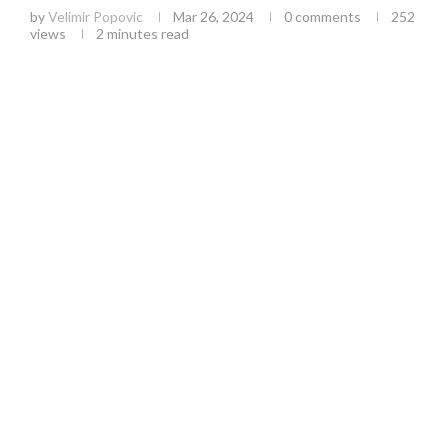
by
Velimir Popovic
Mar 26, 2024
0 comments
252
views
2 minutes read