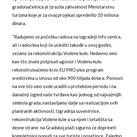
gradonačelnica je izrazila zahvalnost Ministarstvu
turizma koje je za ovaj projekat opredelilo 10 miliona
dinara.
“Radujemo se početku radova na izgradnji Info centra,
ali i radovima koji će uslediti takođe u ovoj godini,
vezano za rekonstrukciju Vodene kule. Nedavno smo
kao što znate potpisali ugovor i Vodenu kulu
rekonstruisaćemo krzo EU PRO plus program
sredstvima u iznosu od oko 900 hiljada dolara. Ponosni
na sve što smo ovde uradili u proteklom periodu i na
današnji izgled naše tvrđave kao jednog od najvažnijih
simbola grada, nastavljamo dalje sa realizacijom svih
planiranih aktivnosti. Izgradnja suvenirnice,
rekonstrukcija Vodene kule a sa njom i šetališta sa
desne strane na Gradskoj plaži sigurno će doprineti
kompletnijoj ponudi za sve turiste i posetioce. Zajedno