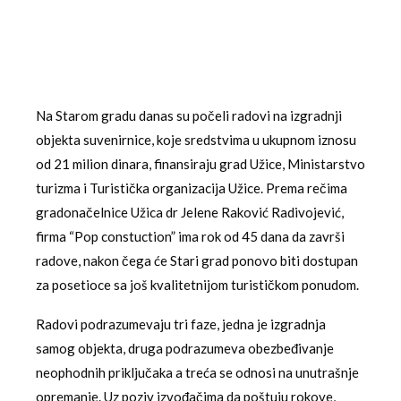
Na Starom gradu danas su počeli radovi na izgradnji
objekta suvenirnice, koje sredstvima u ukupnom iznosu
od 21 milion dinara, finansiraju grad Užice, Ministarstvo
turizma i Turistička organizacija Užice. Prema rečima
gradonačelnice Užica dr Jelene Raković Radivojević,
firma “Pop constuction” ima rok od 45 dana da završi
radove, nakon čega će Stari grad ponovo biti dostupan
za posetioce sa još kvalitetnijom turističkom ponudom.
Radovi podrazumevaju tri faze, jedna je izgradnja
samog objekta, druga podrazumeva obezbeđivanje
neophodnih priključaka a treća se odnosi na unutrašnje
opremanje. Uz poziv izvođačima da poštuju rokove,