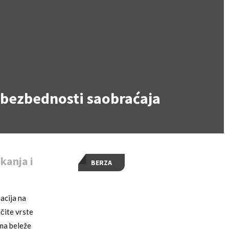
i bezbednosti saobraćaja
kanja i
BERZA
acija na
čite vrste
ima beleže