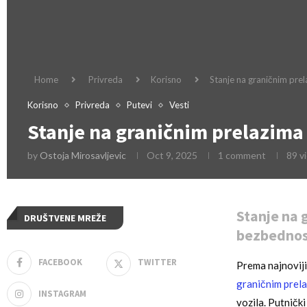
Home
Privreda
Korisno
Stanje na graničnim prel
Korisno
Privreda
Putevi
Vesti
Stanje na graničnim prelazima
by
Ostoja Mirosavljevic
Oct 9, 2025
1 comment
89
v
Stanje na 
DRUŠTVENE MREŽE
bezbednos
FACEBOOK
TWITTER
Prema najnoviji
graničnim prela
INSTAGRAM
vozila. Putnički