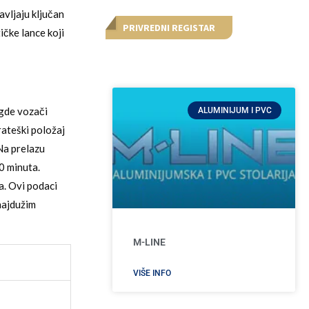
vljaju ključan
PRIVREDNI REGISTAR
tičke lance koji
 gde vozači
ALUMINIJUM I PVC
ateški položaj
Na prelazu
0 minuta.
a. Ovi podaci
najdužim
M-LINE
VIŠE INFO