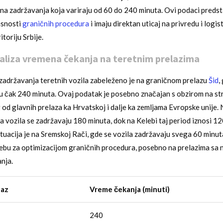
a zadržavanja koja variraju od 60 do 240 minuta. Ovi podaci predsta
asnosti
graničnih procedura
i imaju direktan uticaj na privredu i logis
itoriju Srbije.
aliza vremena čekanja na teretnim prelazima
adržavanja teretnih vozila zabeleženo je na graničnom prelazu
Šid
,
 čak 240 minuta. Ovaj podatak je posebno značajan s obzirom na str
 od glavnih prelaza ka Hrvatskoj i dalje ka zemljama Evropske unije. 
a vozila se zadržavaju 180 minuta, dok na Kelebi taj period iznosi 12
ituacija je na Sremskoj Rači, gde se vozila zadržavaju svega 60 minut
ebu za optimizacijom graničnih procedura, posebno na prelazima sa 
nja.
laz
Vreme čekanja (minuti)
240