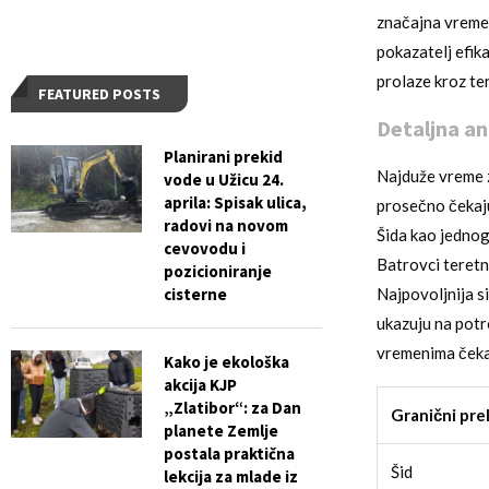
značajna vremen
pokazatelj efik
prolaze kroz ter
FEATURED POSTS
Detaljna an
Planirani prekid
Najduže vreme z
vode u Užicu 24.
aprila: Spisak ulica,
prosečno čekaju
radovi na novom
Šida kao jednog
cevovodu i
Batrovci teretn
pozicioniranje
cisterne
Najpovoljnija s
ukazuju na potr
vremenima čeka
Kako je ekološka
akcija KJP
„Zlatibor“: za Dan
Granični pre
planete Zemlje
postala praktična
Šid
lekcija za mlade iz