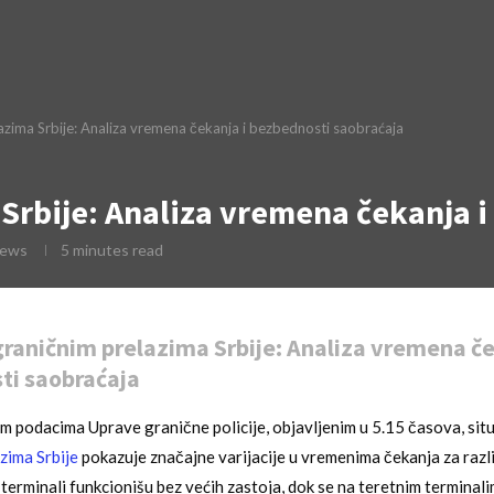
azima Srbije: Analiza vremena čekanja i bezbednosti saobraćaja
 Srbije: Analiza vremena čekanja 
iews
5 minutes read
graničnim prelazima Srbije: Analiza vremena če
ti saobraćaja
m podacima Uprave granične policije, objavljenim u 5.15 časova, situ
zima Srbije
pokazuje značajne varijacije u vremenima čekanja za razli
 terminali funkcionišu bez većih zastoja, dok se na teretnim terminal