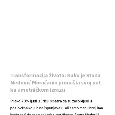
Transformacija života: Kako je Stana
Nedović Moračanin pronašla svoj put
ka umetničkom izrazu
Preko 70% ljudi u Srbiji smatra da su zarobljeni u
poslovima koji ih ne ispunjavaju, ali samo manji broj ima
hrabrosti da promeni tok svog života. Stana Nedović