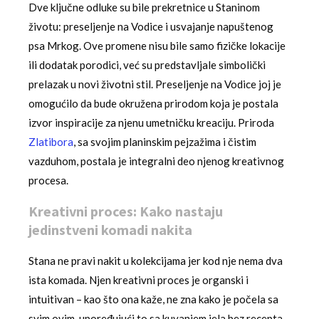
Dve ključne odluke su bile prekretnice u Staninom
životu: preseljenje na Vodice i usvajanje napuštenog
psa Mrkog. Ove promene nisu bile samo fizičke lokacije
ili dodatak porodici, već su predstavljale simbolički
prelazak u novi životni stil. Preseljenje na Vodice joj je
omogućilo da bude okružena prirodom koja je postala
izvor inspiracije za njenu umetničku kreaciju. Priroda
Zlatibora
, sa svojim planinskim pejzažima i čistim
vazduhom, postala je integralni deo njenog kreativnog
procesa.
Kreativni proces: Kako nastaju
jedinstveni komadi nakita
Stana ne pravi nakit u kolekcijama jer kod nje nema dva
ista komada. Njen kreativni proces je organski i
intuitivan – kao što ona kaže, ne zna kako je počela sa
svim ovim, upoređujući to sa kuvanjem jela bez recepta.