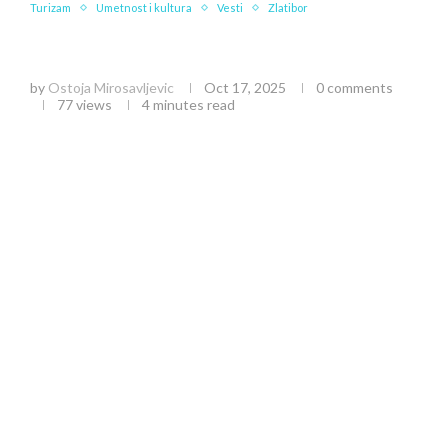
Turizam
Umetnost i kultura
Vesti
Zlatibor
Stana Nedović Moračanin: Od fizioterapeuta do
umetnice nakita na Zlatiboru
by
Ostoja Mirosavljevic
Oct 17, 2025
0 comments
77
views
4 minutes read