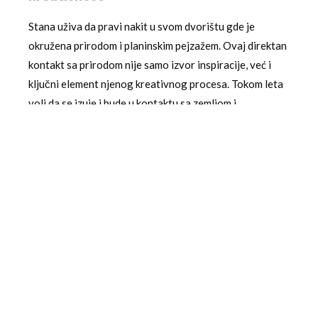
Stana uživa da pravi nakit u svom dvorištu gde je
okružena prirodom i planinskim pejzažem. Ovaj direktan
kontakt sa prirodom nije samo izvor inspiracije, već i
ključni element njenog kreativnog procesa. Tokom leta
voli da se izuje i bude u kontaktu sa zemljom i
okruženjem kako bi u njene ručne radove utisnula deo te
energije. Ovaj pristup ručnoj izradi nakita predstavlja
jedinstvenu kombinaciju tradicionalnog zanata i
savremene umetničke ekspresije.
Poruka nade i inspiracije
Priča Stane Nedović Moračanin služi kao moćna poruka
nade za sve one koji razmišljaju o promeni karijere ili
sleđenju svojih strasti bez obzira na godine ili ranije
iskustvo. Njen put od fizioterapeuta do umetnice nakita
pokazuje da nikada nije kasno da se promeni smer života