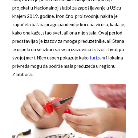
projekat u Nacionalnoj službi za zapošljavanje u Užicu
krajem 2019. godine. Ironično, proizvodnju nakita je
započela baš na pragu pandemije korona virusa, kada je,
kako ona kaže, stao svet, ali ona nije stala. Ovaj period
predstavljao je izazov za mnoge preduzetnike, ali Stana
je uspela da se izbori sa svim izazovima i stvori život po
svojoj meri. Njen uspeh pokazuje kako
turizam
i lokalna
privreda mogu da podrže mala preduzeća u regionu
Zlatibora.