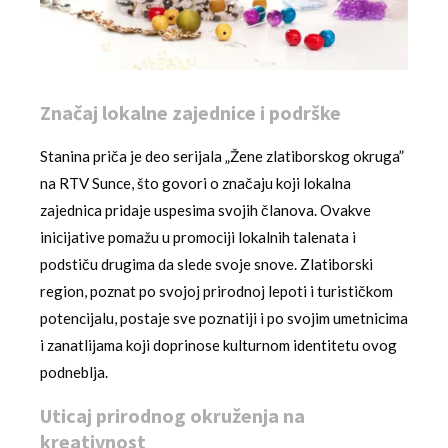
Značaj lokalne zajednice i podrške
Stanina priča je deo serijala „Žene zlatiborskog okruga”
na RTV Sunce, što govori o značaju koji lokalna
zajednica pridaje uspesima svojih članova. Ovakve
inicijative pomažu u promociji lokalnih talenata i
podstiču drugima da slede svoje snove. Zlatiborski
region, poznat po svojoj prirodnoj lepoti i turističkom
potencijalu, postaje sve poznatiji i po svojim umetnicima
i zanatlijama koji doprinose kulturnom identitetu ovog
podneblja.
Uticaj prirodnog okruženja na
kreativnost