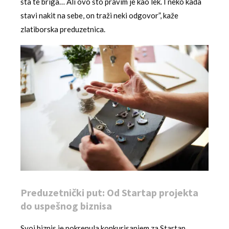
šta te briga… Ali ovo što pravim je kao lek. I neko kada
stavi nakit na sebe, on traži neki odgovor”, kaže
zlatiborska preduzetnica.
Preduzetnički put: Od Startap projekta
do uspešnog biznisa
Svoj biznis je pokrenula konkurisanjem za Startap