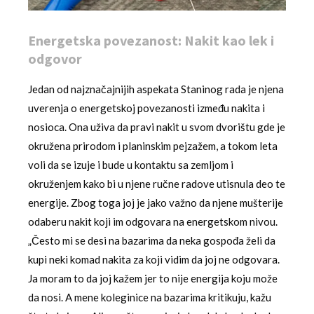
Energetska povezanost: Nakit kao lek i
odgovor
Jedan od najznačajnijih aspekata Staninog rada je njena
uverenja o energetskoj povezanosti između nakita i
nosioca. Ona uživa da pravi nakit u svom dvorištu gde je
okružena prirodom i planinskim pejzažem, a tokom leta
voli da se izuje i bude u kontaktu sa zemljom i
okruženjem kako bi u njene ručne radove utisnula deo te
energije. Zbog toga joj je jako važno da njene mušterije
odaberu nakit koji im odgovara na energetskom nivou.
„Često mi se desi na bazarima da neka gospođa želi da
kupi neki komad nakita za koji vidim da joj ne odgovara.
Ja moram to da joj kažem jer to nije energija koju može
da nosi. A mene koleginice na bazarima kritikuju, kažu