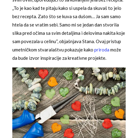
„To je kao kad te pitaju kako si uspela da skuvaš to jelo
bez recepta. Zato što se kuva sa dušom… Ja sam samo
htela da se vratim sebi. Samo mi se jedan dan stvorila
slika pred očima sa svim detaljima i delovima nakita koje
sam povezala u celinu“, objašnjava Stana. Ovaj pristup
umetničkom stvaralaštvu pokazuje kako
priroda
može
da bude izvor inspiracije za kreativne projekte.