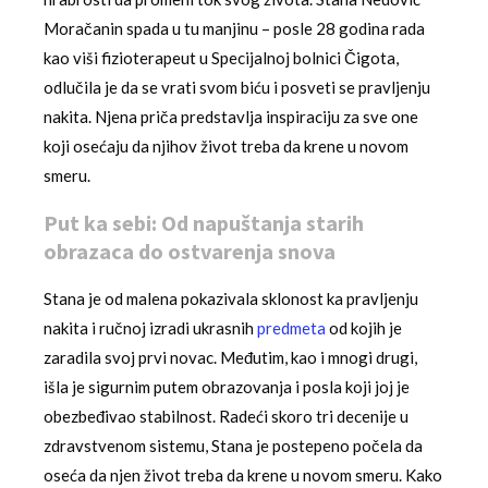
Moračanin spada u tu manjinu – posle 28 godina rada
kao viši fizioterapeut u Specijalnoj bolnici Čigota,
odlučila je da se vrati svom biću i posveti se pravljenju
nakita. Njena priča predstavlja inspiraciju za sve one
koji osećaju da njihov život treba da krene u novom
smeru.
Put ka sebi: Od napuštanja starih
obrazaca do ostvarenja snova
Stana je od malena pokazivala sklonost ka pravljenju
nakita i ručnoj izradi ukrasnih
predmeta
od kojih je
zaradila svoj prvi novac. Međutim, kao i mnogi drugi,
išla je sigurnim putem obrazovanja i posla koji joj je
obezbeđivao stabilnost. Radeći skoro tri decenije u
zdravstvenom sistemu, Stana je postepeno počela da
oseća da njen život treba da krene u novom smeru. Kako