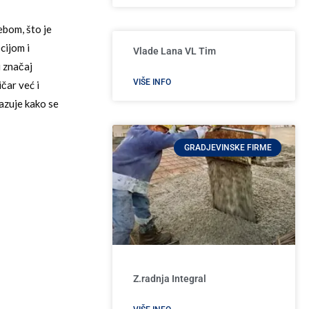
bom, što je
cijom i
Vlade Lana VL Tim
i značaj
VIŠE INFO
čar već i
azuje kako se
GRADJEVINSKE FIRME
Z.radnja Integral