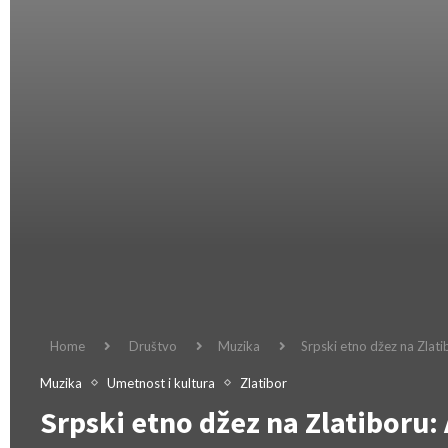
Home
Društvo
Muzika
Srpski etno džez na Zlatib
Muzika
Umetnost i kultura
Zlatibor
Srpski etno džez na Zlatiboru: 