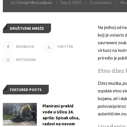
by
Ostoja Mirosavljevic
Sep 2, 2025
0 comments
48
v
Na jednoj od na
DRUŠTVENE MREŽE
koji je ostavio
savremeni zvuk
FACEBOOK
TWITTER
virtuoz na instr
priredio je pub
INSTAGRAM
Etno džez 
Džez muzika, po
FEATURED POSTS
srpskim etno el
bojama, ali i du
Planirani prekid
putovanja kroz 
vode u Užicu 24.
autentičnim zv
aprila: Spisak ulica,
radovi na novom
Izvođenje 