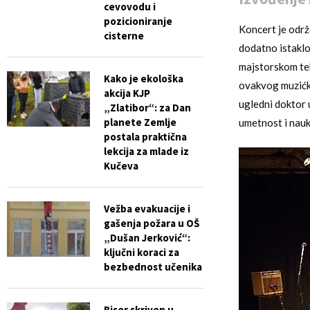
cevovodu i
pozicioniranje
Koncert je održ
cisterne
dodatno istaklo 
majstorskom teh
Kako je ekološka
ovakvog muzićko
akcija KJP
ugledni doktor 
„Zlatibor“: za Dan
planete Zemlje
umetnost i nauk
postala praktična
lekcija za mlade iz
Kučeva
Vežba evakuacije i
gašenja požara u OŠ
„Dušan Jerković“:
ključni koraci za
bezbednost učenika
Biser skriven u