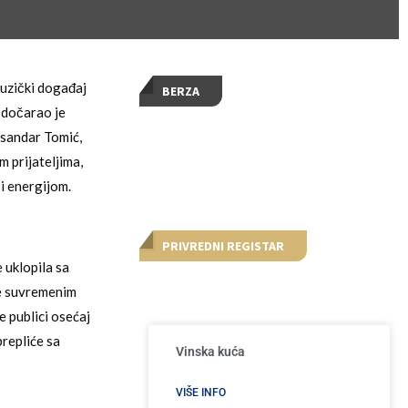
muzički događaj
BERZA
 dočarao je
ksandar Tomić,
m prijateljima,
i energijom.
PRIVREDNI REGISTAR
 uklopila sa
je suvremenim
e publici osećaj
repliće sa
Vinska kuća
VIŠE INFO