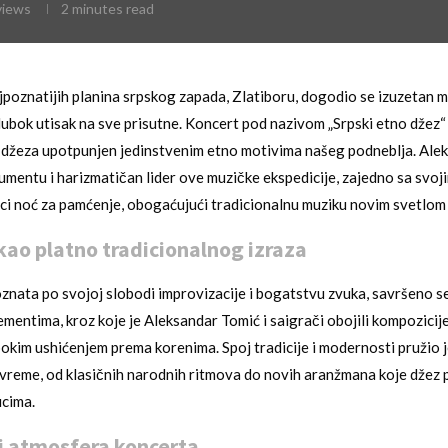
iews
2 minutes read
jpoznatijih planina srpskog zapada, Zlatiboru, dogodio se izuzetan 
 dubok utisak na sve prisutne. Koncert pod nazivom „Srpski etno džez“
 džeza upotpunjen jedinstvenim etno motivima našeg podneblja. Ale
umentu i harizmatičan lider ove muzičke ekspedicije, zajedno sa svoji
lici noć za pamćenje, obogaćujući tradicionalnu muziku novim svetlom 
kao platno tradicionalnog izraza
znata po svojoj slobodi improvizacije i bogatstvu zvuka, savršeno se
ementima, kroz koje je Aleksandar Tomić i saigrači obojili kompozici
bokim ushićenjem prema korenima. Spoj tradicije i modernosti pružio j
vreme, od klasičnih narodnih ritmova do novih aranžmana koje džez p
ucima.
i atmosfera koncerta