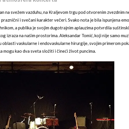
an na svežem vazduhu, na Kraljevom trgu pod otvorenim zvezdnim ne
praznični i svečani karakter večeri. Svako nota je bila ispunjena emo
nikom, a publika je svojim dugotrajnim aplauzima potvrdila suštinsk
g izraza na našim prostorima. Aleksandar Tomić, koji nije samo muzi
u oblasti vaskularne i endovaskularne hirurgije, svojim primerom pok
a mogu kao dva sveta složiti i čineći život puncima.