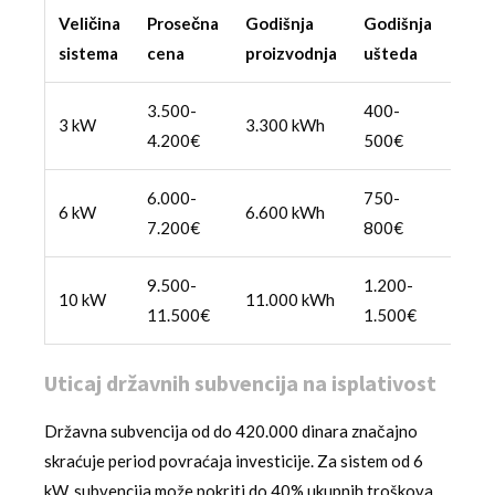
Veličina
Prosečna
Godišnja
Godišnja
Peri
sistema
cena
proizvodnja
ušteda
povr
3.500-
400-
7-9
3 kW
3.300 kWh
4.200€
500€
godi
6.000-
750-
8-10
6 kW
6.600 kWh
7.200€
800€
godi
9.500-
1.200-
7-9
10 kW
11.000 kWh
11.500€
1.500€
godi
Uticaj državnih subvencija na isplativost
Državna subvencija od do 420.000 dinara značajno
skraćuje period povraćaja investicije. Za sistem od 6
kW, subvencija može pokriti do 40% ukupnih troškova,