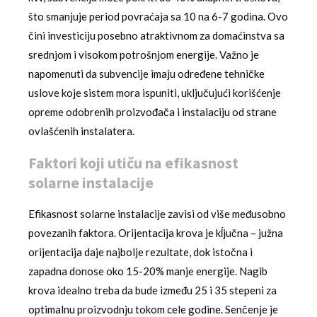
što smanjuje period povraćaja sa 10 na 6-7 godina. Ovo
čini investiciju posebno atraktivnom za domaćinstva sa
srednjom i visokom potrošnjom energije. Važno je
napomenuti da subvencije imaju određene tehničke
uslove koje sistem mora ispuniti, uključujući korišćenje
opreme odobrenih proizvođača i instalaciju od strane
ovlašćenih instalatera.
Faktori koji utiču na efikasnost
solarne instalacije
Efikasnost solarne instalacije zavisi od više međusobno
povezanih faktora. Orijentacija krova je kĺjučna – južna
orijentacija daje najbolje rezultate, dok istočna i
zapadna donose oko 15-20% manje energije. Nagib
krova idealno treba da bude između 25 i 35 stepeni za
optimalnu proizvodnju tokom cele godine. Senčenje je