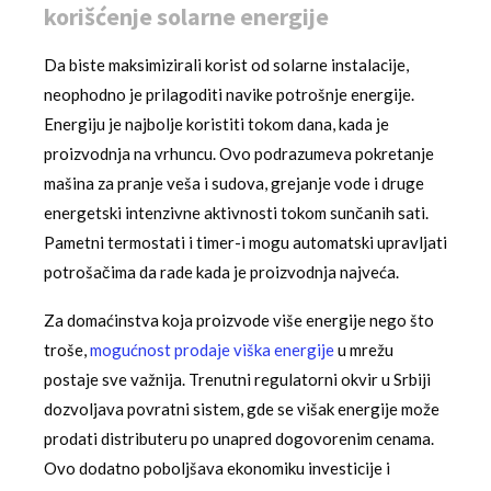
korišćenje solarne energije
Da biste maksimizirali korist od solarne instalacije,
neophodno je prilagoditi navike potrošnje energije.
Energiju je najbolje koristiti tokom dana, kada je
proizvodnja na vrhuncu. Ovo podrazumeva pokretanje
mašina za pranje veša i sudova, grejanje vode i druge
energetski intenzivne aktivnosti tokom sunčanih sati.
Pametni termostati i timer-i mogu automatski upravljati
potrošačima da rade kada je proizvodnja najveća.
Za domaćinstva koja proizvode više energije nego što
troše,
mogućnost prodaje viška energije
u mrežu
postaje sve važnija. Trenutni regulatorni okvir u Srbiji
dozvoljava povratni sistem, gde se višak energije može
prodati distributeru po unapred dogovorenim cenama.
Ovo dodatno poboljšava ekonomiku investicije i