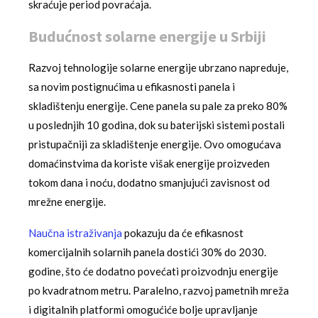
skraćuje period povraćaja.
Budućnost solarne energije u Srbiji
Razvoj tehnologije solarne energije ubrzano napreduje,
sa novim postignućima u efikasnosti panela i
skladištenju energije. Cene panela su pale za preko 80%
u poslednjih 10 godina, dok su baterijski sistemi postali
pristupačniji za skladištenje energije. Ovo omogućava
domaćinstvima da koriste višak energije proizveden
tokom dana i noću, dodatno smanjujući zavisnost od
mrežne energije.
Naučna istraživanja
pokazuju da će efikasnost
komercijalnih solarnih panela dostići 30% do 2030.
godine, što će dodatno povećati proizvodnju energije
po kvadratnom metru. Paralelno, razvoj pametnih mreža
i digitalnih platformi omogućiće bolje upravljanje