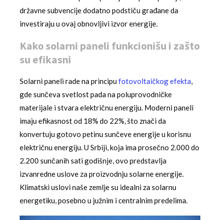
državne subvencije dodatno podstiču građane da
investiraju u ovaj obnovljivi izvor energije.
Kako solarni paneli funkcionišu i zašto
su efikasni
Solarni paneli rade na principu
fotovoltaičkog efekta
,
gde sunčeva svetlost pada na poluprovodničke
materijale i stvara električnu energiju. Moderni paneli
imaju efikasnost od 18% do 22%, što znači da
konvertuju gotovo petinu sunčeve energije u korisnu
električnu energiju. U Srbiji, koja ima prosečno 2.000 do
2.200 sunčanih sati godišnje, ovo predstavlja
izvanredne uslove za proizvodnju solarne energije.
Klimatski uslovi naše zemlje su idealni za solarnu
energetiku, posebno u južnim i centralnim predelima.