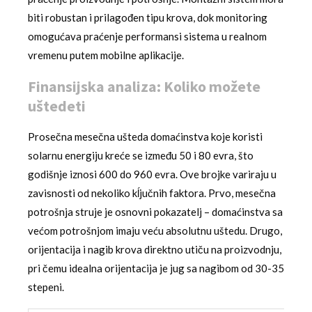
biti robustan i prilagođen tipu krova, dok monitoring
omogućava praćenje performansi sistema u realnom
vremenu putem mobilne aplikacije.
Finansijska analiza: Koliko možete
uštedeti
Prosečna mesečna ušteda domaćinstva koje koristi
solarnu energiju kreće se između 50 i 80 evra, što
godišnje iznosi 600 do 960 evra. Ove brojke variraju u
zavisnosti od nekoliko kĺjučnih faktora. Prvo, mesečna
potrošnja struje je osnovni pokazatelj – domaćinstva sa
većom potrošnjom imaju veću absolutnu uštedu. Drugo,
orijentacija i nagib krova direktno utiču na proizvodnju,
pri čemu idealna orijentacija je jug sa nagibom od 30-35
stepeni.