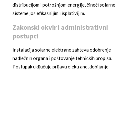
distribucijom i potrošnjom energije, čineći solarne
sisteme još efikasnijim i isplativijim.
Zakonski okvir i administrativni
postupci
Instalacija solarne elektrane zahteva odobrenje
nadležnih organa i poštovanje tehničkih propisa.
Postupak uključuje prijavu elektrane, dobijanje
saglasnosti distributera i povezivanje sa
elektroenergetskom mrežom. Srbija je uspostavila jasne
procedure koje traju u proseku 2-3 meseca, uključujući
tehničku dokumentaciju, projekat i priključak. Važno je
angažovati ovlašćene instalatere koji poznaju lokalne
propise i mogu voditi ceo proces.
Industrijski standardi
i sertifikati garantuju kvalitet
opreme i instalacije. EVN i EPS imaju jasne tehničke