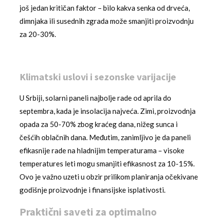
još jedan kritičan faktor – bilo kakva senka od drveća,
dimnjaka ili susednih zgrada može smanjiti proizvodnju
za 20-30%.
Klimatski uslovi i sezonske varijacije
U Srbiji, solarni paneli najbolje rade od aprila do
septembra, kada je insolacija najveća. Zimi, proizvodnja
opada za 50-70% zbog kraćeg dana, nižeg sunca i
češćih oblačnih dana. Međutim, zanimljivo je da paneli
efikasnije rade na hladnijim temperaturama – visoke
temperatures leti mogu smanjiti efikasnost za 10-15%.
Ovo je važno uzeti u obzir prilikom planiranja očekivane
godišnje proizvodnje i finansijske isplativosti.
Praktični saveti za optimalno