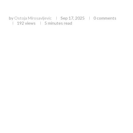
Solarni paneli u Srbiji: Kompletan vodič za
uštedu i isplativost investicije
by
Ostoja Mirosavljevic
Sep 17, 2025
0 comments
192
views
5 minutes read