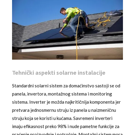
Tehnički aspekti solarne instalacije
Standardni solarni sistem za domaćinstvo sastoji se od
panela, invertora, montažnog sistema i monitoring
sistema. Inverter je možda najkritičnija komponenta jer
pretvara jednosmernu struju iz panela u naizmeničnu
struju koja se koristi u kućama. Savremeni inverteri
imaju efikasnost preko 98% i nude pametne funkcije za
praćenje proizvodnje i potrošnje. Montažni sistem mora