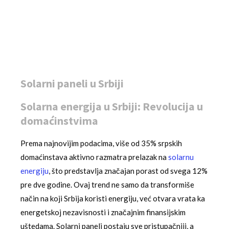
Solarni paneli u Srbiji
Solarna energija u Srbiji: Revolucija u
domaćinstvima
Prema najnovijim podacima, više od 35% srpskih
domaćinstava aktivno razmatra prelazak na
solarnu
energiju
, što predstavlja značajan porast od svega 12%
pre dve godine. Ovaj trend ne samo da transformiše
način na koji Srbija koristi energiju, već otvara vrata ka
energetskoj nezavisnosti i značajnim finansijskim
uštedama. Solarni paneli postaju sve pristupačniji, a