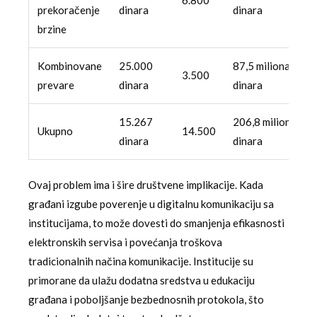
prekoračenje
dinara
dinara
brzine
Kombinovane
25.000
87,5 miliona
3.500
prevare
dinara
dinara
15.267
206,8 miliona
Ukupno
14.500
dinara
dinara
Ovaj problem ima i šire društvene implikacije. Kada
građani izgube poverenje u digitalnu komunikaciju sa
institucijama, to može dovesti do smanjenja efikasnosti
elektronskih servisa i povećanja troškova
tradicionalnih načina komunikacije. Institucije su
primorane da ulažu dodatna sredstva u edukaciju
građana i poboljšanje bezbednosnih protokola, što