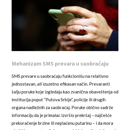
Mehanizam SMS prevara u saobraćaju
SMS prevare u saobraćaju funkcionišu na relativno
jednostavan, ali izuzetno efikasan način. Prevaranti
šalju poruke koje izgledaju kao zvanična obaveštenja od
institucija poput “Putova Srbije”, policije ili drugih
organa nadležnih za saobraćaj. Poruke obično sadrže
informaciju da je primalac izvršio prekršaj – najčešće
prekoračenje brzine ili neplaćenu putarinu – i da mora