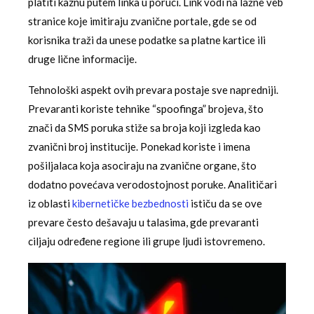
platiti kaznu putem linka u poruci. Link vodi na lažne veb
stranice koje imitiraju zvanične portale, gde se od
korisnika traži da unese podatke sa platne kartice ili
druge lične informacije.
Tehnološki aspekt ovih prevara postaje sve napredniji.
Prevaranti koriste tehnike “spoofinga” brojeva, što
znači da SMS poruka stiže sa broja koji izgleda kao
zvanični broj institucije. Ponekad koriste i imena
pošiljalaca koja asociraju na zvanične organe, što
dodatno povećava verodostojnost poruke. Analitičari
iz oblasti
kibernetičke bezbednosti
ističu da se ove
prevare često dešavaju u talasima, gde prevaranti
ciljaju određene regione ili grupe ljudi istovremeno.