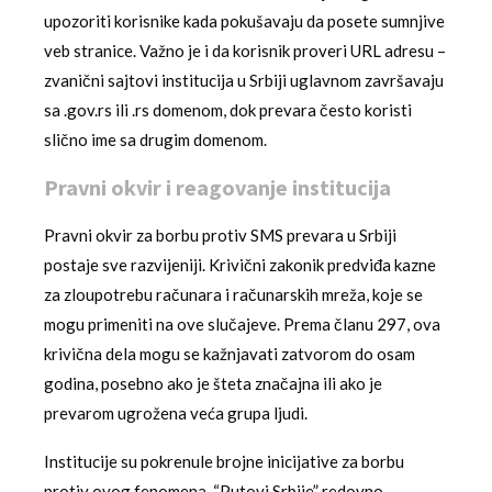
upozoriti korisnike kada pokušavaju da posete sumnjive
veb stranice. Važno je i da korisnik proveri URL adresu –
zvanični sajtovi institucija u Srbiji uglavnom završavaju
sa .gov.rs ili .rs domenom, dok prevara često koristi
slično ime sa drugim domenom.
Pravni okvir i reagovanje institucija
Pravni okvir za borbu protiv SMS prevara u Srbiji
postaje sve razvijeniji. Krivični zakonik predviđa kazne
za zloupotrebu računara i računarskih mreža, koje se
mogu primeniti na ove slučajeve. Prema članu 297, ova
krivična dela mogu se kažnjavati zatvorom do osam
godina, posebno ako je šteta značajna ili ako je
prevarom ugrožena veća grupa ljudi.
Institucije su pokrenule brojne inicijative za borbu
protiv ovog fenomena. “Putovi Srbije” redovno