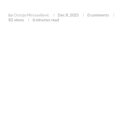
SMS prevare u saobraćaju: Kako prepoznati i
zaštititi se od lažnih poruka o kaznama
by
Ostoja Mirosavljevic
Dec 8, 2025
0 comments
82
views
6 minutes read