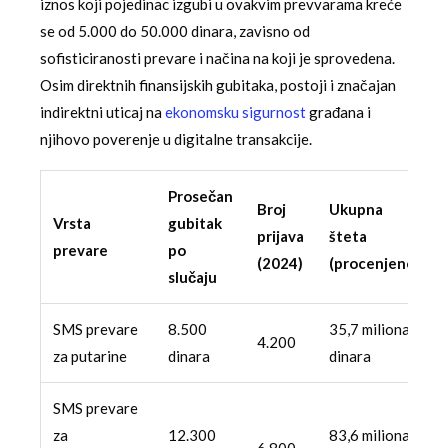
iznos koji pojedinac izgubi u ovakvim prevvarama kreće
se od 5.000 do 50.000 dinara, zavisno od
sofisticiranosti prevare i načina na koji je sprovedena.
Osim direktnih finansijskih gubitaka, postoji i značajan
indirektni uticaj na
ekonomsku sigurnost
građana i
njihovo poverenje u digitalne transakcije.
Prosečan
Broj
Ukupna
Vrsta
gubitak
prijava
šteta
prevare
po
(2024)
(procenjeno)
slučaju
SMS prevare
8.500
35,7 miliona
4.200
za putarine
dinara
dinara
SMS prevare
za
12.300
83,6 miliona
6.800