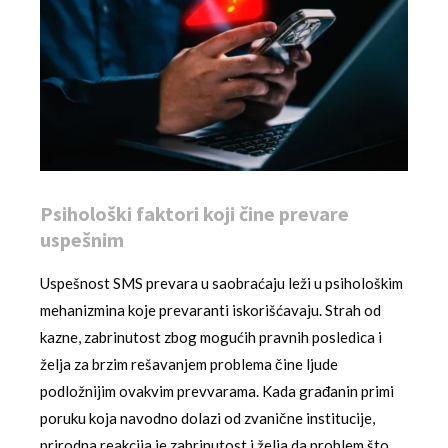
Psihološki faktori koji čine prevare
uspešnim
Uspešnost SMS prevara u saobraćaju leži u psihološkim
mehanizmina koje prevaranti iskorišćavaju. Strah od
kazne, zabrinutost zbog mogućih pravnih posledica i
želja za brzim rešavanjem problema čine ljude
podložnijim ovakvim prevvarama. Kada građanin primi
poruku koja navodno dolazi od zvanične institucije,
prirodna reakcija je zabrinutost i želja da problem što