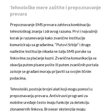
Tehnološke mere zaštite i prepoznavanje
prevara
Prepoznavanje SMS prevara zahteva kombinaciju
tehnološkog znanja i zdravog razuma. Prvi i najvažniji
korak je razumevanje kako zvanične institucije
komuniciraju sa građanima. “Putovi Srbije” i druge
nadležne institucije nikada ne šalju SMS poruke sa
linkovima za plaćanje kazni. Zvanična komunikacija se
obavlja putem pisane pošte ili putem zvaničnih portala
za koje se građani moraju prijaviti sa svojim ličnim
podacima.
Tehnološki, postoje brojni alati koji mogu pomoći u
prepoznavanju prevara. Antivirusni programi za
mobilne uređaje često imaju funkcije za detekciju
zlonamernih linkova. Browser ekstenzije mogu