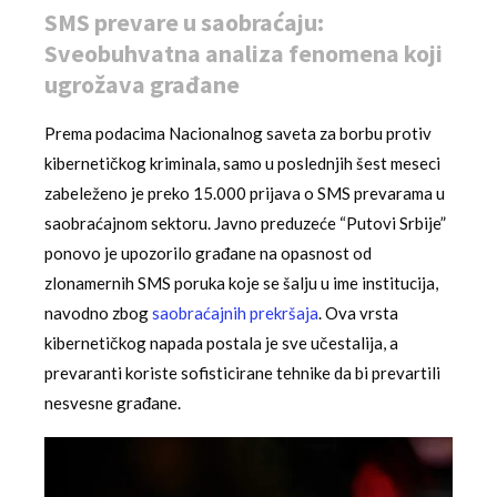
SMS prevare u saobraćaju:
Sveobuhvatna analiza fenomena koji
ugrožava građane
Prema podacima Nacionalnog saveta za borbu protiv
kibernetičkog kriminala, samo u poslednjih šest meseci
zabeleženo je preko 15.000 prijava o SMS prevarama u
saobraćajnom sektoru. Javno preduzeće “Putovi Srbije”
ponovo je upozorilo građane na opasnost od
zlonamernih SMS poruka koje se šalju u ime institucija,
navodno zbog
saobraćajnih prekršaja
. Ova vrsta
kibernetičkog napada postala je sve učestalija, a
prevaranti koriste sofisticirane tehnike da bi prevartili
nesvesne građane.