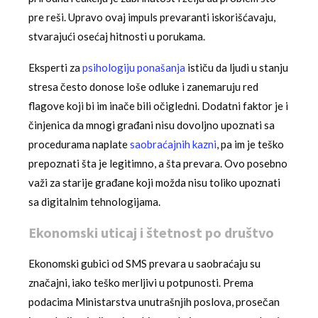
pre reši. Upravo ovaj impuls prevaranti iskorišćavaju,
stvarajući osećaj hitnosti u porukama.
Eksperti za
psihologiju ponašanja
ističu da ljudi u stanju
stresa često donose loše odluke i zanemaruju red
flagove koji bi im inače bili očigledni. Dodatni faktor je i
činjenica da mnogi građani nisu dovoljno upoznati sa
procedurama naplate
saobraćajnih kazni
, pa im je teško
prepoznati šta je legitimno, a šta prevara. Ovo posebno
važi za starije građane koji možda nisu toliko upoznati
sa digitalnim tehnologijama.
Ekonomski uticaj i štetnost po društvo
Ekonomski gubici od SMS prevara u saobraćaju su
značajni, iako teško merljivi u potpunosti. Prema
podacima Ministarstva unutrašnjih poslova, prosečan