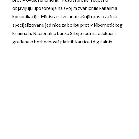
objavljuju upozorenja na svojim zvaničnim kanalima
komunikacije. Ministarstvo unutrašnjih poslova ima
specijalizovane jedinice za borbu protiv kibernetičkog
kriminala. Nacionalna banka Srbije radi na edukaciji
građana o bezbednosti platnih kartica i digitalnih
transakcija. Ove mere su važne, ali eksperti ističu da je
potrebna kontinuirana edukacija i podizanje svesti
građana.
Edukacija građana kao ključna odbrana
Edukacija građana predstavlja najefikasniji način borbe
protiv SMS prevara. Programi
digitalne pismenosti
treba da obuhvate specifične teme kao što su
prepoznavanje online prevara, bezbedno korišćenje
platnih kartica na internetu i razumevanje zvaničnih
komunikacionih kanala institucija. Obrazovne