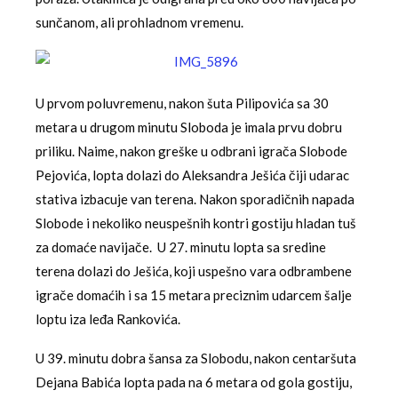
sunčanom, ali prohladnom vremenu.
U prvom poluvremenu, nakon šuta Pilipovića sa 30
metara u drugom minutu Sloboda je imala prvu dobru
priliku. Naime, nakon greške u odbrani igrača Slobode
Pejovića, lopta dolazi do Aleksandra Ješića čiji udarac
stativa izbacuje van terena. Nakon sporadičnih napada
Slobode i nekoliko neuspešnih kontri gostiju hladan tuš
za domaće navijače. U 27. minutu lopta sa sredine
terena dolazi do Ješića, koji uspešno vara odbrambene
igrače domaćih i sa 15 metara preciznim udarcem šalje
loptu iza leđa Rankovića.
U 39. minutu dobra šansa za Slobodu, nakon centaršuta
Dejana Babića lopta pada na 6 metara od gola gostiju,