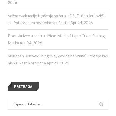
2026
Vežba evakuacije i gašenja požara u OŠ „Dušan Jerković“:
ključni koraci za bezbednost učenika
Apr 24, 2026
Biser skriven u centru Užica: Istorija i tajne Crkve Svetog
Marka
Apr 24, 2026
Slobodan Ristović i njegova „Zavičajna vrana“: Poezija kao
hleb i ukaznik vremena
Apr 23, 2026
PRETRAGA