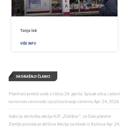
Tanja lek
VIŠE INFO
SKORAŠNJI ČLANCI
Planirani prekid vode u Užicu 24. aprila: Spisak ulica, radovi
na novom cevovodu i pozicioniranje cisterne
Apr 24, 2026
Kako je ekološka akcija KJP „Zlatibor“: za Dan planete
Zemlje postala praktična lekcija za mlade iz Kučeva
Apr 24,