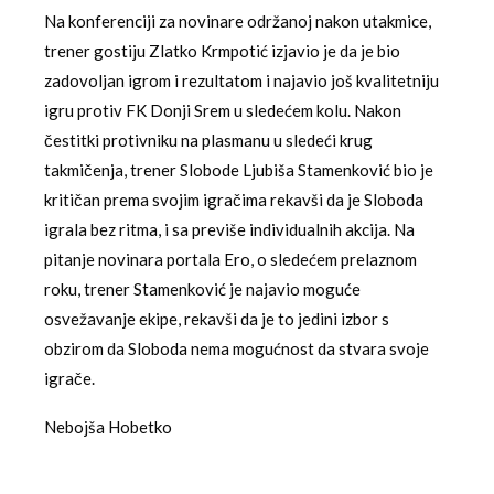
Na konferenciji za novinare održanoj nakon utakmice,
trener gostiju Zlatko Krmpotić izjavio je da je bio
zadovoljan igrom i rezultatom i najavio još kvalitetniju
igru protiv FK Donji Srem u sledećem kolu. Nakon
čestitki protivniku na plasmanu u sledeći krug
takmičenja, trener Slobode Ljubiša Stamenković bio je
kritičan prema svojim igračima rekavši da je Sloboda
igrala bez ritma, i sa previše individualnih akcija. Na
pitanje novinara portala Ero, o sledećem prelaznom
roku, trener Stamenković je najavio moguće
osvežavanje ekipe, rekavši da je to jedini izbor s
obzirom da Sloboda nema mogućnost da stvara svoje
igrače.
Nebojša Hobetko