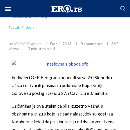
Home
Sport
Fudbal
Sloboda zaustavljena u
četvrtfinalu Kupa Srbije
Facebook-f
Instagram
Twitter
Linkedin
Envelope
Fudbal
Sport
Sloboda zaustavljena u četvrtfinalu Kupa Srbije
by
Velimir Popovic
Dec 4, 2013
0 comments
362
views
3 minutes read
Fudbaleri OFK Beograda pobedili su sa 2:0 Slobodu u
Užicu i ostvarili plasman u polufinale Kupa Srbije.
Golove su postigli Ješić u 27. i Čavrić u 83. minutu.
Užičanima je ova utakmica bila izuzetno važna, s
obzirom na krizu u kojoj se sad nalaze, dok su gosti sa
Karaburme želeli da prekinu seriju od dva prvenstvena
poraza. Utakmica je odigrana pred oko 800 navijača po