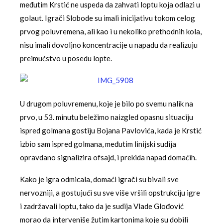
međutim Krstić ne uspeda da zahvati loptu koja odlazi u
golaut. Igrači Slobode su imali inicijativu tokom celog
prvog poluvremena, ali kao i u nekoliko prethodnih kola,
nisu imali dovoljno koncentracije u napadu da realizuju
preimućstvo u posedu lopte.
U drugom poluvremenu, koje je bilo po svemu nalik na
prvo, u 53. minutu beležimo naizgled opasnu situaciju
ispred golmana gostiju Bojana Pavlovića, kada je Krstić
izbio sam ispred golmana, međutim linijski sudija
opravdano signalizira ofsajd, i prekida napad domaćih.
Kako je igra odmicala, domaći igrači su bivali sve
nervozniji, a gostujući su sve više vršili opstrukciju igre
i zadržavali loptu, tako da je sudija Vlade Glođović
morao da interveniše žutim kartonima koje su dobili