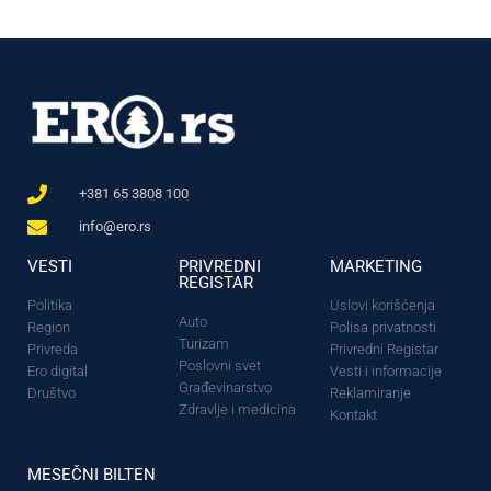
+381 65 3808 100
info@ero.rs
VESTI
PRIVREDNI
MARKETING
REGISTAR
Politika
Uslovi korišćenja
Auto
Region
Polisa privatnosti
Turizam
Privreda
Privredni Registar
Poslovni svet
Ero digital
Vesti i informacije
Građevinarstvo
Društvo
Reklamiranje
Zdravlje i medicina
Kontakt
MESEČNI BILTEN