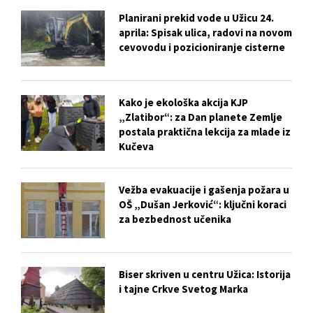
Planirani prekid vode u Užicu 24.
aprila: Spisak ulica, radovi na novom
cevovodu i pozicioniranje cisterne
Kako je ekološka akcija KJP
„Zlatibor“: za Dan planete Zemlje
postala praktična lekcija za mlade iz
Kučeva
Vežba evakuacije i gašenja požara u
OŠ „Dušan Jerković“: ključni koraci
za bezbednost učenika
Biser skriven u centru Užica: Istorija
i tajne Crkve Svetog Marka