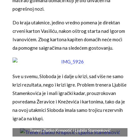
matirao golmana domaćih koji je bio uhvaćen na
pogrešnoj nozi.
Do kraja utakmice, jedino vredno pomena je direktan
crveni karton Vasiliću, nakon oštrog starta nad Igorom
Ivanovićem. Zbog kartona kapiten domaćih neće moći
da pomogne saigračima na sledećem gostovanju.
Sve u svemu, Sloboda je i dalje u krizi, sad više ne samo
krizi rezultata, nego i krizi igre. Problem trenera Ljubiše
Stamenkovića je i mali igrački kadar, prouzrokovan
povredama Žeravice i Kneževića i kartonima, tako da je
na ovoj utakmici Sloboda imala samo trojicu rezervnih
igrača na klupi.
Treneri Zlatko Krmpotić i Ljubiša Stamenković