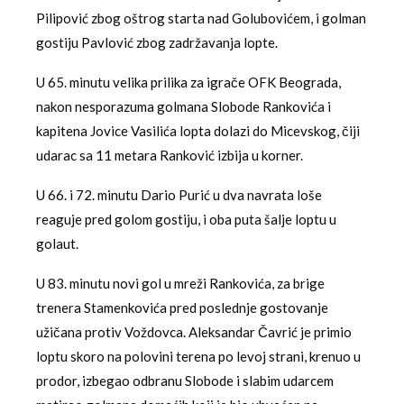
Pilipović zbog oštrog starta nad Golubovićem, i golman
gostiju Pavlović zbog zadržavanja lopte.
U 65. minutu velika prilika za igrače OFK Beograda,
nakon nesporazuma golmana Slobode Rankovića i
kapitena Jovice Vasilića lopta dolazi do Micevskog, čiji
udarac sa 11 metara Ranković izbija u korner.
U 66. i 72. minutu Dario Purić u dva navrata loše
reaguje pred golom gostiju, i oba puta šalje loptu u
golaut.
U 83. minutu novi gol u mreži Rankovića, za brige
trenera Stamenkovića pred poslednje gostovanje
užičana protiv Voždovca. Aleksandar Čavrić je primio
loptu skoro na polovini terena po levoj strani, krenuo u
prodor, izbegao odbranu Slobode i slabim udarcem