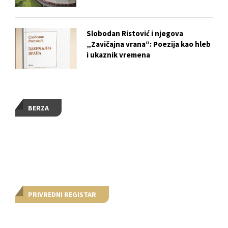
Slobodan Ristović i njegova
„Zavičajna vrana“: Poezija kao hleb
i ukaznik vremena
BERZA
PRIVREDNI REGISTAR